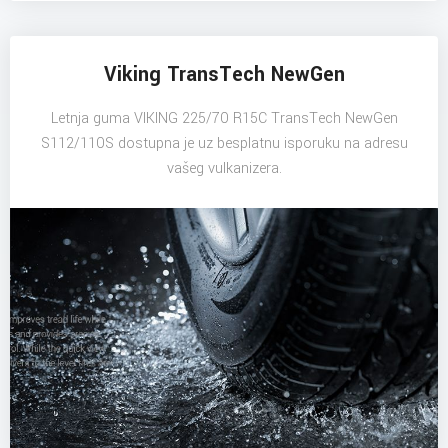
Viking TransTech NewGen
Letnja guma VIKING 225/70 R15C TransTech NewGen
S112/110S dostupna je uz besplatnu isporuku na adresu
vašeg vulkanizera.