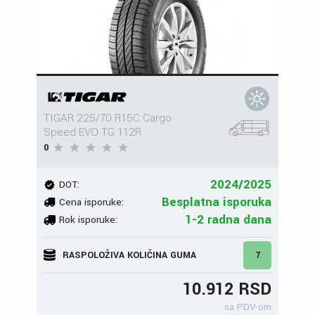
TIGAR 225/70 R15C Cargo
Speed EVO TG 112R
0
2024/2025
DOT:
Besplatna isporuka
Cena isporuke:
1-2 radna dana
Rok isporuke:
RASPOLOŽIVA KOLIČINA GUMA
7
10.912 RSD
sa PDV-om