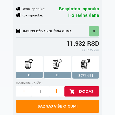
Besplatna isporuka
Cena isporuke:
1-2 radna dana
Rok isporuke:
RASPOLOŽIVA KOLIČINA GUMA
8
11.932 RSD
sa PDV-om
C
B
2(71 dB)
Odaberite količinu
-
+
SAZNAJ VIŠE O GUMI