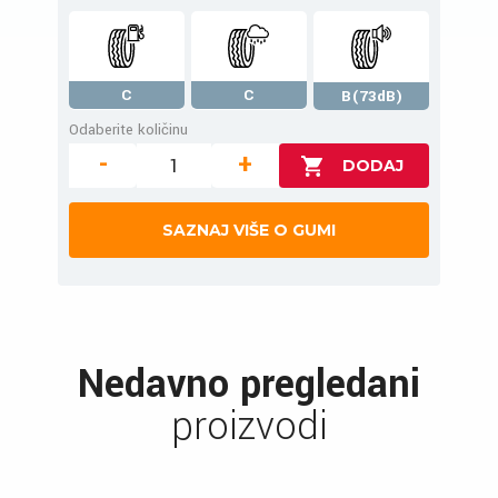
C
C
B(73dB)
Odaberite količinu
-
+
SAZNAJ VIŠE O GUMI
Nedavno pregledani
proizvodi