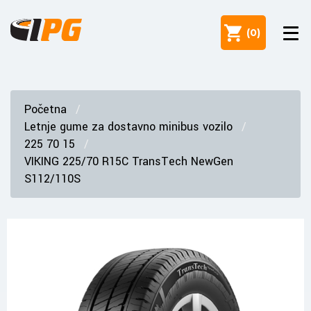
(
0
)
Početna
Letnje gume za dostavno minibus vozilo
225 70 15
VIKING 225/70 R15C TransTech NewGen
S112/110S