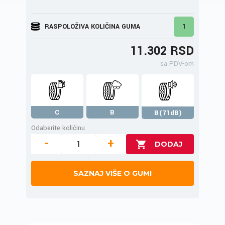
RASPOLOŽIVA KOLIČINA GUMA
1
11.302 RSD
sa PDV-om
C
B
B(71dB)
Odaberite količinu
-
+
SAZNAJ VIŠE O GUMI