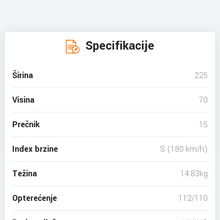
Specifikacije
Širina
225
Visina
70
Prečnik
15
Index brzine
S (180 km/h)
Težina
14.83kg
Opterećenje
112/110