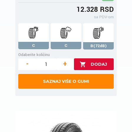
12.328 RSD
sa PDV-om
C
C
B(72dB)
Odaberite količinu
-
+
SAZNAJ VIŠE O GUMI