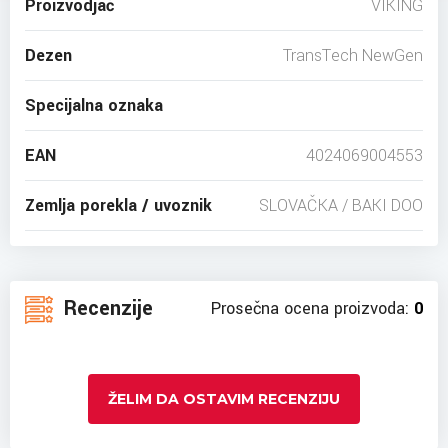
Proizvodjač
VIKING
Dezen
TransTech NewGen
Specijalna oznaka
EAN
4024069004553
Zemlja porekla / uvoznik
SLOVAČKA / BAKI DOO
Recenzije
Prosečna ocena proizvoda:
0
ŽELIM DA OSTAVIM RECENZIJU