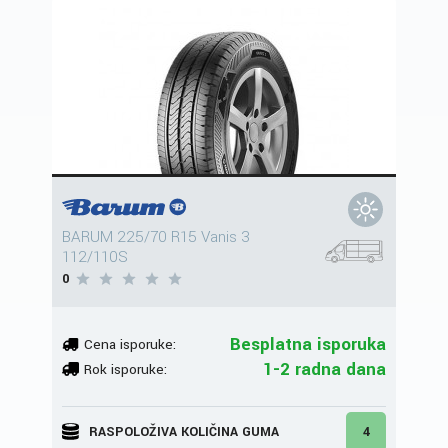
BARUM 225/70 R15 Vanis 3
112/110S
0
Besplatna isporuka
Cena isporuke:
1-2 radna dana
Rok isporuke:
RASPOLOŽIVA KOLIČINA GUMA
4