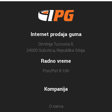
Internet prodaja guma
Dimitrija Tucovića 8,
24000 Subotica, Republika Srbija.
Radno vreme
Pon/Pet 8-16h
Kompanija
O nama