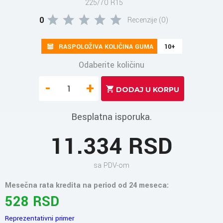
225/70 R15
0
Recenzije (0)
RASPOLOŽIVA KOLIČINA GUMA
10+
Odaberite količinu
-
+
Besplatna isporuka.
11.334 RSD
sa PDV-om
Mesečna rata kredita na period od 24 meseca:
528 RSD
Reprezentativni primer