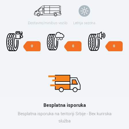
Dostavno/minibus vozilo
Letnja sezona
0
0
0
Besplatna isporuka
Besplatna isporuka na teritoriji Srbije - Bex kurirska
služba