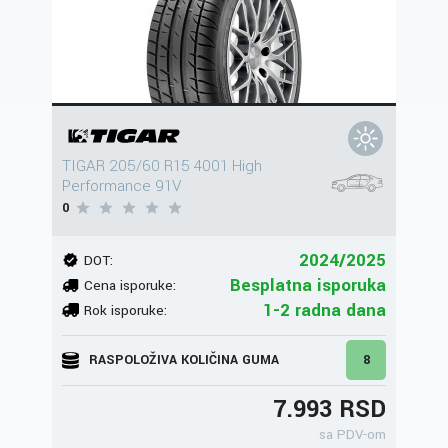
TIGAR 205/60 R15 4001 High
Performance 91V
0
2024/2025
DOT:
Besplatna isporuka
Cena isporuke:
1-2 radna dana
Rok isporuke:
RASPOLOŽIVA KOLIČINA GUMA
8
7.993 RSD
sa PDV-om