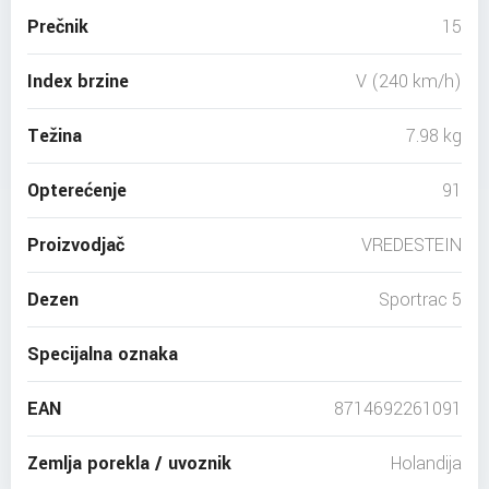
Prečnik
15
Index brzine
V (240 km/h)
Težina
7.98 kg
Opterećenje
91
Proizvodjač
VREDESTEIN
Dezen
Sportrac 5
Specijalna oznaka
EAN
8714692261091
Zemlja porekla / uvoznik
Holandija