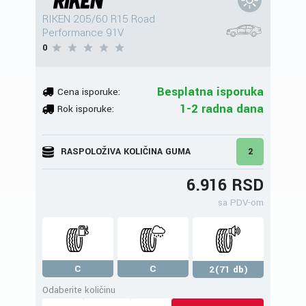
RIKEN 205/60 R15 Road
Performance 91V
0
Besplatna isporuka
Cena isporuke:
1-2 radna dana
Rok isporuke:
RASPOLOŽIVA KOLIČINA GUMA
2
6.916 RSD
sa PDV-om
C
C
2(71 db)
Odaberite količinu