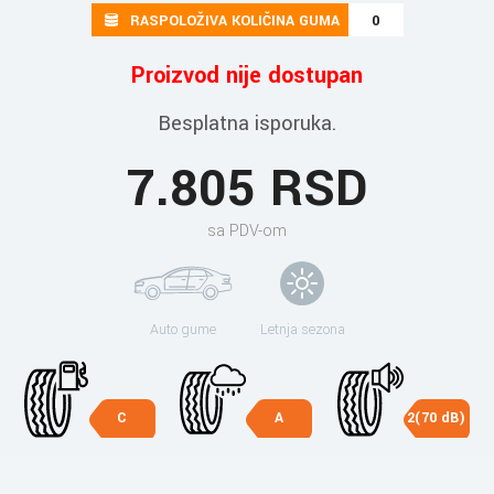
RASPOLOŽIVA KOLIČINA GUMA
0
Proizvod nije dostupan
Besplatna isporuka.
7.805 RSD
sa PDV-om
Auto gume
Letnja sezona
C
A
2(70 dB)