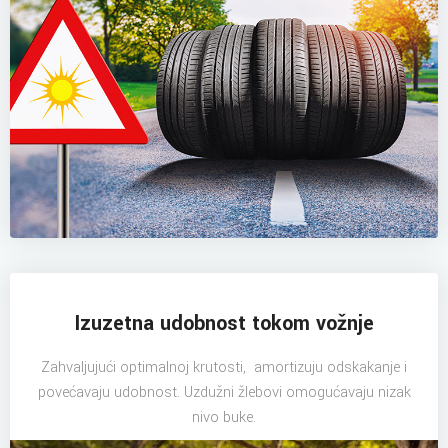
Izuzetna udobnost tokom vožnje
Zahvaljujući optimalnoj krutosti, amortizuju odskakanje i
povećavaju udobnost. Uzdužni žlebovi omogućavaju nizak
nivo buke.