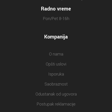
Radno vreme
Pon/Pet 8-16h
Kompanija
O nama
Opšti uslovi
Isporuka
Saobraznost
Odustanak od ugovora
Postupak reklamacije