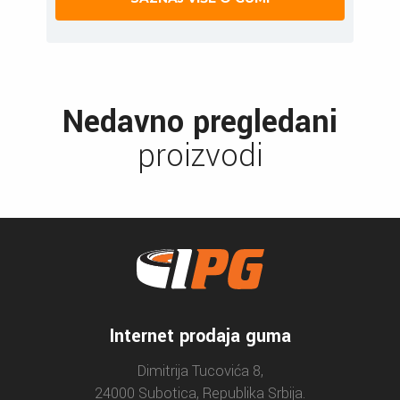
Nedavno pregledani
proizvodi
Internet prodaja guma
Dimitrija Tucovića 8,
24000 Subotica, Republika Srbija.