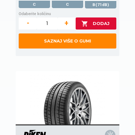
C
C
B(71dB)
Odaberite količinu
-
+
SAZNAJ VIŠE O GUMI