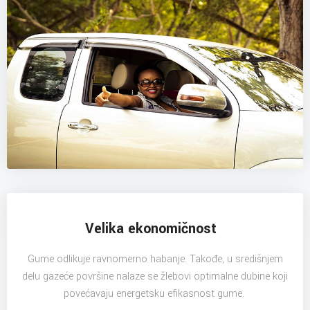
Velika ekonomičnost
Gume odlikuje ravnomerno habanje. Takođe, u središnjem
delu gazeće površine nalaze se žlebovi optimalne dubine koji
povećavaju energetsku efikasnost gume.