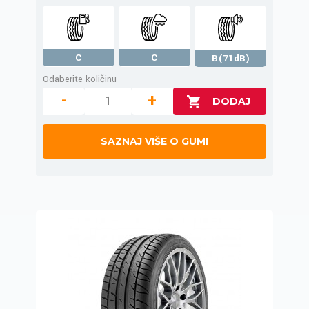
C
C
B(71dB)
Odaberite količinu
-
+
SAZNAJ VIŠE O GUMI