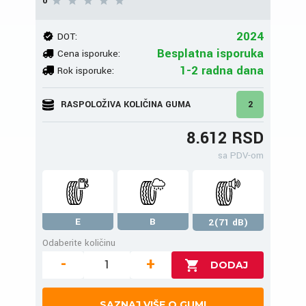
0
2024
DOT:
Besplatna isporuka
Cena isporuke:
1-2 radna dana
Rok isporuke:
RASPOLOŽIVA KOLIČINA GUMA
2
8.612 RSD
sa PDV-om
E
B
2(71 dB)
Odaberite količinu
-
+
SAZNAJ VIŠE O GUMI