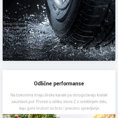
Odlične performanse
Na bokovima imaju široke kanale pa omogućavaju kratak
zaustavni put. Prorezi u obliku slova Z u središnjem delu,
daju gumi krutost za brzo i precizno upravljanje.