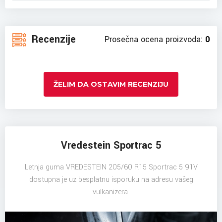
Recenzije
Prosečna ocena proizvoda:
0
ŽELIM DA OSTAVIM RECENZIJU
Vredestein Sportrac 5
Letnja guma VREDESTEIN 205/60 R15 Sportrac 5 91V
dostupna je uz besplatnu isporuku na adresu vašeg
vulkanizera.