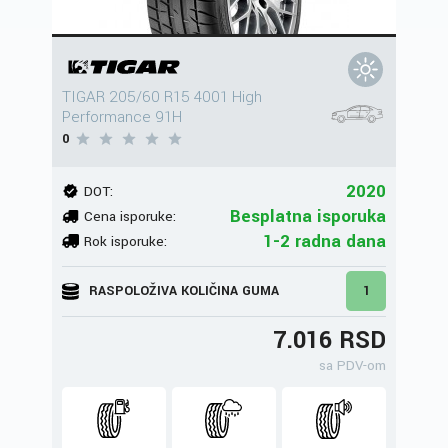
TIGAR 205/60 R15 4001 High
Performance 91H
0
2020
DOT:
Besplatna isporuka
Cena isporuke:
1-2 radna dana
Rok isporuke:
RASPOLOŽIVA KOLIČINA GUMA
1
7.016 RSD
sa PDV-om