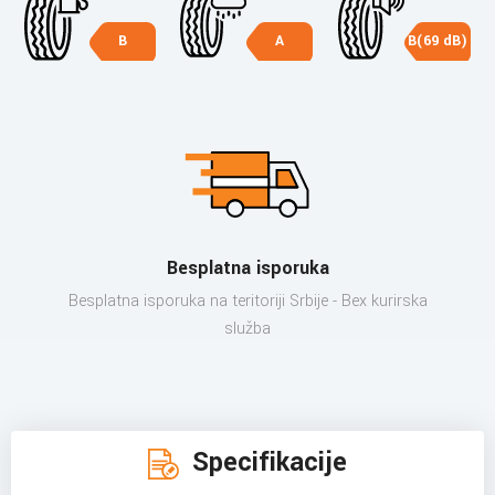
B
A
B(69 dB)
Besplatna isporuka
Besplatna isporuka na teritoriji Srbije - Bex kurirska
služba
Specifikacije