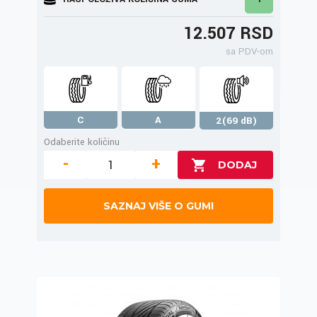
12.507 RSD
sa PDV-om
C
A
2(69 dB)
Odaberite količinu
-
+
SAZNAJ VIŠE O GUMI