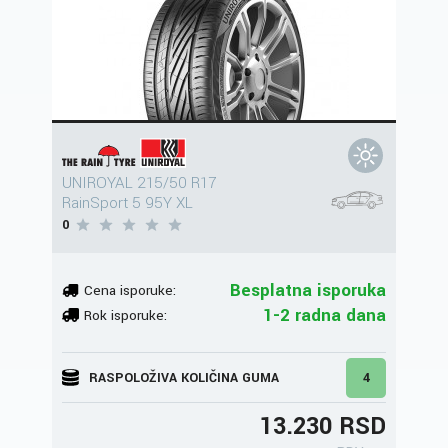
UNIROYAL 215/50 R17
RainSport 5 95Y XL
0
Besplatna isporuka
Cena isporuke:
1-2 radna dana
Rok isporuke:
RASPOLOŽIVA KOLIČINA GUMA
4
13.230 RSD