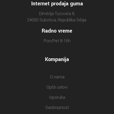
Internet prodaja guma
Dimitrija Tucovića 8,
24000 Subotica, Republika Srbija.
Radno vreme
Pon/Pet 8-16h
Kompanija
O nama
Opšti uslovi
Isporuka
Saobraznost