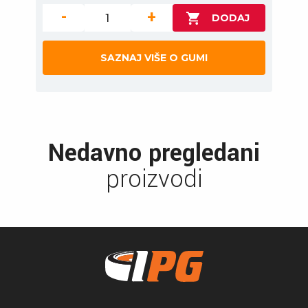
-
+
SAZNAJ VIŠE O GUMI
Nedavno pregledani
proizvodi