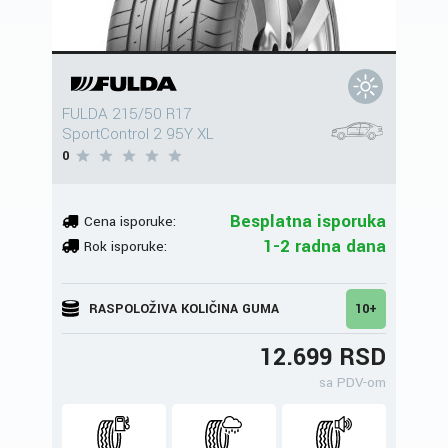
FULDA 215/50 R17
SportControl 2 95Y XL
0
Besplatna isporuka
Cena isporuke:
1-2 radna dana
Rok isporuke:
RASPOLOŽIVA KOLIČINA GUMA
10+
12.699 RSD
sa PDV-om