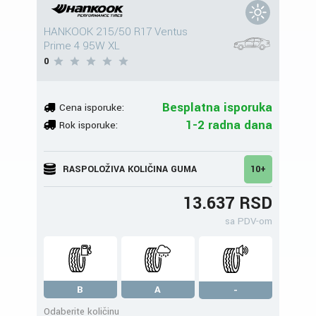
HANKOOK 215/50 R17 Ventus
Prime 4 95W XL
0
Besplatna isporuka
Cena isporuke:
1-2 radna dana
Rok isporuke:
RASPOLOŽIVA KOLIČINA GUMA
10+
13.637 RSD
sa PDV-om
B
A
-
Odaberite količinu