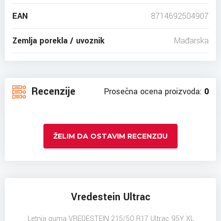
EAN
8714692504907
Zemlja porekla / uvoznik
Mađarska
Recenzije
Prosečna ocena proizvoda:
0
ŽELIM DA OSTAVIM RECENZIJU
Vredestein Ultrac
Letnja guma VREDESTEIN 215/50 R17 Ultrac 95Y XL