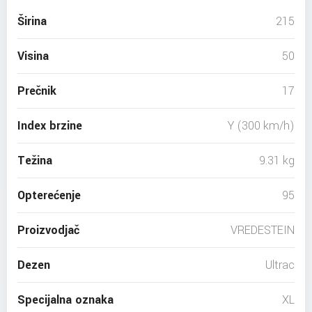
Širina
215
Visina
50
Prečnik
17
Index brzine
Y (300 km/h)
Težina
9.31 kg
Opterećenje
95
Proizvodjač
VREDESTEIN
Dezen
Ultrac
Specijalna oznaka
XL