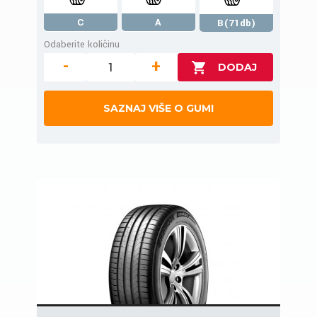
C
A
B(71db)
Odaberite količinu
-
+
SAZNAJ VIŠE O GUMI