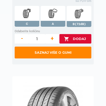
sa PDV-om
C
A
B(72dB)
Odaberite količinu
-
+
SAZNAJ VIŠE O GUMI