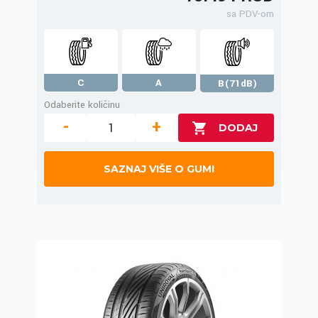
sa PDV-om
C
A
B(71dB)
Odaberite količinu
-
+
SAZNAJ VIŠE O GUMI