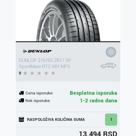
DUNLOP 215/55 ZR17 SP
SportMaxx RT2 94Y MFS
0
Besplatna isporuka
Cena isporuke:
1-2 radna dana
Rok isporuke:
RASPOLOŽIVA KOLIČINA GUMA
1
13.494 RSD