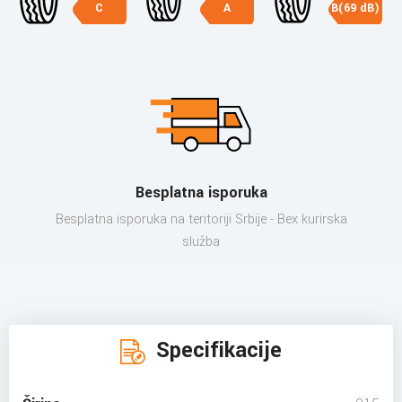
C
A
B(69 dB)
Besplatna isporuka
Besplatna isporuka na teritoriji Srbije - Bex kurirska
služba
Specifikacije