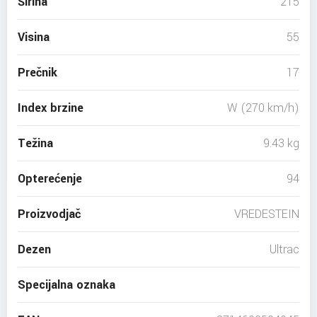
Širina
215
Visina
55
Prečnik
17
Index brzine
W (270 km/h)
Težina
9.43 kg
Opterećenje
94
Proizvodjač
VREDESTEIN
Dezen
Ultrac
Specijalna oznaka