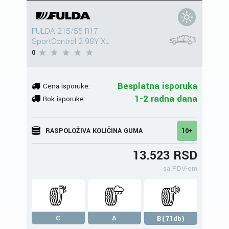
FULDA 215/55 R17
SportControl 2 98Y XL
0
Besplatna isporuka
Cena isporuke:
1-2 radna dana
Rok isporuke:
RASPOLOŽIVA KOLIČINA GUMA
10+
13.523 RSD
sa PDV-om
C
A
B(71db)