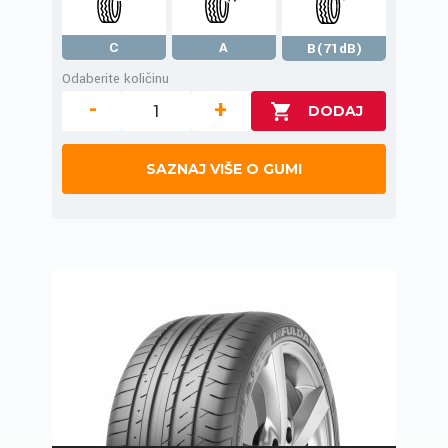
C
A
B(71dB)
Odaberite količinu
-
+
SAZNAJ VIŠE O GUMI