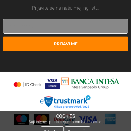
Prijavite se na našu mejling listu.
PRIJAVI ME
COOKIES
Sajt internet-prodaja-guma.com koristi cookie.