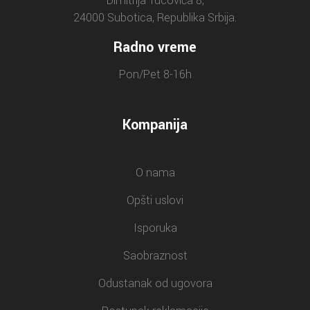
Dimitrija Tucovića 8,
24000 Subotica, Republika Srbija.
Radno vreme
Pon/Pet 8-16h
Kompanija
O nama
Opšti uslovi
Isporuka
Saobraznost
Odustanak od ugovora