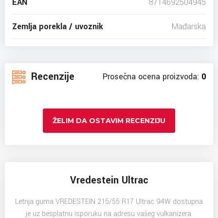
EAN
8714692504945
Zemlja porekla / uvoznik
Mađarska
Recenzije
Prosečna ocena proizvoda:
0
ŽELIM DA OSTAVIM RECENZIJU
Vredestein Ultrac
Letnja guma VREDESTEIN 215/55 R17 Ultrac 94W dostupna
je uz besplatnu isporuku na adresu vašeg vulkanizera.