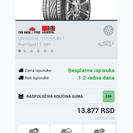
UNIROYAL 215/55 R17
RainSport 5 94Y
0
Besplatna isporuka
Cena isporuke:
1-2 radna dana
Rok isporuke:
RASPOLOŽIVA KOLIČINA GUMA
10+
13.877 RSD
sa PDV-om