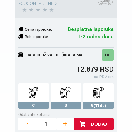
ECOCONTROL HP 2
0
Besplatna isporuka
Cena isporuke:
1-2 radna dana
Rok isporuke:
RASPOLOŽIVA KOLIČINA GUMA
10+
12.879 RSD
sa PDV-om
C
B
B(71db)
Odaberite količinu
-
+