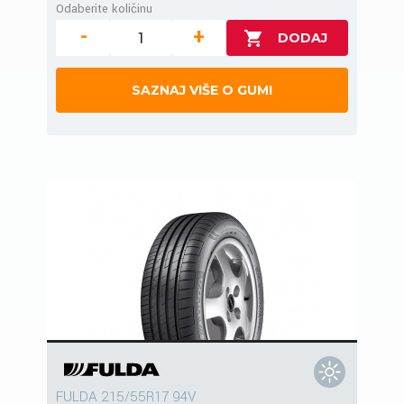
Odaberite količinu
-
+
SAZNAJ VIŠE O GUMI
FULDA 215/55R17 94V