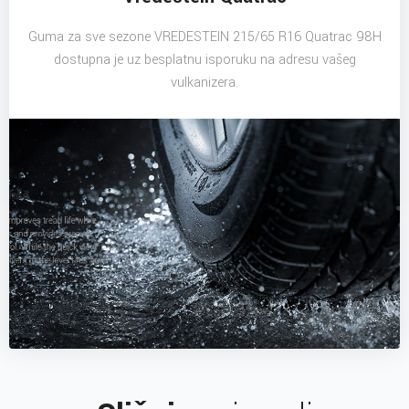
Guma za sve sezone VREDESTEIN 215/65 R16 Quatrac 98H
dostupna je uz besplatnu isporuku na adresu vašeg
vulkanizera.