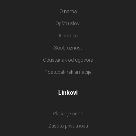
O nama
Opšti uslovi
Isporuka
Saobraznost
Odustanak od ugovora
Postupak reklamacije
Linkovi
Plaćanje cene
Zaštita privatnosti