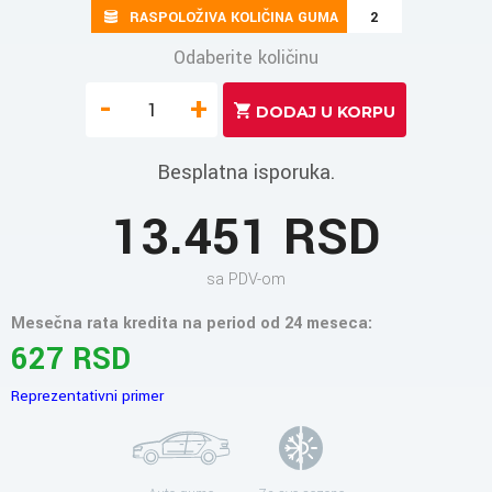
RASPOLOŽIVA KOLIČINA GUMA
2
Odaberite količinu
-
+
Besplatna isporuka.
13.451 RSD
sa PDV-om
Mesečna rata kredita na period od 24 meseca:
627 RSD
Reprezentativni primer