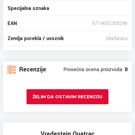
Specijalna oznaka
EAN
8714692358296
Zemlja porekla / uvoznik
Mađarska
Recenzije
Prosečna ocena proizvoda:
0
ŽELIM DA OSTAVIM RECENZIJU
Vredestein Quatrac