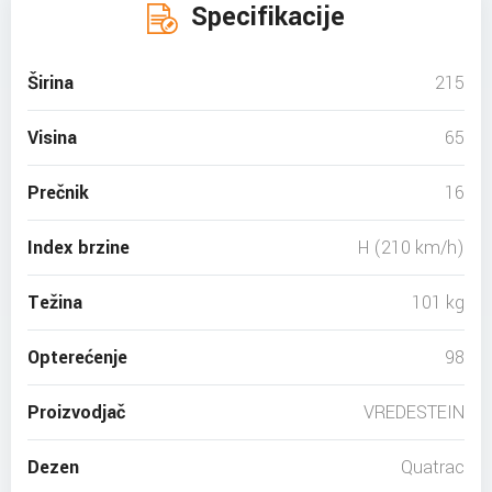
Specifikacije
Širina
215
Visina
65
Prečnik
16
Index brzine
H (210 km/h)
Težina
101 kg
Opterećenje
98
Proizvodjač
VREDESTEIN
Dezen
Quatrac