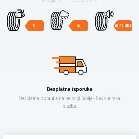
Auto gume
Za sve sezone
C
B
B(71 dB)
Besplatna isporuka
Besplatna isporuka na teritoriji Srbije - Bex kurirska
služba