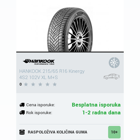
HANKOOK 215/65 R16 Kinergy
4S2 102V XL M+S
0
Besplatna isporuka
Cena isporuke:
1-2 radna dana
Rok isporuke:
RASPOLOŽIVA KOLIČINA GUMA
10+