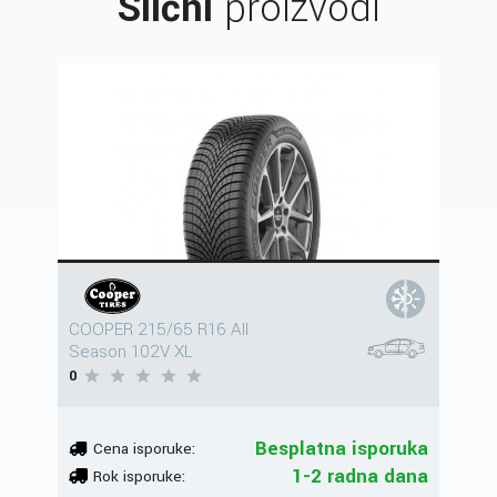
Slični
proizvodi
COOPER 215/65 R16 All
Season 102V XL
0
Besplatna isporuka
Cena isporuke:
1-2 radna dana
Rok isporuke: