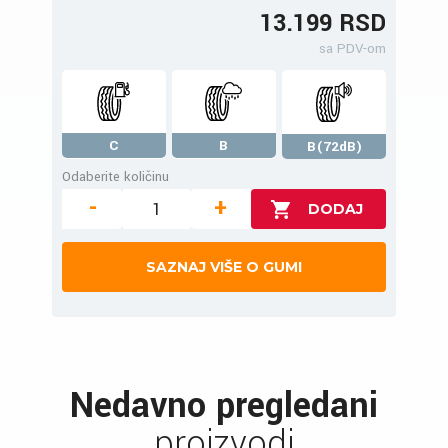
13.199 RSD
sa PDV-om
C
B
B(72dB)
Odaberite količinu
-
+
SAZNAJ VIŠE O GUMI
Nedavno pregledani
proizvodi