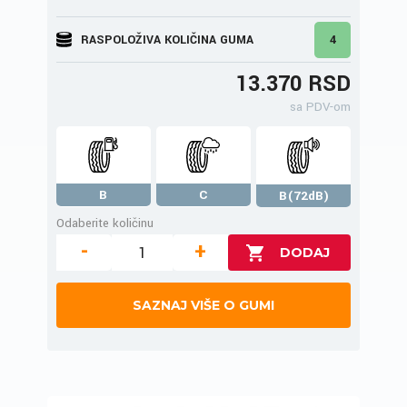
RASPOLOŽIVA KOLIČINA GUMA
4
13.370 RSD
sa PDV-om
B
C
B(72dB)
Odaberite količinu
-
+
SAZNAJ VIŠE O GUMI