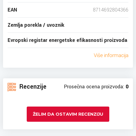
EAN
8714692804366
Zemlja porekla / uvoznik
Evropski registar energetske efikasnosti proizvoda
Više informacija
Recenzije
Prosečna ocena proizvoda:
0
ŽELIM DA OSTAVIM RECENZIJU