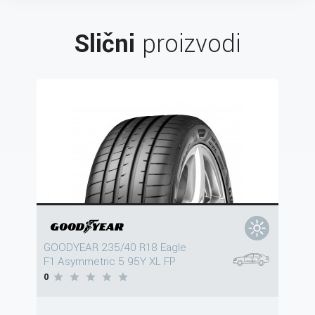
Slični
proizvodi
GOODYEAR 235/40 R18 Eagle
F1 Asymmetric 5 95Y XL FP
0