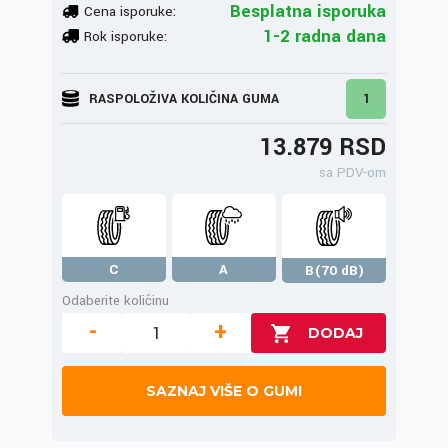
Besplatna isporuka
Cena isporuke:
1-2 radna dana
Rok isporuke:
RASPOLOŽIVA KOLIČINA GUMA
1
13.879 RSD
sa PDV-om
C
A
B(70 dB)
Odaberite količinu
-
+
SAZNAJ VIŠE O GUMI