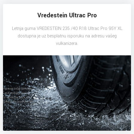
Vredestein Ultrac Pro
Letnja guma VREDESTEIN 235 /40 R18 Ultrac Pro 95Y XL
dostupna je uz besplatnu isporuku na adresu vašeg
vulkanizera.