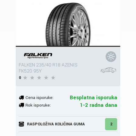
FALKEN 235/40 R18 AZENIS
FK520 95Y
0
Besplatna isporuka
Cena isporuke:
1-2 radna dana
Rok isporuke:
RASPOLOŽIVA KOLIČINA GUMA
2