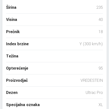
Širina
235
Visina
40
Prečnik
18
Index brzine
Y (300 km/h)
Težina
Opterećenje
95
Proizvodjač
VREDESTEIN
Dezen
Ultrac Pro
Specijalna oznaka
XL