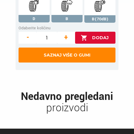
D
B
B(70dB)
Odaberite količinu
-
+
SAZNAJ VIŠE O GUMI
Nedavno pregledani
proizvodi