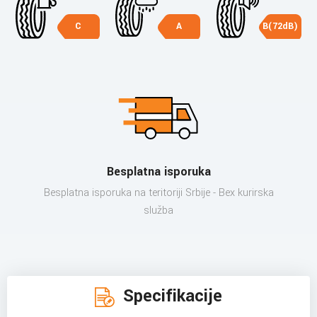
C
A
B(72dB)
Besplatna isporuka
Besplatna isporuka na teritoriji Srbije - Bex kurirska
služba
Specifikacije