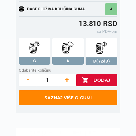
RASPOLOŽIVA KOLIČINA GUMA
4
13.810 RSD
sa PDV-om
C
A
B(72dB)
Odaberite količinu
-
+
SAZNAJ VIŠE O GUMI