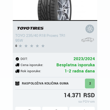
TOYO 235/40 R18 Proxes TR1
95W
0
2023/2024
DOT:
Besplatna isporuka
Cena isporuke:
1-2 radna dana
Rok isporuke:
RASPOLOŽIVA KOLIČINA GUMA
2
14.371 RSD
sa PDV-om