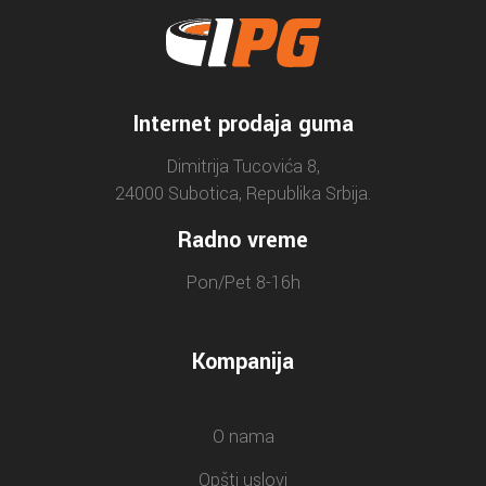
Internet prodaja guma
Dimitrija Tucovića 8,
24000 Subotica, Republika Srbija.
Radno vreme
Pon/Pet 8-16h
Kompanija
O nama
Opšti uslovi