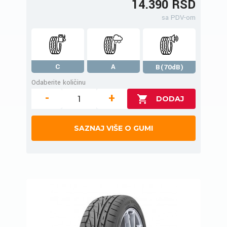
14.390 RSD
sa PDV-om
C
A
B(70dB)
Odaberite količinu
-
+
SAZNAJ VIŠE O GUMI