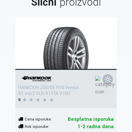
Slični
proizvodi
HANKOOK 235/55 R18 Ventus
S1 evo2 SUV K117A V100
0
Besplatna isporuka
Cena isporuke:
1-2 radna dana
Rok isporuke: