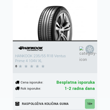
HANKOOK 235/55 R18 Ventus
Prime 4 104V XL
0
Besplatna isporuka
Cena isporuke:
1-2 radna dana
Rok isporuke:
RASPOLOŽIVA KOLIČINA GUMA
10+