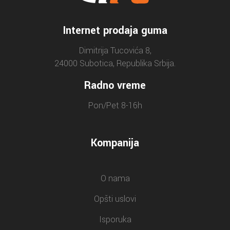
Internet prodaja guma
Dimitrija Tucovića 8,
24000 Subotica, Republika Srbija.
Radno vreme
Pon/Pet 8-16h
Kompanija
O nama
Opšti uslovi
Isporuka