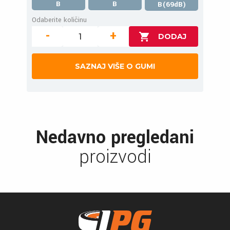
B
B
B(69dB)
Odaberite količinu
-
+
SAZNAJ VIŠE O GUMI
Nedavno pregledani
proizvodi