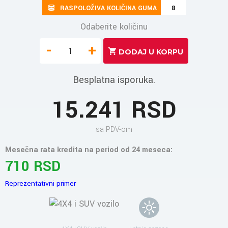
RASPOLOŽIVA KOLIČINA GUMA
8
Odaberite količinu
-
+
Besplatna isporuka.
15.241 RSD
sa PDV-om
Mesečna rata kredita na period od 24 meseca:
710 RSD
Reprezentativni primer