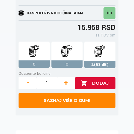
RASPOLOŽIVA KOLIČINA GUMA
10+
15.958 RSD
sa PDV-om
C
C
2(68 dB)
Odaberite količinu
-
+
SAZNAJ VIŠE O GUMI