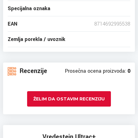
Specijalna oznaka
EAN
8714692995538
Zemlja porekla / uvoznik
Recenzije
Prosečna ocena proizvoda:
0
ŽELIM DA OSTAVIM RECENZIJU
Vredestein Ultrac+