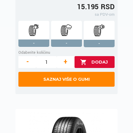
15.195 RSD
sa PDV-om
-
-
-
Odaberite količinu
-
+
SAZNAJ VIŠE O GUMI