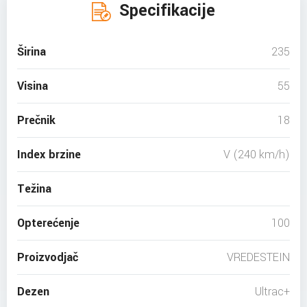
Specifikacije
Širina
235
Visina
55
Prečnik
18
Index brzine
V (240 km/h)
Težina
Opterećenje
100
Proizvodjač
VREDESTEIN
Dezen
Ultrac+