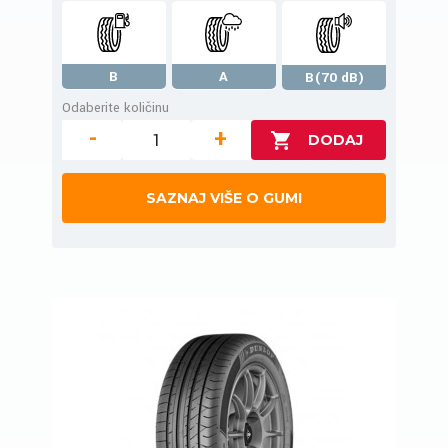
B
A
B(70 dB)
Odaberite količinu
-
+
SAZNAJ VIŠE O GUMI