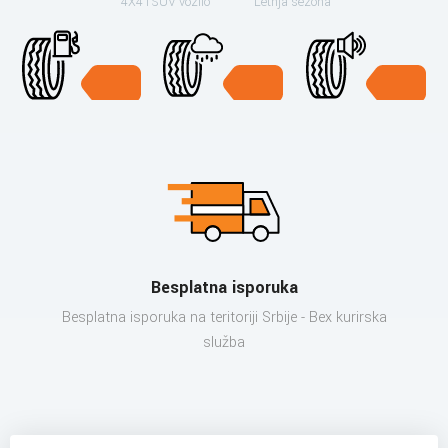
4X4 i SUV vozilo
Letnja sezona
Besplatna isporuka
Besplatna isporuka na teritoriji Srbije - Bex kurirska
služba