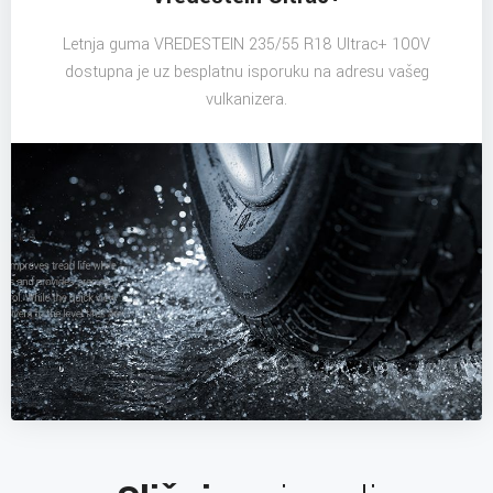
Letnja guma VREDESTEIN 235/55 R18 Ultrac+ 100V
dostupna je uz besplatnu isporuku na adresu vašeg
vulkanizera.