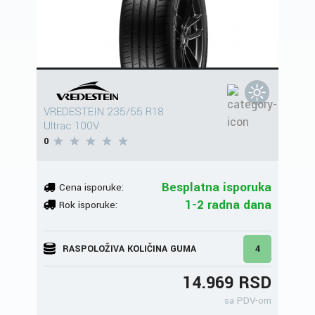
VREDESTEIN 235/55 R18
Ultrac 100V
0
Besplatna isporuka
Cena isporuke:
1-2 radna dana
Rok isporuke:
RASPOLOŽIVA KOLIČINA GUMA
4
14.969 RSD
sa PDV-om