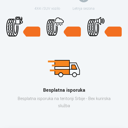
4X4 i SUV vozilo
Letnja sezona
Besplatna isporuka
Besplatna isporuka na teritoriji Srbije - Bex kurirska
služba