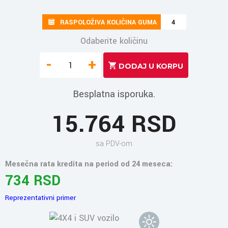
RASPOLOŽIVA KOLIČINA GUMA
4
Odaberite količinu
-
+
Besplatna isporuka.
15.764 RSD
sa PDV-om
Mesečna rata kredita na period od 24 meseca:
734 RSD
Reprezentativni primer