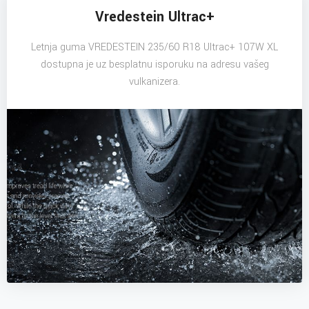
Vredestein Ultrac+
Letnja guma VREDESTEIN 235/60 R18 Ultrac+ 107W XL
dostupna je uz besplatnu isporuku na adresu vašeg
vulkanizera.