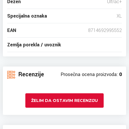
Dezen
Ultrac+
Specijalna oznaka
XL
EAN
8714692995552
Zemlja porekla / uvoznik
Recenzije
Prosečna ocena proizvoda:
0
ŽELIM DA OSTAVIM RECENZIJU