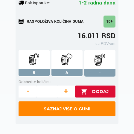
1-2 radna dana
Rok isporuke:
RASPOLOŽIVA KOLIČINA GUMA
10+
16.011 RSD
sa PDV-om
B
A
-
Odaberite količinu
-
+
SAZNAJ VIŠE O GUMI