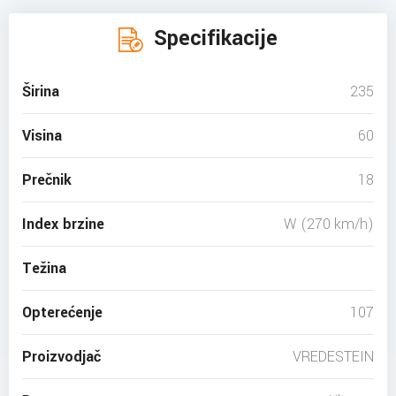
Specifikacije
Širina
235
Visina
60
Prečnik
18
Index brzine
W (270 km/h)
Težina
Opterećenje
107
Proizvodjač
VREDESTEIN