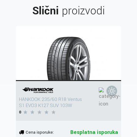
Slični
proizvodi
HANKOOK 235/60 R18 Ventus
S1 EVO3 K127 SUV 103W
0
Besplatna isporuka
Cena isporuke: