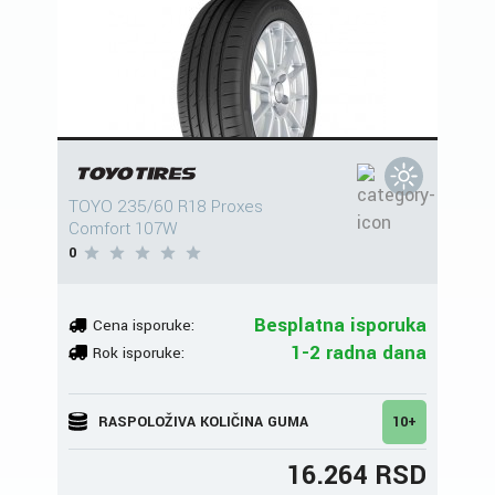
TOYO 235/60 R18 Proxes
Comfort 107W
0
Besplatna isporuka
Cena isporuke:
1-2 radna dana
Rok isporuke:
RASPOLOŽIVA KOLIČINA GUMA
10+
16.264 RSD