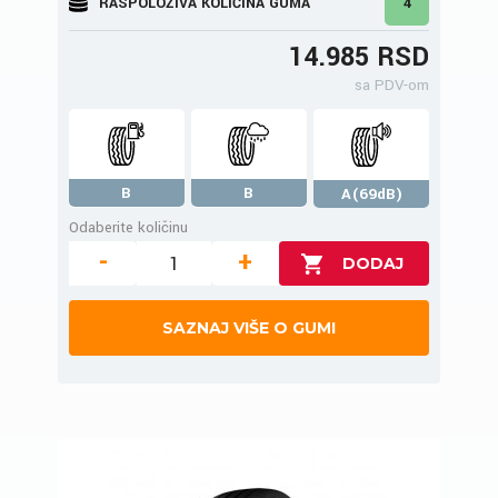
RASPOLOŽIVA KOLIČINA GUMA
4
14.985 RSD
sa PDV-om
B
B
A(69dB)
Odaberite količinu
-
+
SAZNAJ VIŠE O GUMI