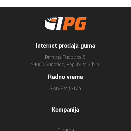
Internet prodaja guma
Dimitrija Tucovića 8,
24000 Subotica, Republika Srbija.
Radno vreme
Pon/Pet 8-16h
Kompanija
O nama