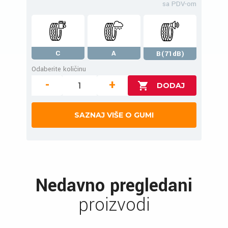
sa PDV-om
C
A
B(71dB)
Odaberite količinu
-
+
SAZNAJ VIŠE O GUMI
Nedavno pregledani
proizvodi