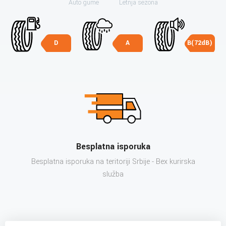
Auto gume
Letnja sezona
D
A
B(72dB)
Besplatna isporuka
Besplatna isporuka na teritoriji Srbije - Bex kurirska
služba