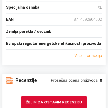
Specijalna oznaka
XL
EAN
8714692804502
Zemlja porekla / uvoznik
Evropski registar energetske efikasnosti proizvoda
Više informacija
Recenzije
Prosečna ocena proizvoda:
0
ŽELIM DA OSTAVIM RECENZIJU