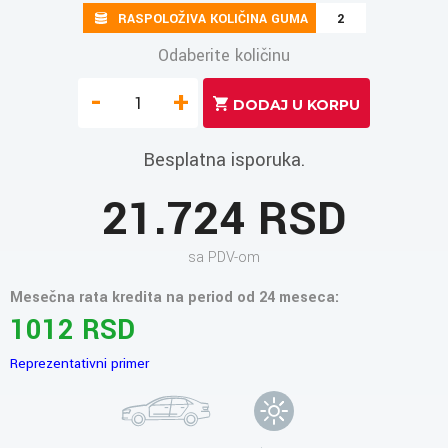
RASPOLOŽIVA KOLIČINA GUMA
2
Odaberite količinu
-
+
Besplatna isporuka.
21.724 RSD
sa PDV-om
Mesečna rata kredita na period od 24 meseca:
1012 RSD
Reprezentativni primer