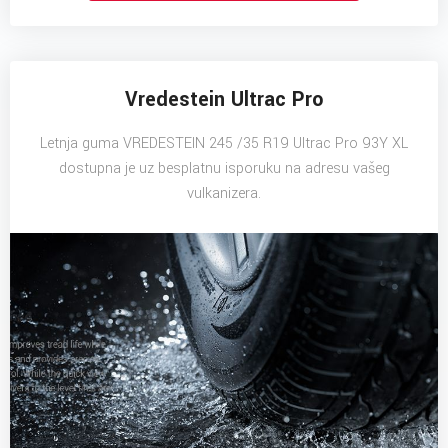
Vredestein Ultrac Pro
Letnja guma VREDESTEIN 245 /35 R19 Ultrac Pro 93Y XL
dostupna je uz besplatnu isporuku na adresu vašeg
vulkanizera.