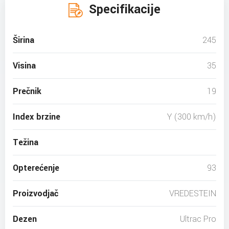
Specifikacije
Širina
245
Visina
35
Prečnik
19
Index brzine
Y (300 km/h)
Težina
Opterećenje
93
Proizvodjač
VREDESTEIN
Dezen
Ultrac Pro