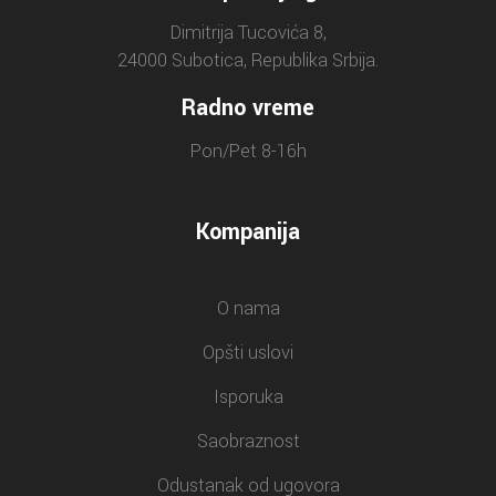
Dimitrija Tucovića 8,
24000 Subotica, Republika Srbija.
Radno vreme
Pon/Pet 8-16h
Kompanija
O nama
Opšti uslovi
Isporuka
Saobraznost
Odustanak od ugovora