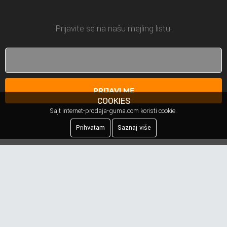
Prijavite se na našu mejling listu.
PRIJAVI ME
COOKIES
Sajt internet-prodaja-guma.com koristi cookie.
Prihvatam
Saznaj više