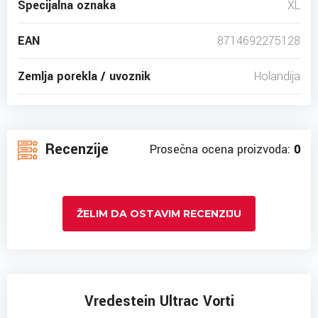
Specijalna oznaka
XL
EAN
8714692275128
Zemlja porekla / uvoznik
Holandija
Recenzije
Prosečna ocena proizvoda:
0
ŽELIM DA OSTAVIM RECENZIJU
Vredestein Ultrac Vorti