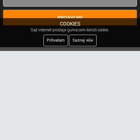
PRIJAVI ME
COOKIES
Sajt internet-prodaja-guma.com koristi cookie.
Prihvatam
Saznaj više