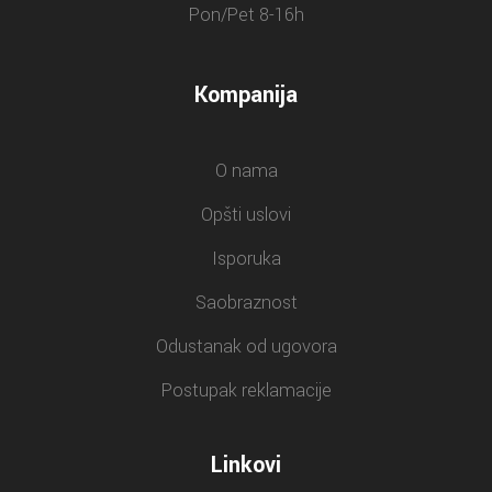
Pon/Pet 8-16h
Kompanija
O nama
Opšti uslovi
Isporuka
Saobraznost
Odustanak od ugovora
Postupak reklamacije
Linkovi