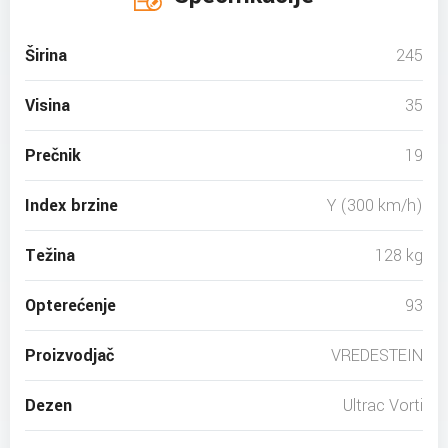
Širina
245
Visina
35
Prečnik
19
Index brzine
Y (300 km/h)
Težina
128 kg
Opterećenje
93
Proizvodjač
VREDESTEIN
Dezen
Ultrac Vorti