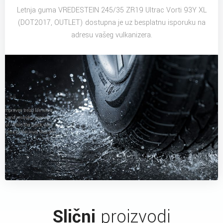
Letnja guma VREDESTEIN 245/35 ZR19 Ultrac Vorti 93Y XL
(DOT2017, OUTLET) dostupna je uz besplatnu isporuku na
adresu vašeg vulkanizera.
Slični
proizvodi