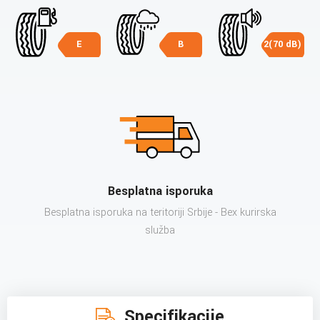
E
B
2(70 dB)
Besplatna isporuka
Besplatna isporuka na teritoriji Srbije - Bex kurirska
služba
Specifikacije