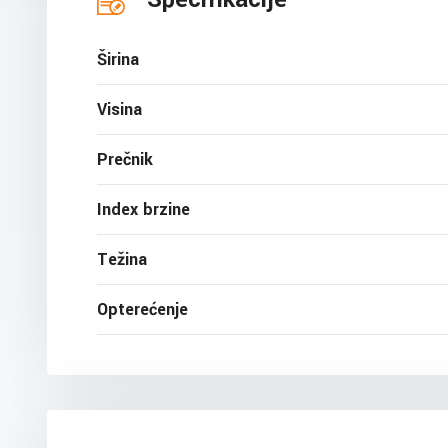
Širina
Visina
Prečnik
Index brzine
Težina
Opterećenje