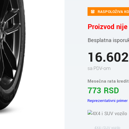
RASPOLOŽIVA KO
Proizvod nij
Besplatna isporu
16.60
sa PDV-om
Mesečna rata kredit
773 RSD
Reprezentativni primer
4X4 i SUV vozilo