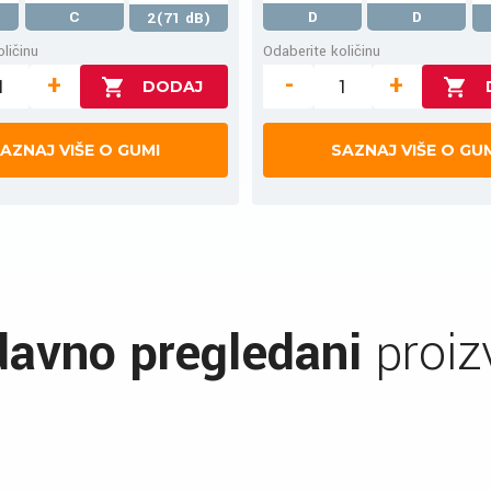
C
D
D
2(71 dB)
ličinu
Odaberite količinu
+
-
+
AZNAJ VIŠE O GUMI
SAZNAJ VIŠE O GU
avno pregledani
proiz