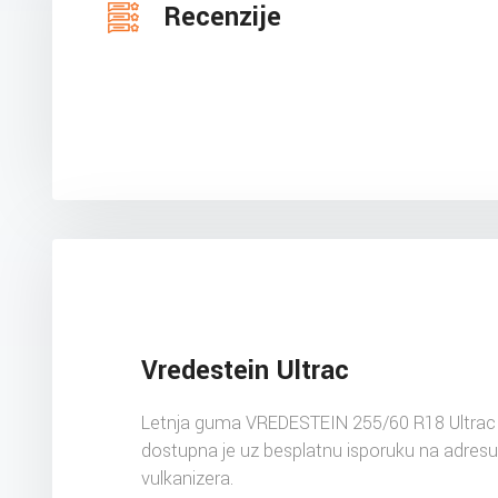
Recenzije
Vredestein Ultrac
Letnja guma VREDESTEIN 255/60 R18 Ultra
dostupna je uz besplatnu isporuku na adres
vulkanizera.