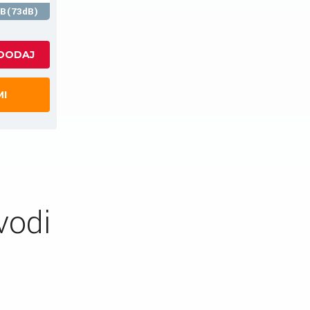
B(73dB)
MI
vodi