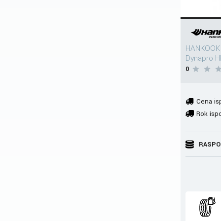
HANKOOK 
Dynapro H
0
Cena is
Rok isp
RASPO