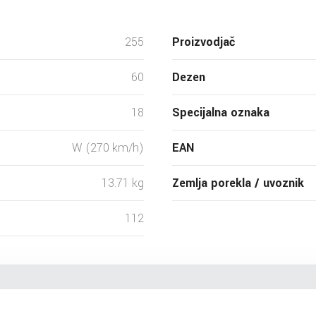
255
Proizvodjač
60
Dezen
18
Specijalna oznaka
W (270 km/h)
EAN
13.71 kg
Zemlja porekla / uvoznik
112