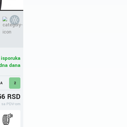
 isporuka
adna dana
MA
2
56 RSD
sa PDV-om