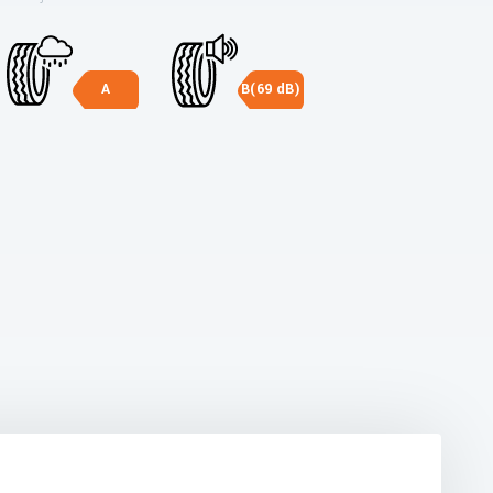
A
B(69 dB)