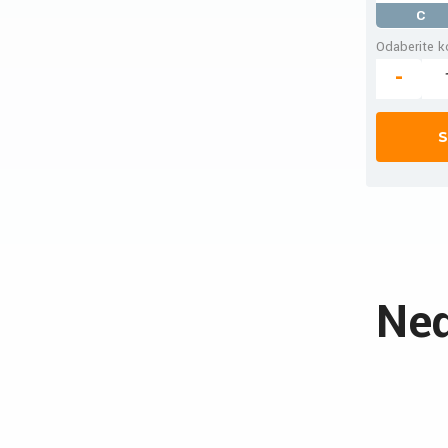
C
Odaberite ko
-
S
Ned