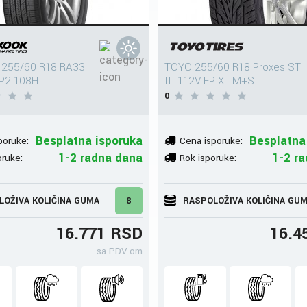
255/60 R18 RA33
TOYO 255/60 R18 Proxes ST
P2 108H
III 112V FP XL M+S
0
Besplatna isporuka
Besplatna
poruke:
Cena isporuke:
1-2 radna dana
1-2 r
oruke:
Rok isporuke:
LOŽIVA KOLIČINA GUMA
8
RASPOLOŽIVA KOLIČINA GU
16.771 RSD
16.4
sa PDV-om