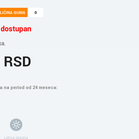
LIČINA GUMA
0
e dostupan
ka.
2 RSD
a na period od 24 meseca:
Letnja sezona