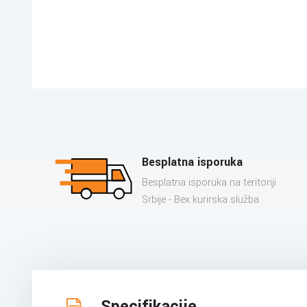
Besplatna isporuka
Besplatna isporuka na teritoriji
Srbije - Bex kurirska služba
Specifikacije