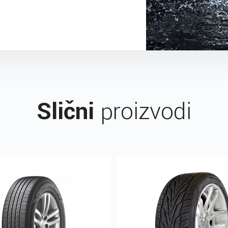
Slični
proizvodi