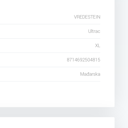
VREDESTEIN
Ultrac
XL
8714692504815
Mađarska