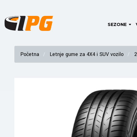
SEZONE
Početna
Letnje gume za 4X4 i SUV vozilo
2