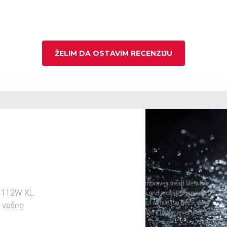
ŽELIM DA OSTAVIM RECENZIJU
c 112W XL
u vašeg