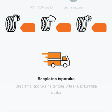
4X4 i SUV vozilo
Letnja sezona
Besplatna isporuka
Besplatna isporuka na teritoriji Srbije - Bex kurirska
služba