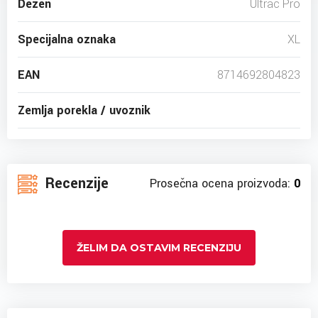
Dezen
Ultrac Pro
Specijalna oznaka
XL
EAN
8714692804823
Zemlja porekla / uvoznik
Recenzije
Prosečna ocena proizvoda:
0
ŽELIM DA OSTAVIM RECENZIJU