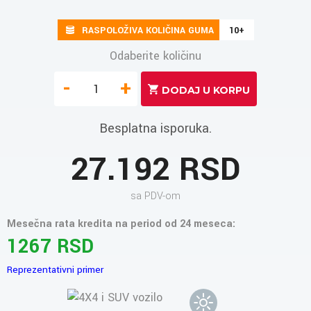
RASPOLOŽIVA KOLIČINA GUMA
10+
Odaberite količinu
-
+
Besplatna isporuka.
27.192 RSD
sa PDV-om
Mesečna rata kredita na period od 24 meseca:
1267 RSD
Reprezentativni primer