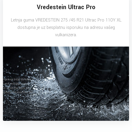
Vredestein Ultrac Pro
Letnja guma VREDESTEIN 275 /45 R21 Ultrac Pro 110Y XL
dostupna je uz besplatnu isporuku na adresu vašeg
vulkanizera.