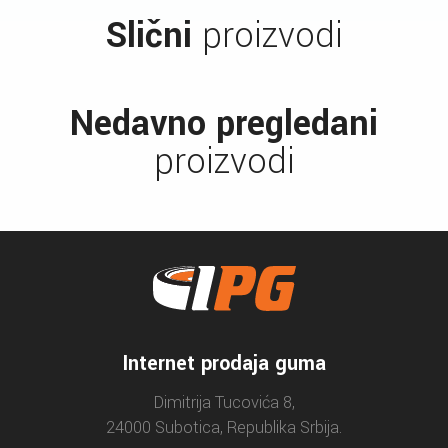
Slični
proizvodi
Nedavno pregledani
proizvodi
Internet prodaja guma
Dimitrija Tucovića 8,
24000 Subotica, Republika Srbija.