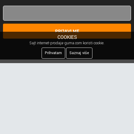
PRIJAVI ME
COOKIES
Sajt internet-prodaja-guma.com koristi cookie.
Prihvatam
Saznaj više