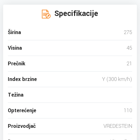
Specifikacije
Širina
275
Visina
45
Prečnik
21
Index brzine
Y (300 km/h)
Težina
Opterećenje
110
Proizvodjač
VREDESTEIN