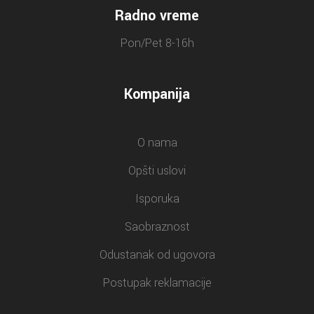
Radno vreme
Pon/Pet 8-16h
Kompanija
O nama
Opšti uslovi
Isporuka
Saobraznost
Odustanak od ugovora
Postupak reklamacije