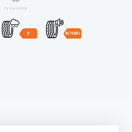
Za sve sezone
B
B(72dB)