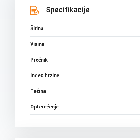
Specifikacije
Širina
Visina
Prečnik
Index brzine
Težina
Opterećenje