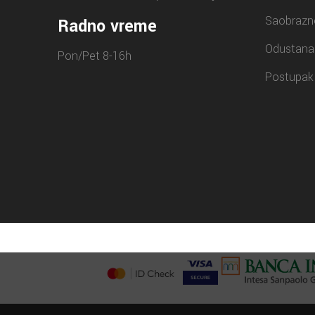
Saobrazn
Radno vreme
Odustana
Pon/Pet 8-16h
Postupak 