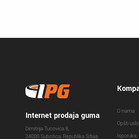
Kompa
O nama
Internet prodaja guma
Opšti uslo
Dimitrija Tucovića 8,
Isporuka
24000 Subotica, Republika Srbija.