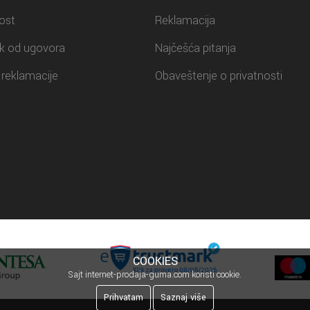
ost
Reklamacija
k od ugovora
Najčešća pitanja
reklamacije
Obaveštenje o privatnosti
COOKIES
Sajt internet-prodaja-guma.com koristi cookie.
Prihvatam
Saznaj više