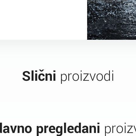
Slični
proizvodi
avno pregledani
proiz