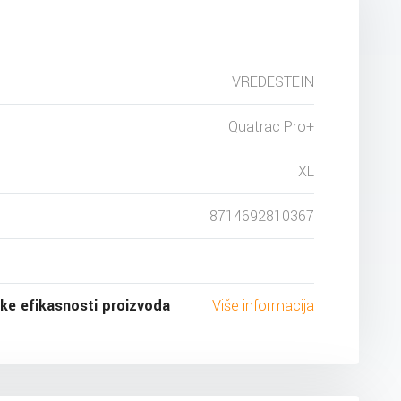
VREDESTEIN
Quatrac Pro+
XL
8714692810367
ske efikasnosti proizvoda
Više informacija