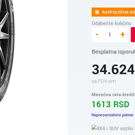
RASPOLOŽIVA KO
Odaberite količinu
-
+
Besplatna isporu
34.62
sa PDV-om
Mesečna rata kredit
1613 RSD
Reprezentativni primer