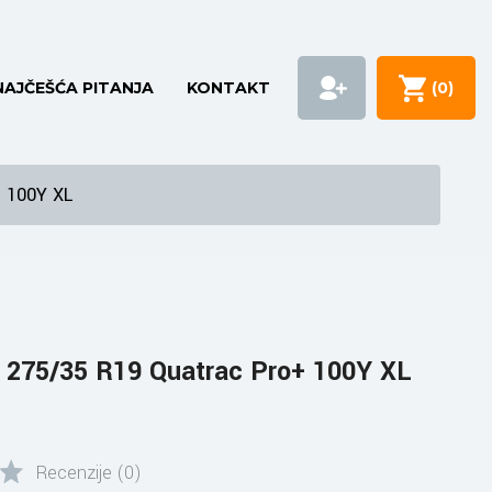
NAJČEŠĆA PITANJA
KONTAKT
(
0
)
 100Y XL
275/35 R19 Quatrac Pro+ 100Y XL
Recenzije (0)