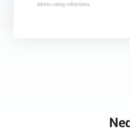
adresu vašeg vulkanizera.
Ned