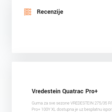
Recenzije
Vredestein Quatrac Pro+
Guma za sve sezone VREDESTEIN 275/35 R
Pro+ 100Y XL dostupna je uz besplatnu ispo