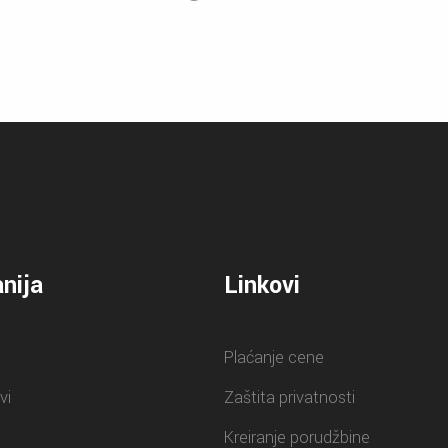
nija
Linkovi
Plaćanje cene
vi
Zaštita privatnosti
Kreiranje porudžbine