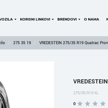
VOZILA
KORISNI LINKOVI
BRENDOVI
O NAMA
ilo
275 35 19
VREDESTEIN 275/35 R19 Quatrac Pro+
VREDESTEIN 
275/35 R19 XL
0