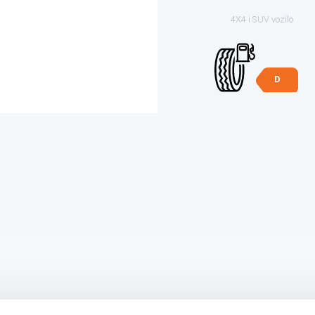
4X4 i SUV vozilo
D