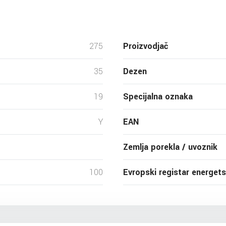
275
Proizvodjač
35
Dezen
19
Specijalna oznaka
Y
EAN
Zemlja porekla / uvoznik
100
Evropski registar energet