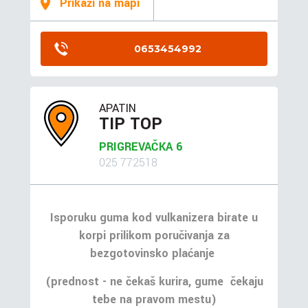
Prikaži na mapi
0653454992
APATIN
TIP TOP
PRIGREVAČKA 6
025 772518
Isporuku guma kod vulkanizera birate u
korpi prilikom poručivanja za
bezgotovinsko plaćanje
(prednost - ne čekaš kurira, gume čekaju
tebe na pravom mestu)