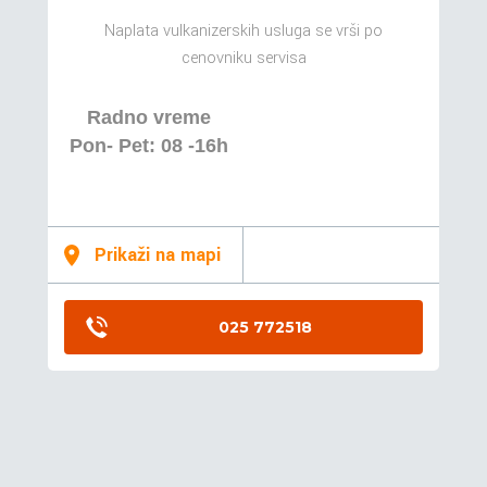
Naplata vulkanizerskih usluga se vrši po
cenovniku servisa
Radno vreme
Pon- Pet: 08 -16h
Prikaži na mapi
025 772518