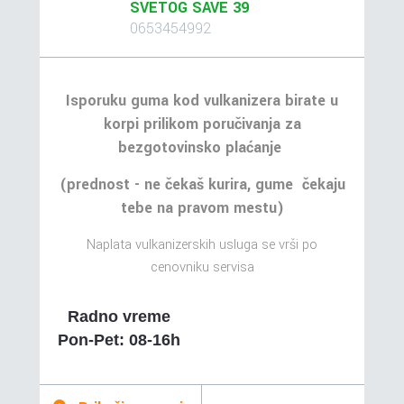
SVETOG SAVE 39
0653454992
Isporuku guma kod vulkanizera birate u
korpi prilikom poručivanja za
bezgotovinsko plaćanje
(prednost - ne čekaš kurira, gume čekaju
tebe na pravom mestu)
Naplata vulkanizerskih usluga se vrši po
cenovniku servisa
Radno vreme
Pon-Pet: 08-16h