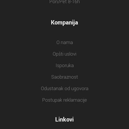
Pon/Pet 8-16h
Kompanija
O nama
Opšti uslovi
Isporuka
Saobraznost
Odustanak od ugovora
Postupak reklamacije
Linkovi