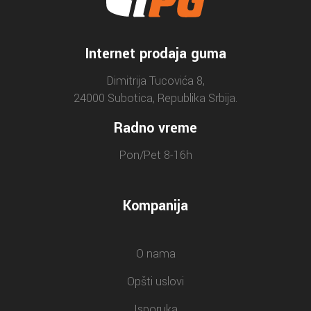
Internet prodaja guma
Dimitrija Tucovića 8,
24000 Subotica, Republika Srbija.
Radno vreme
Pon/Pet 8-16h
Kompanija
O nama
Opšti uslovi
Isporuka