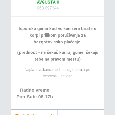
AVGUSTA 0
063 697644
Isporuku guma kod vulkanizera birate u
korpi prilikom poručivanja za
bezgotovinsko plaćanje
(prednost - ne čekaš kurira, gume čekaju
tebe na pravom mestu)
Naplata vulkanizerskih usluga se vrši po
cenovniku servisa
Radno vreme
Pon-Sub: 08-17h