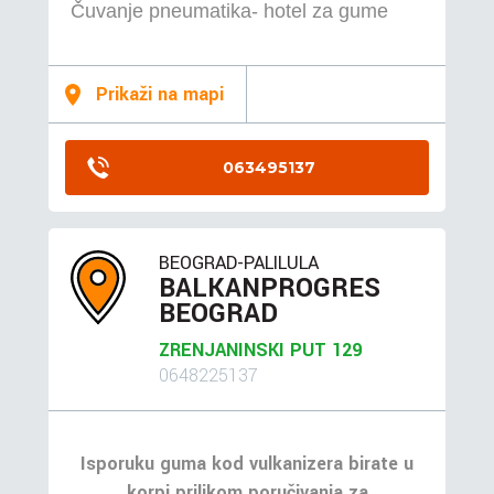
Čuvanje pneumatika- hotel za gume
Prikaži na mapi
063495137
BEOGRAD-PALILULA
BALKANPROGRES
BEOGRAD
ZRENJANINSKI PUT 129
0648225137
Isporuku guma kod vulkanizera birate u
korpi prilikom poručivanja za