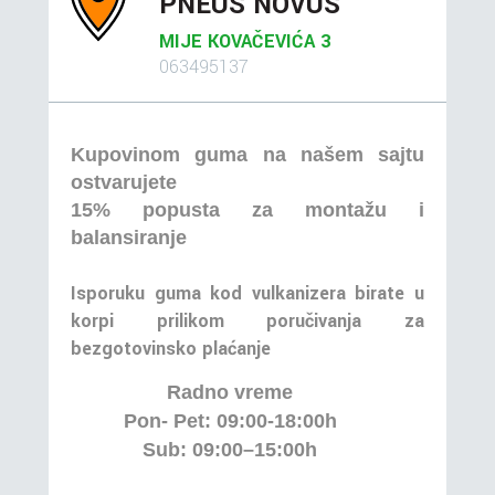
PNEUS NOVUS
MIJE KOVAČEVIĆA 3
063495137
Kupovinom guma na našem sajtu
ostvarujete
15% popusta za montažu i
balansiranje
Isporuku guma kod vulkanizera birate u
korpi prilikom poručivanja za
bezgotovinsko plaćanje
Radno vreme
Pon- Pet: 09:00-18:00h
Sub: 09:00–15:00h