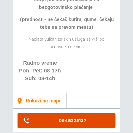
bezgotovinsko plaćanje
(prednost - ne čekaš kurira, gume čekaju
tebe na pravom mestu)
Naplata vulkanizerskih usluga se vrši po
cenovniku servisa
Radno vreme
Pon- Pet: 08-17h
Sub: 08-14h
Prikaži na mapi
0648225137