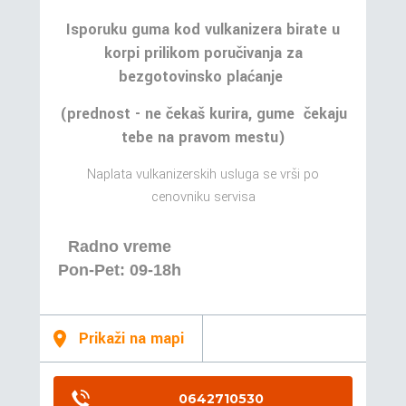
Isporuku guma kod vulkanizera birate u
korpi prilikom poručivanja za
bezgotovinsko plaćanje
(prednost - ne čekaš kurira, gume čekaju
tebe na pravom mestu)
Naplata vulkanizerskih usluga se vrši po
cenovniku servisa
Radno vreme
Pon-Pet: 09-18h
Prikaži na mapi
0642710530