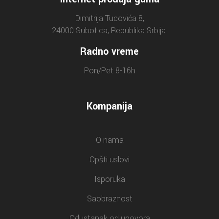
Dimitrija Tucovića 8,
24000 Subotica, Republika Srbija.
Radno vreme
Pon/Pet 8-16h
Kompanija
O nama
Opšti uslovi
Isporuka
Saobraznost
Odustanak od ugovora