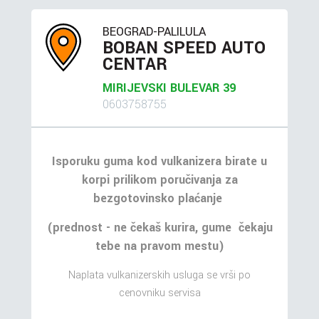
BEOGRAD-PALILULA
BOBAN SPEED AUTO
CENTAR
MIRIJEVSKI BULEVAR 39
0603758755
Isporuku guma kod vulkanizera birate u
korpi prilikom poručivanja za
bezgotovinsko plaćanje
(prednost - ne čekaš kurira, gume čekaju
tebe na pravom mestu)
Naplata vulkanizerskih usluga se vrši po
cenovniku servisa