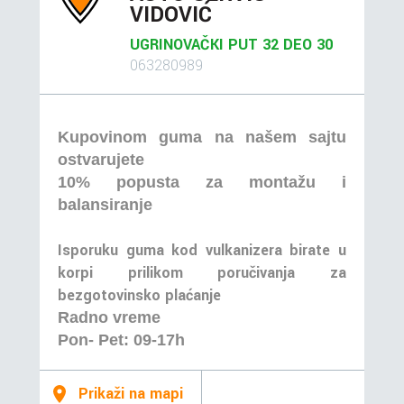
VIDOVIĆ
UGRINOVAČKI PUT 32 DEO 30
063280989
Kupovinom guma na našem sajtu
ostvarujete
10% popusta za montažu i
balansiranje
Isporuku guma kod vulkanizera birate u
korpi prilikom poručivanja za
bezgotovinsko plaćanje
Radno vreme
Pon- Pet: 09-17h
Prikaži na mapi