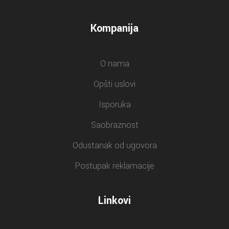
Kompanija
O nama
Opšti uslovi
Isporuka
Saobraznost
Odustanak od ugovora
Postupak reklamacije
Linkovi