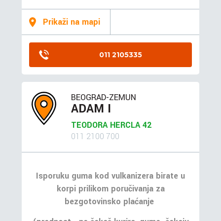
Prikaži na mapi
011 2105335
BEOGRAD-ZEMUN
ADAM I
TEODORA HERCLA 42
011 2100 700
Isporuku guma kod vulkanizera birate u
korpi prilikom poručivanja za
bezgotovinsko plaćanje