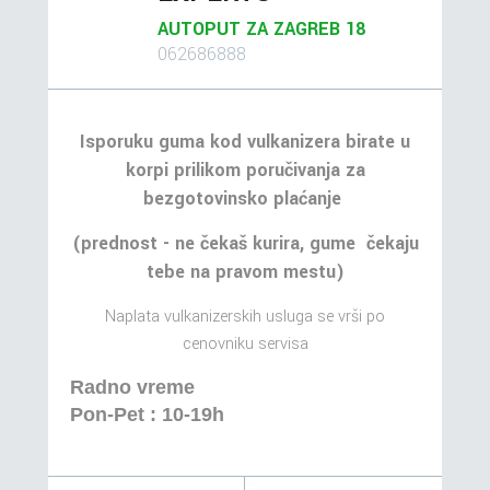
AUTOPUT ZA ZAGREB 18
062686888
Isporuku guma kod vulkanizera birate u
korpi prilikom poručivanja za
bezgotovinsko plaćanje
(prednost - ne čekaš kurira, gume čekaju
tebe na pravom mestu)
Naplata vulkanizerskih usluga se vrši po
cenovniku servisa
Radno vreme
Pon-Pet : 10-19h