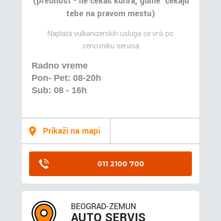
(prednost - ne čekaš kurira, gume čekaju
tebe na pravom mestu)
Naplata vulkanizerskih usluga se vrši po
cenovniku servisa
Radno vreme
Pon- Pet: 08-20h
Sub: 08 - 16h
Prikaži na mapi
011 2100 700
BEOGRAD-ZEMUN
AUTO SERVIS