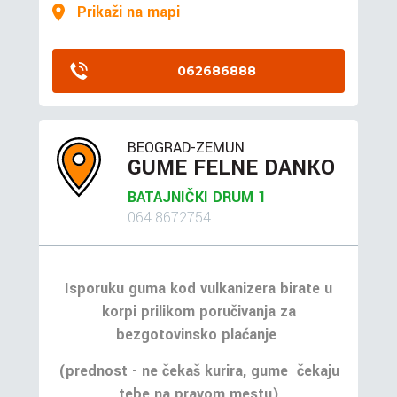
Prikaži na mapi
062686888
BEOGRAD-ZEMUN
GUME FELNE DANKO
BATAJNIČKI DRUM 1
064 8672754
Isporuku guma kod vulkanizera birate u
korpi prilikom poručivanja za
bezgotovinsko plaćanje
(prednost - ne čekaš kurira, gume čekaju
tebe na pravom mestu)