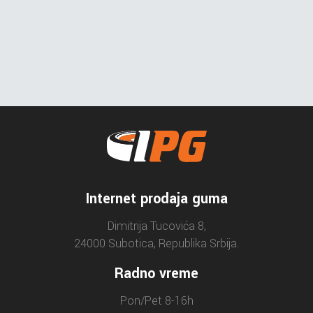
Internet prodaja guma
Dimitrija Tucovića 8,
24000 Subotica, Republika Srbija.
Radno vreme
Pon/Pet 8-16h