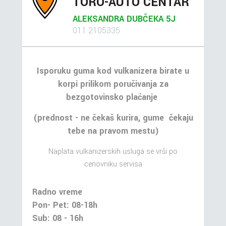
TORO-AUTO CENTAR
ALEKSANDRA DUBČEKA 5J
011 2105335
Isporuku guma kod vulkanizera birate u
korpi prilikom poručivanja za
bezgotovinsko plaćanje
(prednost - ne čekaš kurira, gume čekaju
tebe na pravom mestu)
Naplata vulkanizerskih usluga se vrši po
cenovniku servisa
Radno vreme
Pon- Pet: 08-18h
Sub: 08 - 16h