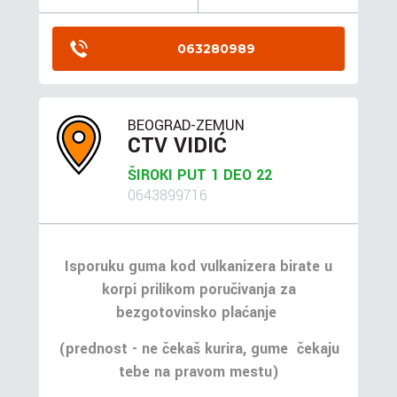
063280989
BEOGRAD-ZEMUN
CTV VIDIĆ
ŠIROKI PUT 1 DEO 22
0643899716
Isporuku guma kod vulkanizera birate u
korpi prilikom poručivanja za
bezgotovinsko plaćanje
(prednost - ne čekaš kurira, gume čekaju
tebe na pravom mestu)