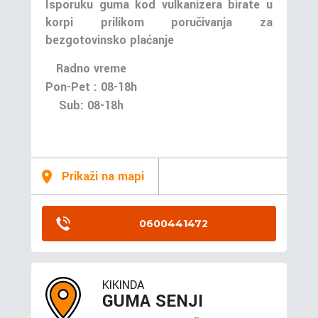
Isporuku guma kod vulkanizera birate u
korpi prilikom poručivanja za
bezgotovinsko plaćanje
Radno vreme
Pon-Pet : 08-18h
Sub: 08-18h
Prikaži na mapi
0600441472
KIKINDA
GUMA SENJI