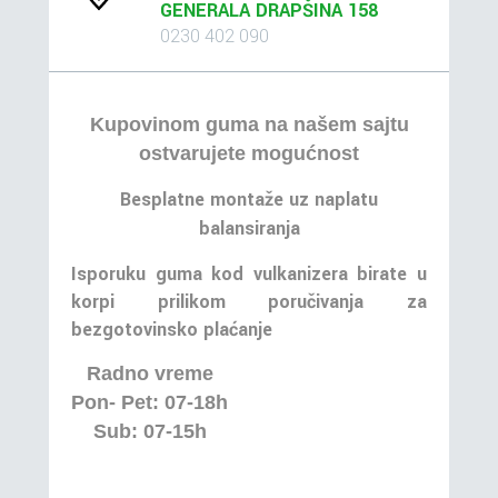
GENERALA DRAPŠINA 158
0230 402 090
Kupovinom guma na našem sajtu
ostvarujete mogućnost
Besplatne montaže uz naplatu
balansiranja
Isporuku guma kod vulkanizera birate u
korpi prilikom poručivanja za
bezgotovinsko plaćanje
Radno vreme
Pon- Pet: 07-18h
Sub: 07-15h