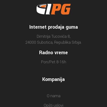
Internet prodaja guma
Dimitrija Tucovića 8,
24000 Subotica, Republika Srbija.
Radno vreme
Pon/Pet 8-16h
Kompanija
O nama
Opšti uslovi