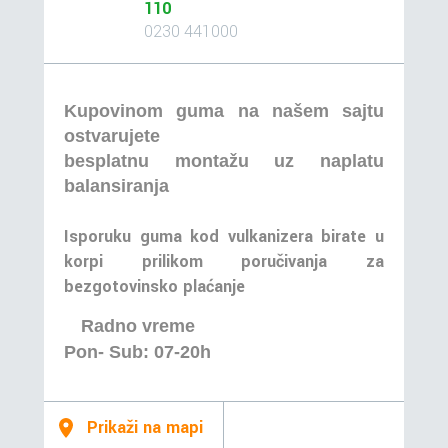
110
0230 441000
Kupovinom guma na našem sajtu
ostvarujete
besplatnu montažu uz naplatu
balansiranja
Isporuku guma kod vulkanizera birate u
korpi prilikom poručivanja za
bezgotovinsko plaćanje
Radno vreme
Pon- Sub: 07-20h
Prikaži na mapi