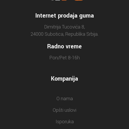
Internet prodaja guma
Dimitrija Tucovića 8,
24000 Subotica, Republika Srbija.
Radno vreme
Pon/Pet 8-16h
Kompanija
O nama
Opšti uslovi
Isporuka