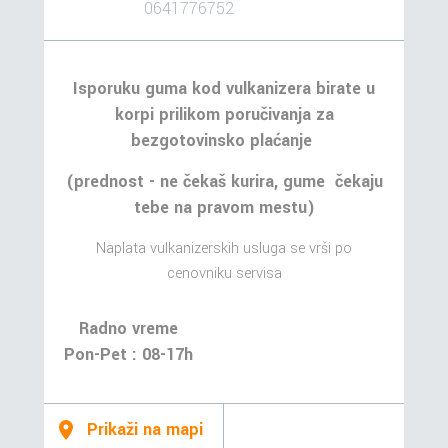
0641776752
Isporuku guma kod vulkanizera birate u
korpi prilikom poručivanja za
bezgotovinsko plaćanje
(prednost - ne čekaš kurira, gume čekaju
tebe na pravom mestu)
Naplata vulkanizerskih usluga se vrši po
cenovniku servisa
Radno vreme
Pon-Pet : 08-17h
Prikaži na mapi