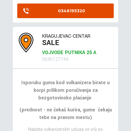
0346195320
KRAGUJEVAC-CENTAR
SALE
VOJVODE PUTNIKA 25 A
0646127744
Isporuku guma kod vulkanizera birate u
korpi prilikom poručivanja za
bezgotovinsko plaćanje
(prednost - ne čekaš kurira, gume čekaju
tebe na pravom mestu)
Naplata vulkanizerskih usluga se vrši po