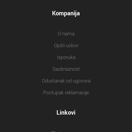
Kompanija
O nama
Opšti uslovi
Isporuka
Saobraznost
Odustanak od ugovora
Postupak reklamacije
Linkovi