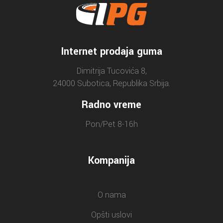
Internet prodaja guma
Dimitrija Tucovića 8,
24000 Subotica, Republika Srbija.
Radno vreme
Pon/Pet 8-16h
Kompanija
O nama
Opšti uslovi