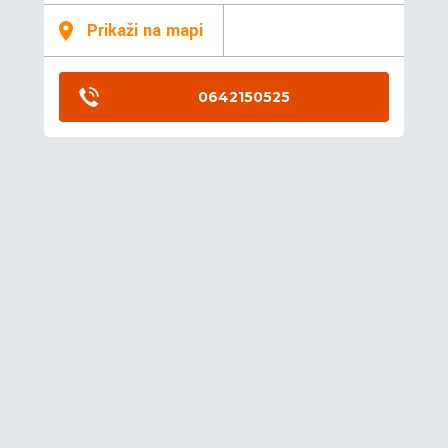
Prikaži na mapi
0642150525