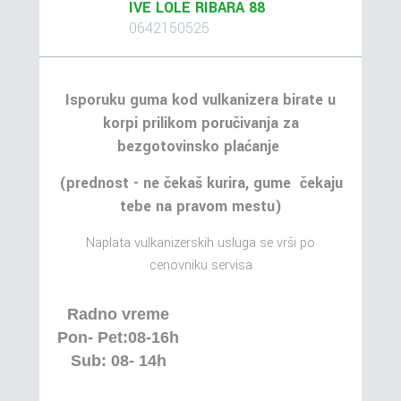
IVE LOLE RIBARA 88
0642150525
Isporuku guma kod vulkanizera birate u
korpi prilikom poručivanja za
bezgotovinsko plaćanje
(prednost - ne čekaš kurira, gume čekaju
tebe na pravom mestu)
Naplata vulkanizerskih usluga se vrši po
cenovniku servisa
Radno vreme
Pon- Pet:08-16h
Sub: 08- 14h