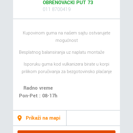
OBRENOVAČKI PUT 73
011 8700419
Kupovinom guma na našem sajtu ostvarujete
mogućnost
Besplatnog balansiranja uz naplatu montaže
Isporuku guma kod vulkanizera birate u korpi
prilikom poručivanja za bezgotovinsko plaćanje
Radno vreme
Pon-Pet : 08-17h
Prikaži na mapi