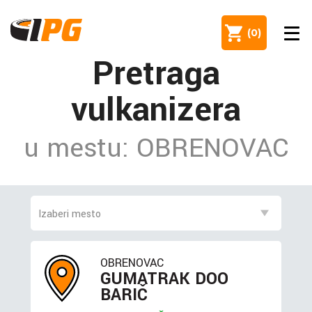
(
0
)
Pretraga
vulkanizera
u mestu: OBRENOVAC
OBRENOVAC
GUMATRAK DOO
BARIČ