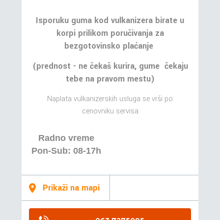
Isporuku guma kod vulkanizera birate u
korpi prilikom poručivanja za
bezgotovinsko plaćanje
(prednost - ne čekaš kurira, gume čekaju
tebe na pravom mestu)
Naplata vulkanizerskih usluga se vrši po
cenovniku servisa
Radno vreme
Pon-Sub: 08-17h
Prikaži na mapi