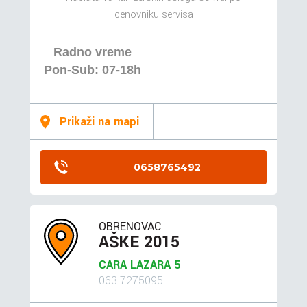
cenovniku servisa
Radno vreme
Pon-Sub: 07-18h
Prikaži na mapi
0658765492
OBRENOVAC
AŠKE 2015
CARA LAZARA 5
063 7275095