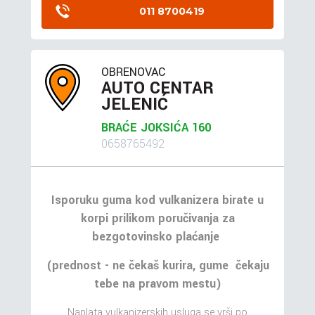
011 8700419
OBRENOVAC
AUTO CENTAR
JELENIĆ
BRAĆE JOKSIĆA 160
0658765492
Isporuku guma kod vulkanizera birate u
korpi prilikom poručivanja za
bezgotovinsko plaćanje
(prednost - ne čekaš kurira, gume čekaju
tebe na pravom mestu)
Naplata vulkanizerskih usluga se vrši po