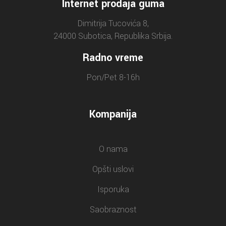
Internet prodaja guma
Dimitrija Tucovića 8,
24000 Subotica, Republika Srbija.
Radno vreme
Pon/Pet 8-16h
Kompanija
O nama
Opšti uslovi
Isporuka
Saobraznost