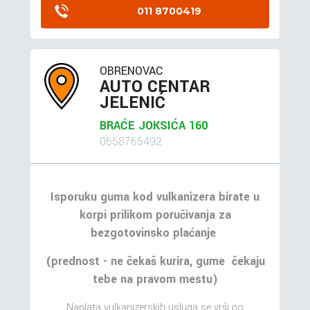
011 8700419
OBRENOVAC
AUTO CENTAR
JELENIĆ
BRAĆE JOKSIĆA 160
0658765492
Isporuku guma kod vulkanizera birate u
korpi prilikom poručivanja za
bezgotovinsko plaćanje
(prednost - ne čekaš kurira, gume čekaju
tebe na pravom mestu)
Naplata vulkanizerskih usluga se vrši po