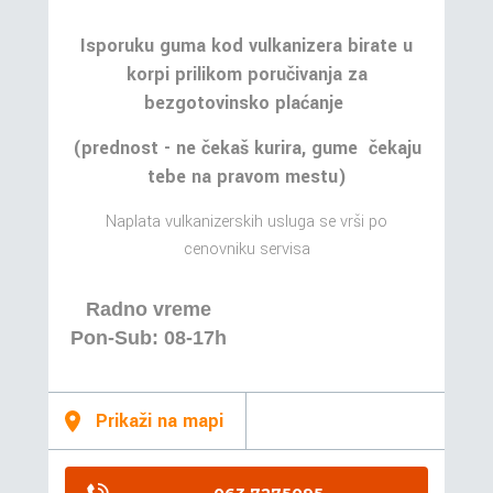
Isporuku guma kod vulkanizera birate u
korpi prilikom poručivanja za
bezgotovinsko plaćanje
(prednost - ne čekaš kurira, gume čekaju
tebe na pravom mestu)
Naplata vulkanizerskih usluga se vrši po
cenovniku servisa
Radno vreme
Pon-Sub: 08-17h
Prikaži na mapi