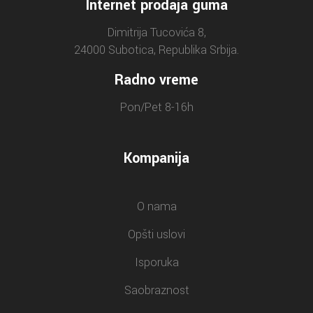
Internet prodaja guma
Dimitrija Tucovića 8,
24000 Subotica, Republika Srbija.
Radno vreme
Pon/Pet 8-16h
Kompanija
O nama
Opšti uslovi
Isporuka
Saobraznost