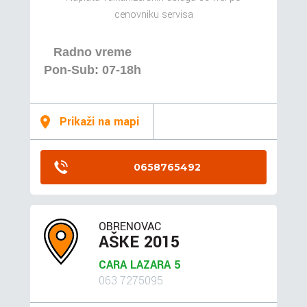
cenovniku servisa
Radno vreme
Pon-Sub: 07-18h
Prikaži na mapi
0658765492
OBRENOVAC
AŠKE 2015
CARA LAZARA 5
063 7275095