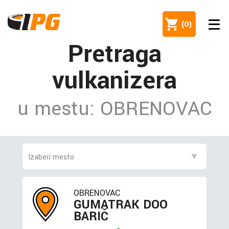
(
0
)
Pretraga
vulkanizera
u mestu: OBRENOVAC
OBRENOVAC
GUMATRAK DOO
BARIČ