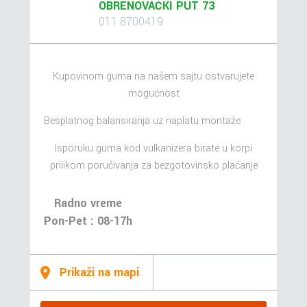
OBRENOVAČKI PUT 73
011 8700419
Kupovinom guma na našem sajtu ostvarujete
mogućnost
Besplatnog balansiranja uz naplatu montaže
Isporuku guma kod vulkanizera birate u korpi
prilikom poručivanja za bezgotovinsko plaćanje
Radno vreme
Pon-Pet : 08-17h
Prikaži na mapi