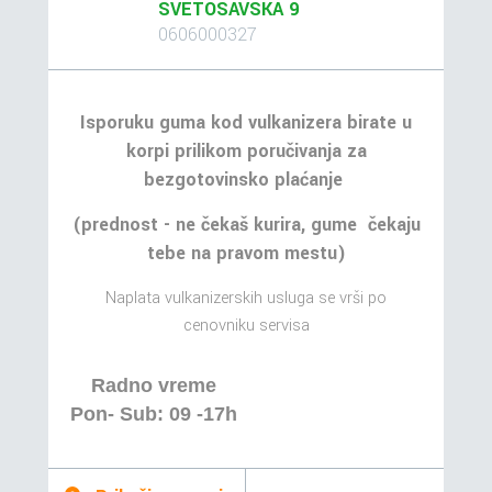
SVETOSAVSKA 9
0606000327
Isporuku guma kod vulkanizera birate u
korpi prilikom poručivanja za
bezgotovinsko plaćanje
(prednost - ne čekaš kurira, gume čekaju
tebe na pravom mestu)
Naplata vulkanizerskih usluga se vrši po
cenovniku servisa
Radno vreme
Pon- Sub: 09 -17h