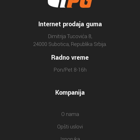
Internet prodaja guma
Dimitrija Tucovića 8,
24000 Subotica, Republika Srbija.
Radno vreme
Pon/Pet 8-16h
Kompanija
O nama
Opšti uslovi
Isporuka