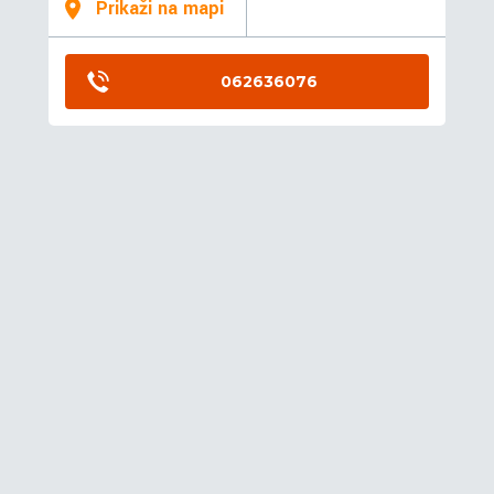
Prikaži na mapi
062636076