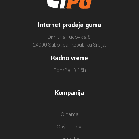
Internet prodaja guma
Dimitrija Tucovića 8,
24000 Subotica, Republika Srbija.
Radno vreme
Pon/Pet 8-16h
Kompanija
O nama
Opšti uslovi