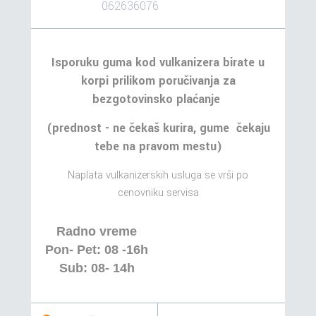
062636076
Isporuku guma kod vulkanizera birate u
korpi prilikom poručivanja za
bezgotovinsko plaćanje
(prednost - ne čekaš kurira, gume čekaju
tebe na pravom mestu)
Naplata vulkanizerskih usluga se vrši po
cenovniku servisa
Radno vreme
Pon- Pet: 08 -16h
Sub: 08- 14h