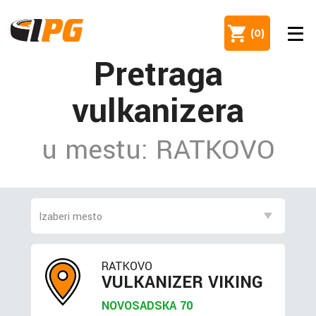
(
0
)
Pretraga
vulkanizera
u mestu: RATKOVO
RATKOVO
VULKANIZER VIKING
NOVOSADSKA 70