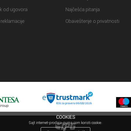
k od ugovora
Najčešća pitanja
reklamacije
Obaveštenje o privatnosti
COOKIES
Sajt internet-prodaja-guma.com koristi cookie.