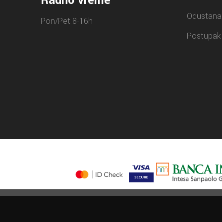
Radno vreme
Odustana
Pon/Pet 8-16h
Postupak 