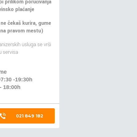
pi prilikom poručivanja
insko plaćanje
 ne čekaš kurira, gume
 na pravom mestu)
nizerskih usluga se vrši
 servisa
eme
07:30 -19:30h
- 18:00h
021 849 182