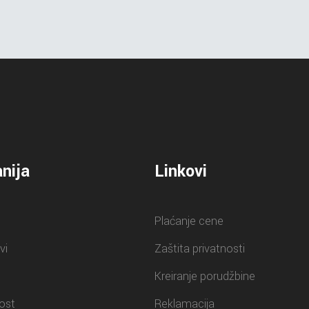
nija
Linkovi
Plaćanje cene
vi
Zaštita privatnosti
Kreiranje porudžbine
ost
Reklamacija