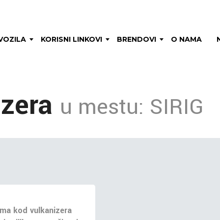
VOZILA
KORISNI LINKOVI
BRENDOVI
O NAMA
izera
u mestu: SIRIG
ma kod vulkanizera