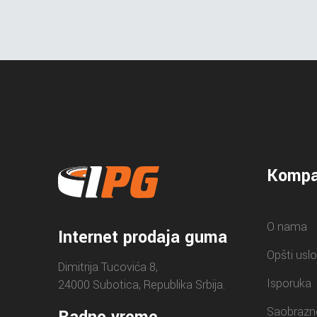
Kompa
O nama
Internet prodaja guma
Opšti uslo
Dimitrija Tucovića 8,
Isporuka
24000 Subotica, Republika Srbija.
Saobrazn