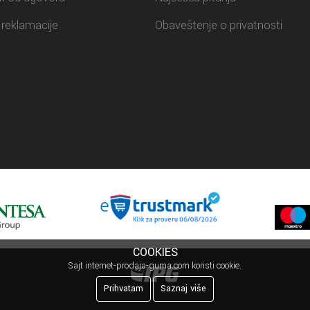
reklamacije
Obaveštenje o privatnosti
COOKIES
Sajt internet-prodaja-guma.com koristi cookie.
Prihvatam
Saznaj više