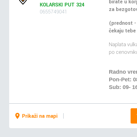
birate u kor
KOLARSKI PUT 324
za bezgotov
0655749041
(prednost -
čekaju tebe
Naplata vulka
po cenovniku
Radno vr
Pon-Pet: 0
Sub: 09- 1
Prikaži na mapi