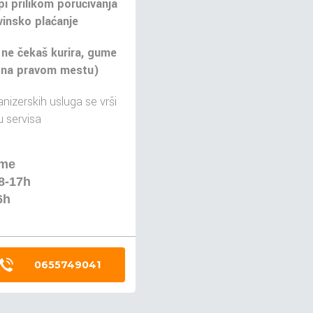
pi prilikom poručivanja
insko plaćanje
 ne čekaš kurira, gume
 na pravom mestu)
nizerskih usluga se vrši
 servisa
eme
8-17h
6h
0655749041