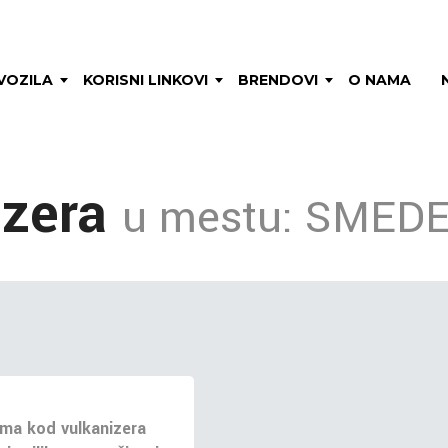
VOZILA
KORISNI LINKOVI
BRENDOVI
O NAMA
izera
u mestu: SMED
ma kod vulkanizera