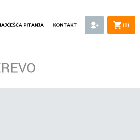
NAJČEŠĆA PITANJA
KONTAKT
(
0
)
EREVO