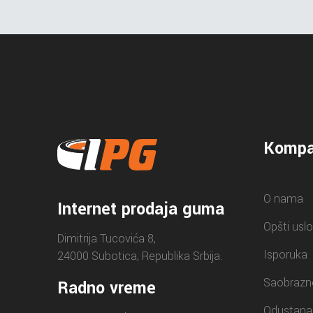
Kompa
O nama
Internet prodaja guma
Opšti uslo
Dimitrija Tucovića 8,
Isporuka
24000 Subotica, Republika Srbija.
Saobrazn
Radno vreme
Odustana