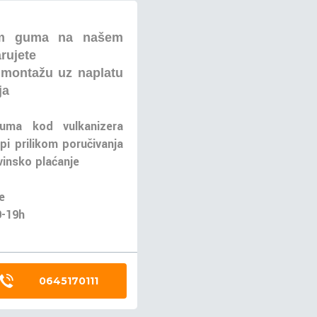
om guma na našem
arujete
 montažu uz naplatu
ja
uma kod vulkanizera
pi prilikom poručivanja
insko plaćanje
e
9-19h
0645170111