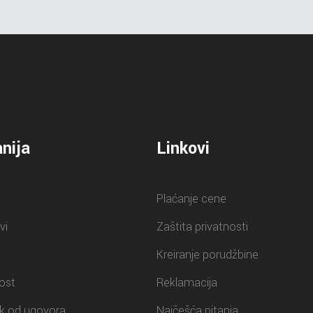
nija
Linkovi
Plaćanje cene
vi
Zaštita privatnosti
Kreiranje porudžbine
ost
Reklamacija
k od ugovora
Najčešća pitanja