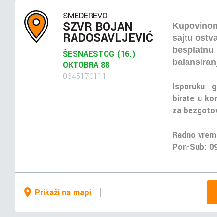
SMEDEREVO
SZVR BOJAN
Kupovin
RADOSAVLJEVIĆ
sajtu ostv
besplatnu
ŠESNAESTOG (16.)
balansiran
OKTOBRA 88
0645170111
Isporuku g
birate u kor
za bezgotov
Radno vrem
Pon-Sub: 0
Prikaži na mapi