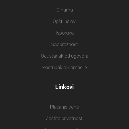
O nama
Opšti uslovi
Isporuka
Saobraznost
Odustanak od ugovora
Postupak reklamacije
Linkovi
Plaćanje cene
Zaštita privatnosti