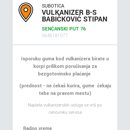
SUBOTICA
VULKANIZER B-S
BABIČKOVIĆ STIPAN
SENĆANSKI PUT 76
0646181077
Isporuku guma kod vulkanizera birate u
korpi prilikom poručivanja za
bezgotovinsko plaćanje
(prednost - ne čekaš kurira, gume čekaju
tebe na pravom mestu)
Naplata vulkanizerskih usluga se vrši po
cenovniku servisa
Radno vreme