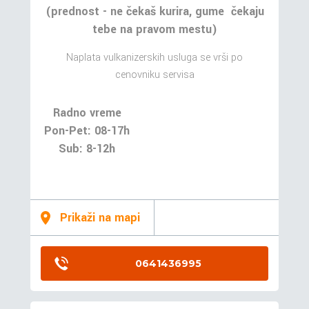
(prednost - ne čekaš kurira, gume čekaju
tebe na pravom mestu)
Naplata vulkanizerskih usluga se vrši po
cenovniku servisa
Radno vreme
Pon-Pet: 08-17h
Sub: 8-12h
Prikaži na mapi
0641436995