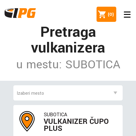
(
0
)
Pretraga
vulkanizera
u mestu: SUBOTICA
SUBOTICA
VULKANIZER ČUPO
PLUS