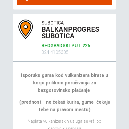
SUBOTICA
BALKANPROGRES
SUBOTICA
BEOGRADSKI PUT 225
024 4105685
Isporuku guma kod vulkanizera birate u
korpi prilikom poručivanja za
bezgotovinsko plaćanje
(prednost - ne čekaš kurira, gume čekaju
tebe na pravom mestu)
Naplata vulkanizerskih usluga se vrši po
cenovniku servisa