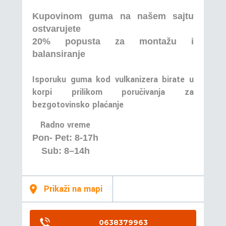
Kupovinom guma na našem sajtu
ostvarujete
20% popusta za montažu i
balansiranje
Isporuku guma kod vulkanizera birate u
korpi prilikom poručivanja za
bezgotovinsko plaćanje
Radno vreme
Pon- Pet: 8-17h
Sub: 8–14h
Prikaži na mapi
0638379963