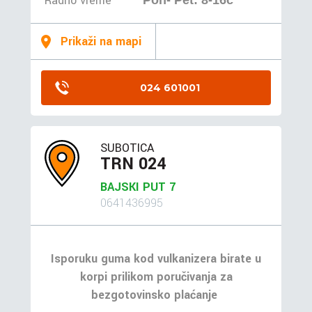
Radno vreme
Pon- Pet: 8-16č
Prikaži na mapi
024 601001
SUBOTICA
TRN 024
BAJSKI PUT 7
0641436995
Isporuku guma kod vulkanizera birate u
korpi prilikom poručivanja za
bezgotovinsko plaćanje