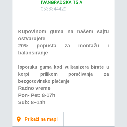
IVANGRADSKA 15 A
0638344429
Kupovinom guma na našem sajtu
ostvarujete
20% popusta za montažu i
balansiranje
Isporuku guma kod vulkanizera birate u
korpi prilikom poručivanja za
bezgotovinsko plaćanje
Radno vreme
Pon- Pet: 8-17h
Sub: 8–14h
Prikaži na mapi