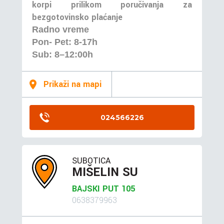
korpi prilikom poručivanja za
bezgotovinsko plaćanje
Radno vreme
Pon- Pet: 8-17h
Sub: 8–12:00h
Prikaži na mapi
024566226
SUBOTICA
MIŠELIN SU
BAJSKI PUT 105
0638379963