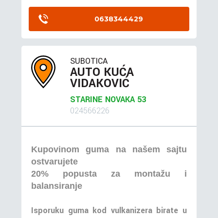
0638344429
SUBOTICA
AUTO KUĆA
VIDAKOVIĆ
STARINE NOVAKA 53
024566226
Kupovinom guma na našem sajtu
ostvarujete
20% popusta za montažu i
balansiranje
Isporuku guma kod vulkanizera birate u