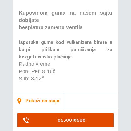
Kupovinom guma na našem sajtu
dobijate
besplatnu zamenu ventila
Isporuku guma kod vulkanizera birate u
korpi prilikom poručivanja za
bezgotovinsko plaćanje
Radno vreme
Pon- Pet: 8-16č
Sub: 8-12č
Prikaži na mapi
0638810680