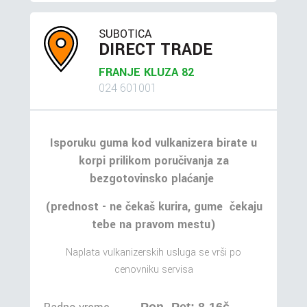
SUBOTICA
DIRECT TRADE
FRANJE KLUZA 82
024 601001
Isporuku guma kod vulkanizera birate u
korpi prilikom poručivanja za
bezgotovinsko plaćanje
(prednost - ne čekaš kurira, gume čekaju
tebe na pravom mestu)
Naplata vulkanizerskih usluga se vrši po
cenovniku servisa