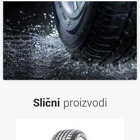
Slični
proizvodi