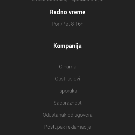
Radno vreme
Pon/Pet 8-16h
Kompanija
O nama
Opšti uslovi
Isporuka
Saobraznost
Odustanak od ugovora
Postupak reklamacije