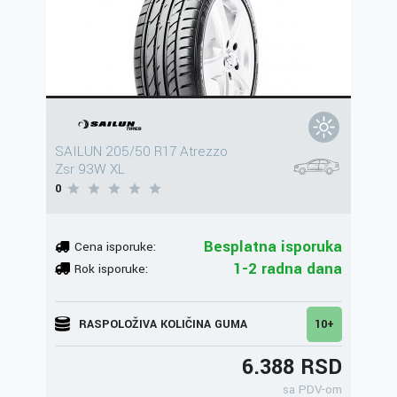
SAILUN 205/50 R17 Atrezzo
Zsr 93W XL
0
Besplatna isporuka
Cena isporuke:
1-2 radna dana
Rok isporuke:
RASPOLOŽIVA KOLIČINA GUMA
10+
6.388 RSD
sa PDV-om