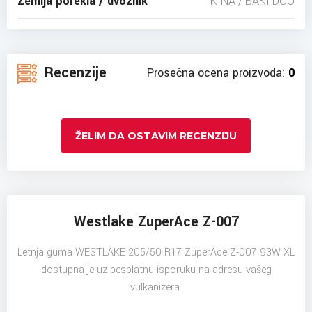
Zemlja porekla / uvoznik
KINA / BAKI DOO
Recenzije
Prosečna ocena proizvoda:
0
ŽELIM DA OSTAVIM RECENZIJU
Westlake ZuperAce Z-007
Letnja guma WESTLAKE 205/50 R17 ZuperAce Z-007 93W XL
dostupna je uz besplatnu isporuku na adresu vašeg
vulkanizera.