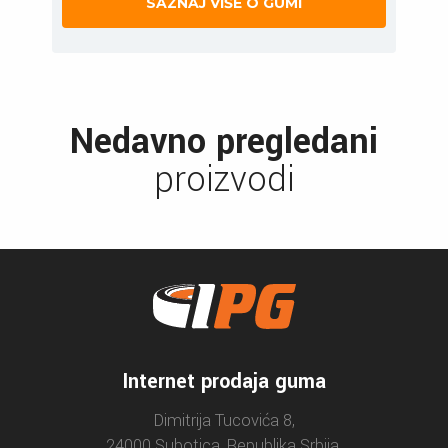
SAZNAJ VIŠE O GUMI
Nedavno pregledani
proizvodi
Internet prodaja guma
Dimitrija Tucovića 8,
24000 Subotica, Republika Srbija.