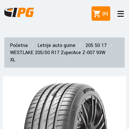
(
0
)
Početna
Letnje auto gume
205 50 17
WESTLAKE 205/50 R17 ZuperAce Z-007 93W
XL