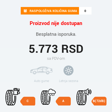
RASPOLOŽIVA KOLIČINA GUMA
0
Proizvod nije dostupan
Besplatna isporuka.
5.773 RSD
sa PDV-om
Auto gume
Letnja sezona
C
A
B(72dB)