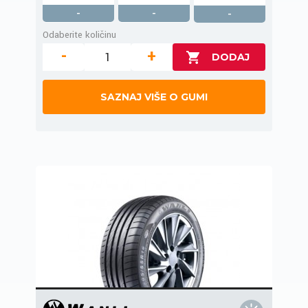
-
-
-
Odaberite količinu
-
+
SAZNAJ VIŠE O GUMI