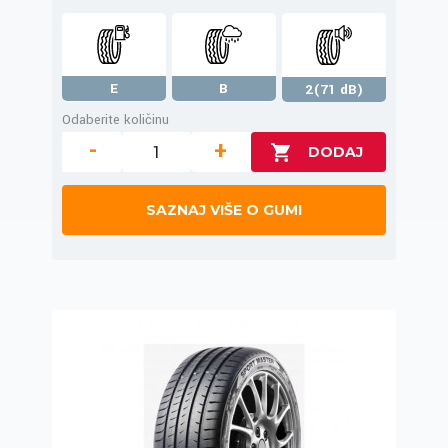
E
B
2(71 dB)
Odaberite količinu
-
+
SAZNAJ VIŠE O GUMI