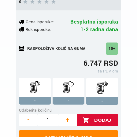
0
Besplatna isporuka
Cena isporuke:
1-2 radna dana
Rok isporuke:
RASPOLOŽIVA KOLIČINA GUMA
10+
6.747 RSD
sa PDV-om
-
-
-
Odaberite količinu
-
+