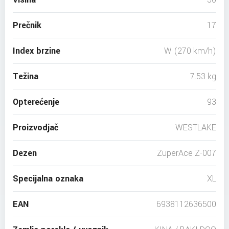
Prečnik
17
Index brzine
W (270 km/h)
Težina
7.53 kg
Opterećenje
93
Proizvodjač
WESTLAKE
Dezen
ZuperAce Z-007
Specijalna oznaka
XL
EAN
6938112636500