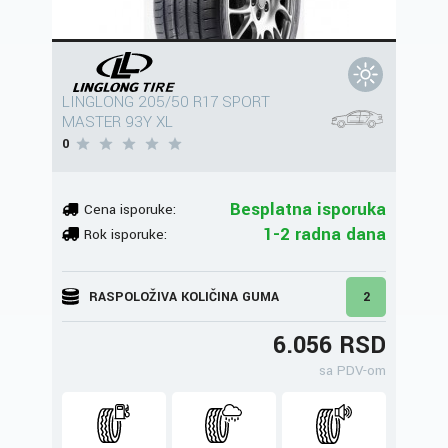
LINGLONG 205/50 R17 SPORT
MASTER 93Y XL
0
Besplatna isporuka
Cena isporuke:
1-2 radna dana
Rok isporuke:
RASPOLOŽIVA KOLIČINA GUMA
2
6.056 RSD
sa PDV-om