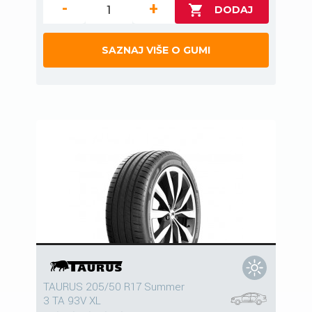
-
+
SAZNAJ VIŠE O GUMI
TAURUS 205/50 R17 Summer
3 TA 93V XL