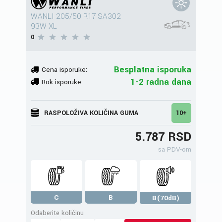
WANLI 205/50 R17 SA302
93W XL
0
Besplatna isporuka
Cena isporuke:
1-2 radna dana
Rok isporuke:
RASPOLOŽIVA KOLIČINA GUMA
10+
5.787 RSD
sa PDV-om
C
B
B(70dB)
Odaberite količinu