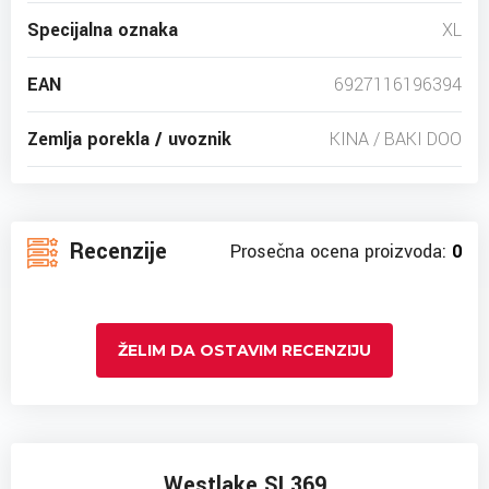
Specijalna oznaka
XL
EAN
6927116196394
Zemlja porekla / uvoznik
KINA / BAKI DOO
Recenzije
Prosečna ocena proizvoda:
0
ŽELIM DA OSTAVIM RECENZIJU
Westlake SL369