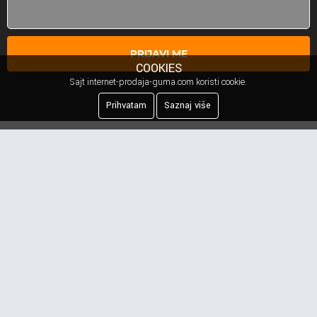
PRIJAVI ME
COOKIES
Sajt internet-prodaja-guma.com koristi cookie.
Prihvatam
Saznaj više