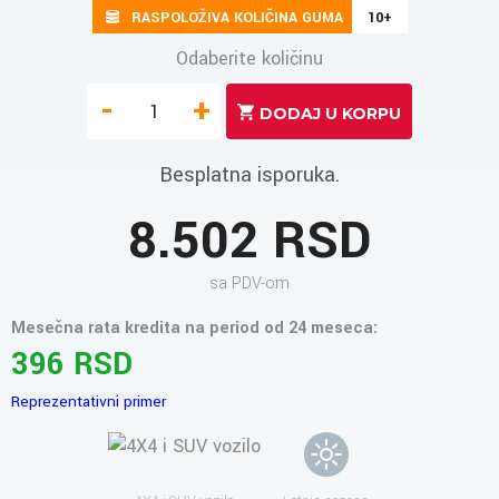
RASPOLOŽIVA KOLIČINA GUMA
10+
Odaberite količinu
-
+
Besplatna isporuka.
8.502 RSD
sa PDV-om
Mesečna rata kredita na period od 24 meseca:
396 RSD
Reprezentativni primer