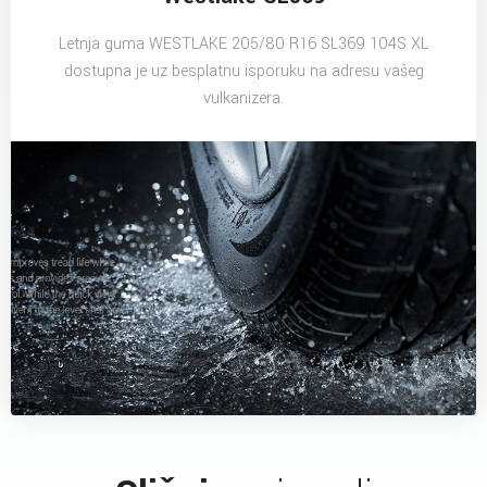
Letnja guma WESTLAKE 205/80 R16 SL369 104S XL
dostupna je uz besplatnu isporuku na adresu vašeg
vulkanizera.