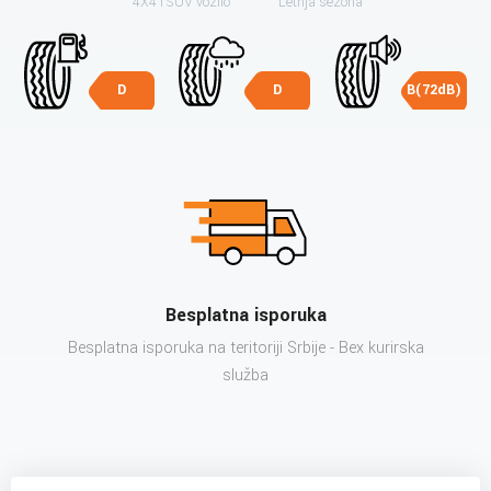
4X4 i SUV vozilo
Letnja sezona
D
D
B(72dB)
Besplatna isporuka
Besplatna isporuka na teritoriji Srbije - Bex kurirska
služba