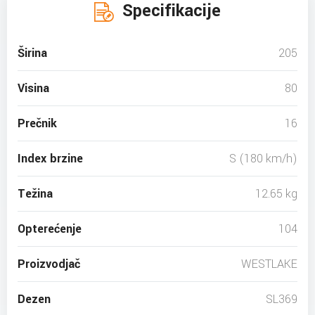
Specifikacije
Širina
205
Visina
80
Prečnik
16
Index brzine
S (180 km/h)
Težina
12.65 kg
Opterećenje
104
Proizvodjač
WESTLAKE
Dezen
SL369