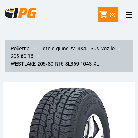
(
0
)
Početna
Letnje gume za 4X4 i SUV vozilo
205 80 16
WESTLAKE 205/80 R16 SL369 104S XL