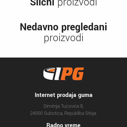
Slični
proizvodi
Nedavno pregledani
proizvodi
Internet prodaja guma
Dimitrija Tucovića 8,
24000 Subotica, Republika Srbija.
Radno vreme