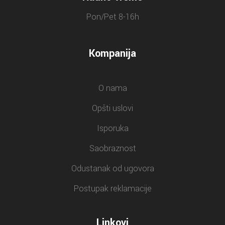
Pon/Pet 8-16h
Kompanija
O nama
Opšti uslovi
Isporuka
Saobraznost
Odustanak od ugovora
Postupak reklamacije
Linkovi