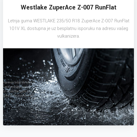
Westlake ZuperAce Z-007 RunFlat
Letnja guma WESTLAKE 235/50 R18 ZuperAce Z-007 RunFlat
101V XL dostupna je uz besplatnu isporuku na adresu vašeg
vulkanizera.