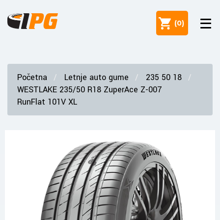
(
0
)
Početna
Letnje auto gume
235 50 18
WESTLAKE 235/50 R18 ZuperAce Z-007
RunFlat 101V XL