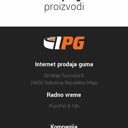
proizvodi
Internet prodaja guma
Dimitrija Tucovića 8,
24000 Subotica, Republika Srbija.
Radno vreme
Pon/Pet 8-16h
Kompanija