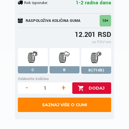
1-2 radna dana
Rok isporuke:
RASPOLOŽIVA KOLIČINA GUMA
10+
12.201 RSD
sa PDV-om
C
B
B(71dB)
Odaberite količinu
-
+
SAZNAJ VIŠE O GUMI