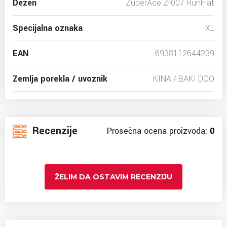
Dezen
ZuperAce Z-007 RunFlat
Specijalna oznaka
XL
EAN
6938112644239
Zemlja porekla / uvoznik
KINA / BAKI DOO
Recenzije
Prosečna ocena proizvoda:
0
ŽELIM DA OSTAVIM RECENZIJU