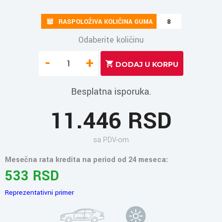
RASPOLOŽIVA KOLIČINA GUMA
8
Odaberite količinu
-
+
Besplatna isporuka.
11.446 RSD
sa PDV-om
Mesečna rata kredita na period od 24 meseca:
533 RSD
Reprezentativni primer