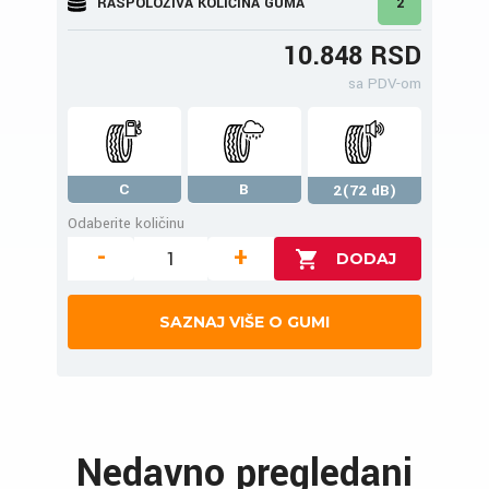
RASPOLOŽIVA KOLIČINA GUMA
2
10.848 RSD
sa PDV-om
C
B
2(72 dB)
Odaberite količinu
-
+
SAZNAJ VIŠE O GUMI
Nedavno pregledani