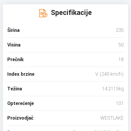
Specifikacije
Širina
235
Visina
50
Prečnik
18
Index brzine
V (240 km/h)
Težina
14.2115kg
Opterećenje
101
Proizvodjač
WESTLAKE