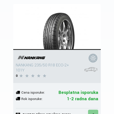
NANKANG 235/50 R18 ECO-2+
101Y
0
Besplatna isporuka
Cena isporuke:
1-2 radna dana
Rok isporuke: