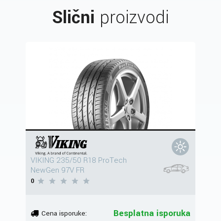
Slični
proizvodi
VIKING 235/50 R18 ProTech
NewGen 97V FR
0
Besplatna isporuka
Cena isporuke: