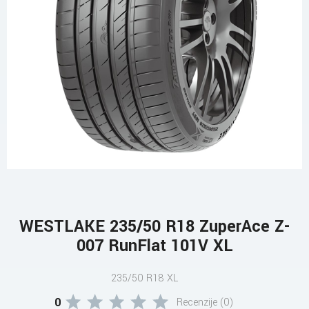
WESTLAKE 235/50 R18 ZuperAce Z-
007 RunFlat 101V XL
235/50 R18 XL
0
Recenzije (0)