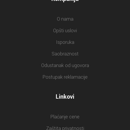
O nama
Opšti uslovi
Isporuka
Saobraznost
Odustanak od ugovora
Postupak reklamacije
Linkovi
Plaćanje cene
Zaštita privatnosti