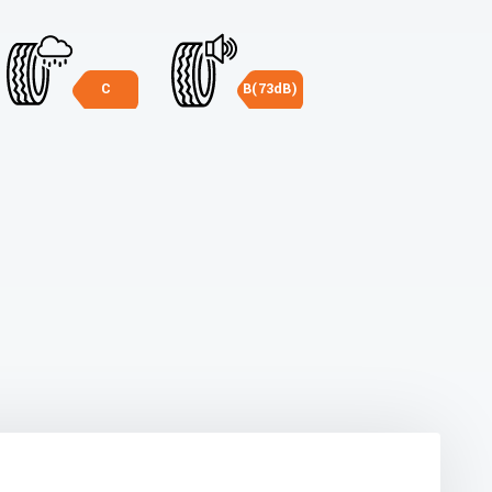
C
B(73dB)