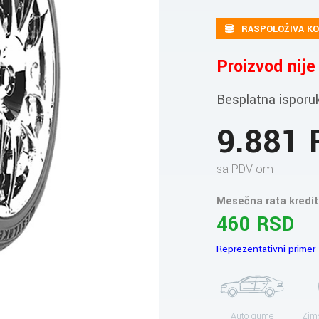
RASPOLOŽIVA KO
Proizvod nij
Besplatna isporu
9.881
sa PDV-om
Mesečna rata kredit
460 RSD
Reprezentativni primer
Auto gume
Zim