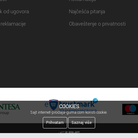
k od ugovora
Najčešća pitanja
reklamacije
Obaveštenje o privatnosti
COOKIES
Sajt internet-prodaja-guma.com koristi cookie.
Prihvatam
Saznaj više