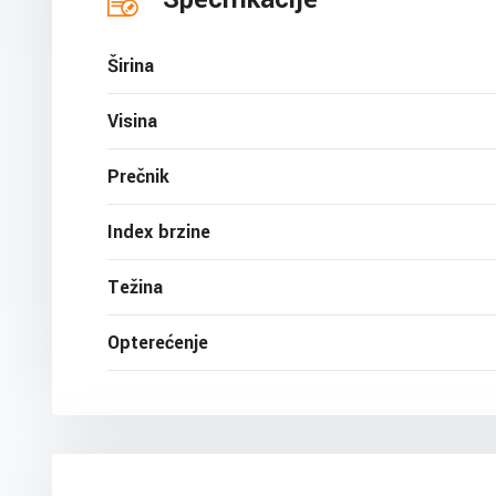
Širina
Visina
Prečnik
Index brzine
Težina
Opterećenje