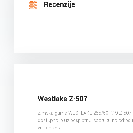
Recenzije
Westlake Z-507
Zimska guma WESTLAKE 255/50 R19 Z-507 
dostupna je uz besplatnu isporuku na adres
vulkanizera.