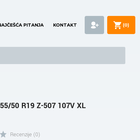
NAJČEŠĆA PITANJA
KONTAKT
(
0
)
5/50 R19 Z-507 107V XL
Recenzije (0)