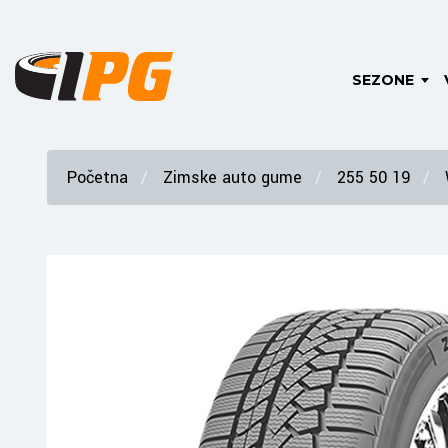
SEZONE
Početna
Zimske auto gume
255 50 19