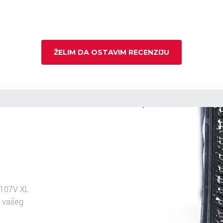
ŽELIM DA OSTAVIM RECENZIJU
107V XL
u vašeg