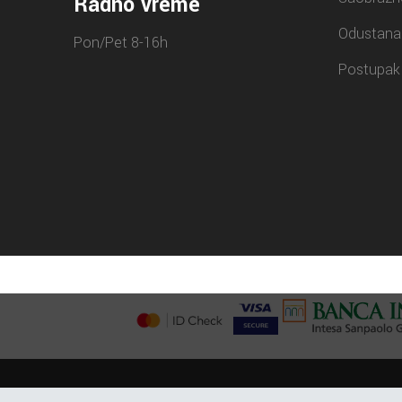
Radno vreme
Odustana
Pon/Pet 8-16h
Postupak 