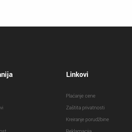
nija
Linkovi
Plaćanje cene
vi
Zaštita privatnosti
Kreiranje porudžbine
ost
Reklamacija