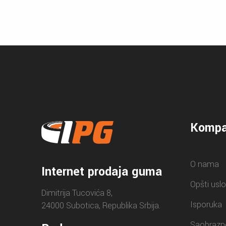
Kompa
O nama
Internet prodaja guma
Opšti uslo
Dimitrija Tucovića 8,
Isporuka
24000 Subotica, Republika Srbija.
Saobrazn