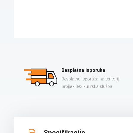
Besplatna isporuka
Besplatna isporuka na teritoriji
Srbije - Bex kurirska služba
Specifikacije