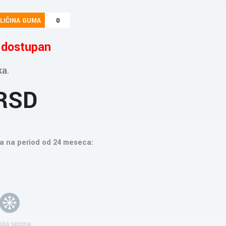
LIČINA GUMA
0
e dostupan
ka.
 RSD
a na period od 24 meseca:
ska sezona