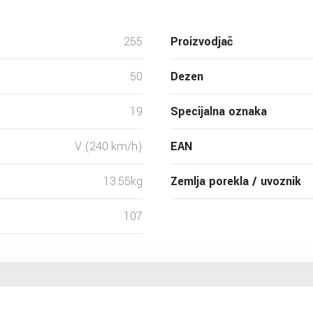
255
Proizvodjač
50
Dezen
19
Specijalna oznaka
V (240 km/h)
EAN
13.55kg
Zemlja porekla / uvoznik
107