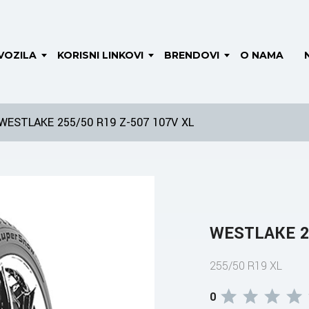
VOZILA
KORISNI LINKOVI
BRENDOVI
O NAMA
WESTLAKE 255/50 R19 Z-507 107V XL
WESTLAKE 25
255/50 R19 XL
0