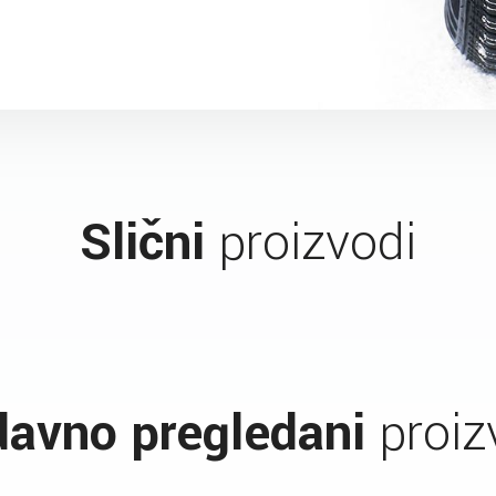
Slični
proizvodi
avno pregledani
proiz