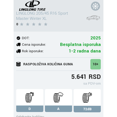
LINGLONG 205/45 R16 Sport
Master Winter XL
0
2025
DOT:
Besplatna isporuka
Cena isporuke:
1-2 radna dana
Rok isporuke:
RASPOLOŽIVA KOLIČINA GUMA
10+
5.641 RSD
sa PDV-om
D
A
72dB
Odaberite količinu