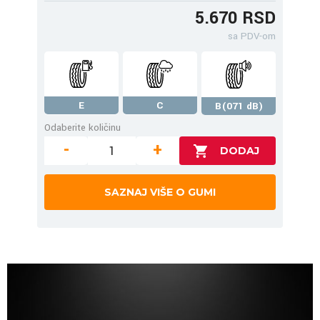
5.670 RSD
sa PDV-om
E
C
B(071 dB)
Odaberite količinu
-
+
SAZNAJ VIŠE O GUMI