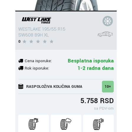
WESTLAKE 195/55 R15
SW608 89H XL
0
Besplatna isporuka
Cena isporuke:
1-2 radna dana
Rok isporuke:
RASPOLOŽIVA KOLIČINA GUMA
10+
5.758 RSD
sa PDV-om