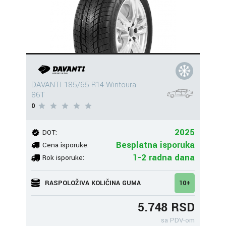
DAVANTI 185/65 R14 Wintoura
86T
0
2025
DOT:
Besplatna isporuka
Cena isporuke:
1-2 radna dana
Rok isporuke:
RASPOLOŽIVA KOLIČINA GUMA
10+
5.748 RSD
sa PDV-om