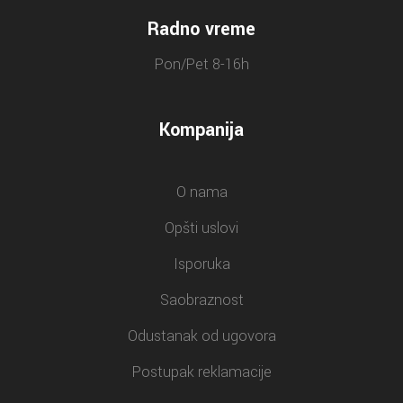
Radno vreme
Pon/Pet 8-16h
Kompanija
O nama
Opšti uslovi
Isporuka
Saobraznost
Odustanak od ugovora
Postupak reklamacije