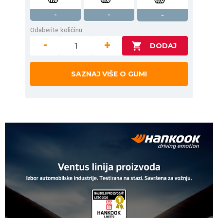
-
-
-
Odaberite količinu
-
+
SAZNAJ VIŠE O GUMI