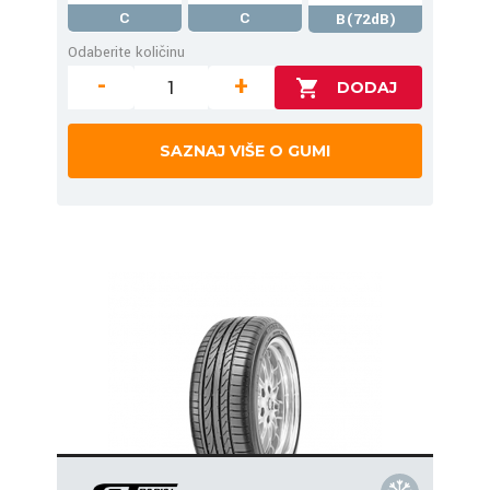
C
C
B(72dB)
Odaberite količinu
-
+
SAZNAJ VIŠE O GUMI