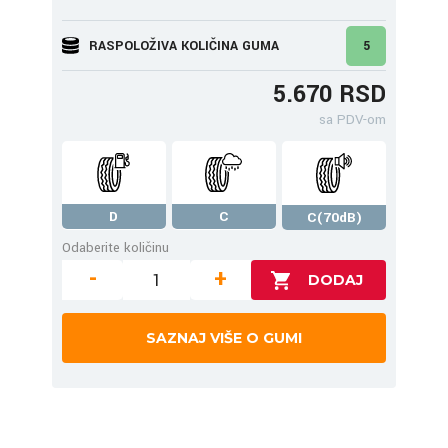
RASPOLOŽIVA KOLIČINA GUMA
5
5.670 RSD
sa PDV-om
D
C
C(70dB)
Odaberite količinu
-
+
SAZNAJ VIŠE O GUMI