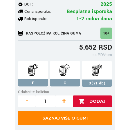
2025
DOT:
Besplatna isporuka
Cena isporuke:
1-2 radna dana
Rok isporuke:
RASPOLOŽIVA KOLIČINA GUMA
10+
5.652 RSD
sa PDV-om
F
C
3(71 db)
Odaberite količinu
-
+
SAZNAJ VIŠE O GUMI