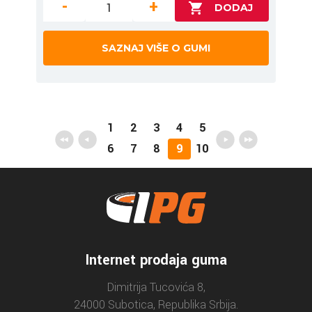
-
+
SAZNAJ VIŠE O GUMI
1
2
3
4
5
6
7
8
9
10
Internet prodaja guma
Dimitrija Tucovića 8,
24000 Subotica, Republika Srbija.