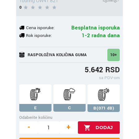
Touring OW41 82T
0
Besplatna isporuka
Cena isporuke:
1-2 radna dana
Rok isporuke:
RASPOLOŽIVA KOLIČINA GUMA
10+
5.642 RSD
sa PDV-om
E
C
B(071 dB)
Odaberite količinu
-
+