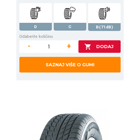
D
C
B(71dB)
Odaberite količinu
-
+
SAZNAJ VIŠE O GUMI