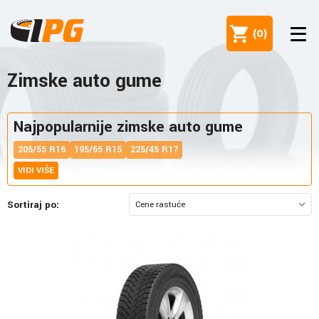
(
0
)
Zimske auto gume
Najpopularnije zimske auto gume
205/55 R16
195/65 R15
225/45 R17
VIDI VIŠE
Sortiraj po: