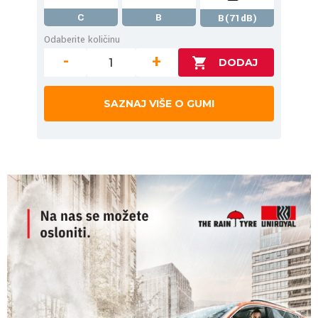
C
B
B(71dB)
Odaberite količinu
-
+
SAZNAJ VIŠE O GUMI