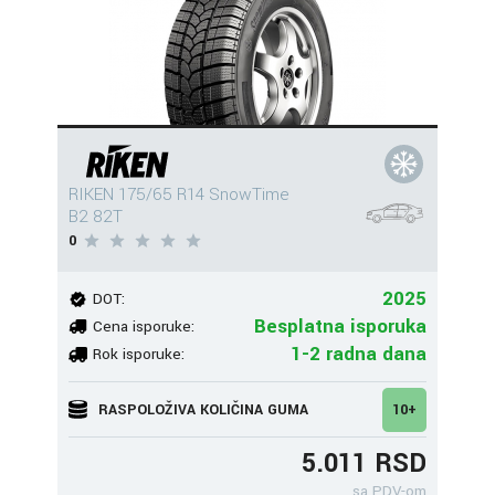
RIKEN 175/65 R14 SnowTime
B2 82T
0
2025
DOT:
Besplatna isporuka
Cena isporuke:
1-2 radna dana
Rok isporuke:
RASPOLOŽIVA KOLIČINA GUMA
10+
5.011 RSD
sa PDV-om