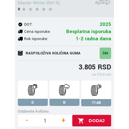
Master Winter 86H XL
0
2025
DOT:
Besplatna isporuka
Cena isporuke:
1-2 radna dana
Rok isporuke:
RASPOLOŽIVA KOLIČINA GUMA
10+
3.805 RSD
sa PDV-om
D
B
71dB
Odaberite količinu
-
+