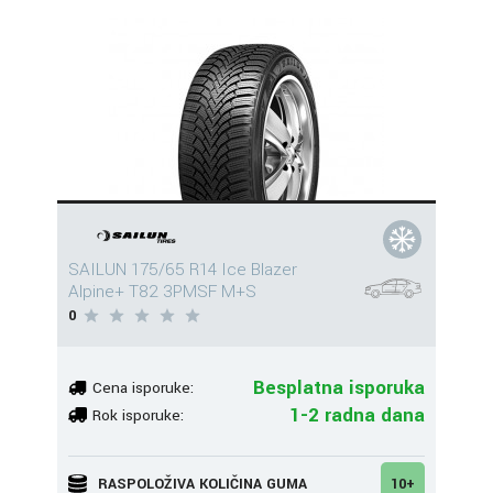
SAILUN 175/65 R14 Ice Blazer
Alpine+ T82 3PMSF M+S
0
Besplatna isporuka
Cena isporuke:
1-2 radna dana
Rok isporuke:
RASPOLOŽIVA KOLIČINA GUMA
10+