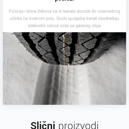
Pozicija i širina žlebova sa tri kanala dovode do izvanrednog
učinka na mokrom putu. Široki spoljašnji kanali obezbeđuju
adekvatni odvod vode sa gazećeg sloja.
Slični
proizvodi