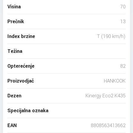
Visina
70
Prečnik
13
Index brzine
T (190 km/h)
Težina
Opterećenje
82
Proizvodjač
HANKOOK
Dezen
Kinergy Eco2 K435
Specijalna oznaka
EAN
8808563413662