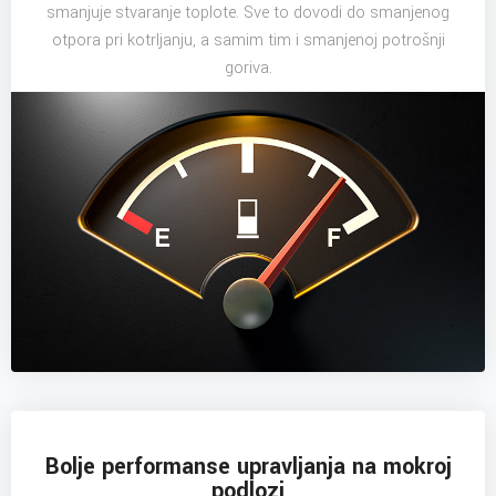
smanjuje stvaranje toplote. Sve to dovodi do smanjenog
otpora pri kotrljanju, a samim tim i smanjenoj potrošnji
goriva.
Bolje performanse upravljanja na mokroj
podlozi