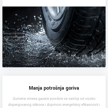
Manja potrošnja goriva
Gumena smesa gazeće površine se sastoji od visoko
dispergovanog silikona i doprinosi energetskoj efikasnosti i