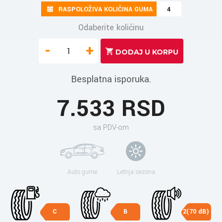
RASPOLOŽIVA KOLIČINA GUMA
4
Odaberite količinu
-
+
Besplatna isporuka.
7.533 RSD
sa PDV-om
Auto gume
Letnja sezona
C
B
2(70 dB)