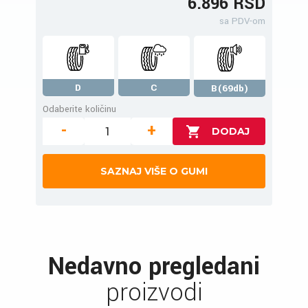
6.896 RSD
sa PDV-om
D
C
B(69db)
Odaberite količinu
-
+
SAZNAJ VIŠE O GUMI
Nedavno pregledani
proizvodi