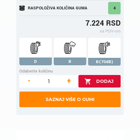
RASPOLOŽIVA KOLIČINA GUMA
4
7.224 RSD
sa PDV-om
D
B
B(70dB)
Odaberite količinu
-
+
SAZNAJ VIŠE O GUMI