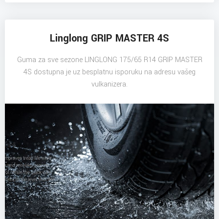
Linglong GRIP MASTER 4S
Guma za sve sezone LINGLONG 175/65 R14 GRIP MASTER
4S dostupna je uz besplatnu isporuku na adresu vašeg
vulkanizera.