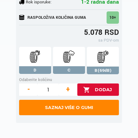
1-2 radna dana
Rok isporuke:
RASPOLOŽIVA KOLIČINA GUMA
10+
5.078 RSD
sa PDV-om
D
C
B(69dB)
Odaberite količinu
-
+
SAZNAJ VIŠE O GUMI