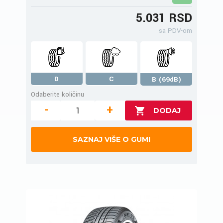
5.031 RSD
sa PDV-om
D
C
B (69dB)
Odaberite količinu
-
+
SAZNAJ VIŠE O GUMI