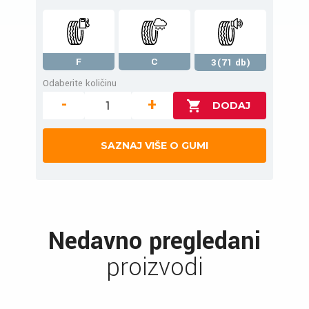
F
C
3(71 db)
Odaberite količinu
-
+
SAZNAJ VIŠE O GUMI
Nedavno pregledani
proizvodi