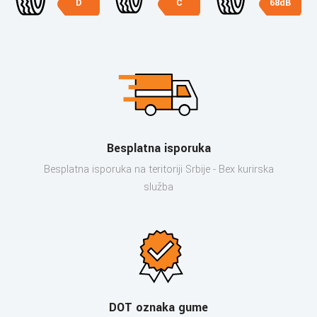
D
C
68dB
Besplatna isporuka
Besplatna isporuka na teritoriji Srbije - Bex kurirska
služba
DOT oznaka gume