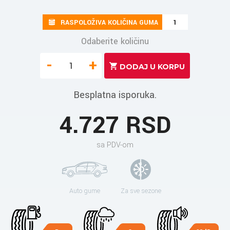
RASPOLOŽIVA KOLIČINA GUMA
1
Odaberite količinu
-
+
Besplatna isporuka.
4.727 RSD
sa PDV-om
Auto gume
Za sve sezone