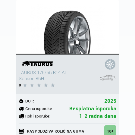
TAURUS 175/65 R14 All
Season 86H
0
2025
DOT:
Besplatna isporuka
Cena isporuke:
1-2 radna dana
Rok isporuke:
RASPOLOŽIVA KOLIČINA GUMA
10+