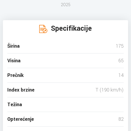
2025
Specifikacije
Širina
175
Visina
65
Prečnik
14
Index brzine
T (190 km/h)
Težina
Opterećenje
82