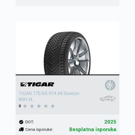
TIGAR 175/65 R14 All Season
86H XL
0
2025
DOT:
Besplatna isporuka
Cena isporuke: