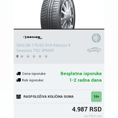
SAILUN 175/65 R14 Atrezzo 4
Seasons T82 3PMSF
0
Besplatna isporuka
Cena isporuke:
1-2 radna dana
Rok isporuke:
RASPOLOŽIVA KOLIČINA GUMA
10+
4.987 RSD
sa PDV-om