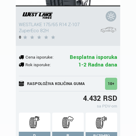
WESTLAKE 175/65 R14 Z-107
ZuperEco 82H
0
Besplatna isporuka
Cena isporuke:
1-2 Radna dana
Rok isporuke:
RASPOLOŽIVA KOLIČINA GUMA
10+
4.432 RSD
sa PDV-om
D
B
B(70dB)