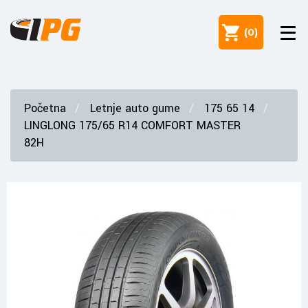
(
0
)
Početna
Letnje auto gume
175 65 14
LINGLONG 175/65 R14 COMFORT MASTER
82H