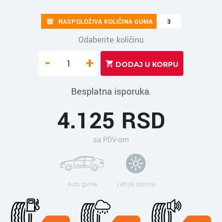
RASPOLOŽIVA KOLIČINA GUMA
3
Odaberite količinu
-
+
Besplatna isporuka.
4.125 RSD
sa PDV-om
Auto gume
Letnja sezona