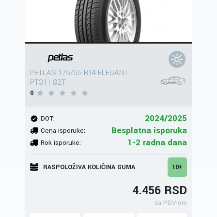
PETLAS 175/65 R14 ELEGANT
PT311 82T
0
2024/2025
DOT:
Besplatna isporuka
Cena isporuke:
1-2 radna dana
Rok isporuke:
RASPOLOŽIVA KOLIČINA GUMA
10+
4.456 RSD
sa PDV-om