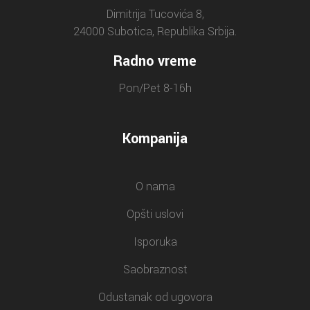
Dimitrija Tucovića 8,
24000 Subotica, Republika Srbija.
Radno vreme
Pon/Pet 8-16h
Kompanija
O nama
Opšti uslovi
Isporuka
Saobraznost
Odustanak od ugovora