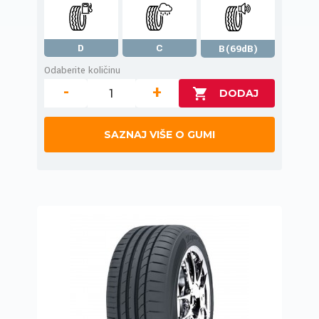
D
C
B(69dB)
Odaberite količinu
-
+
SAZNAJ VIŠE O GUMI