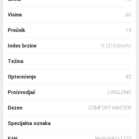
Visina
65
Prečnik
14
Index brzine
H (210 km/h)
Težina
Opterećenje
82
Proizvodjač
LINGLONG
Dezen
COMFORT MASTER
Specijalna oznaka
EAN
8605068711770