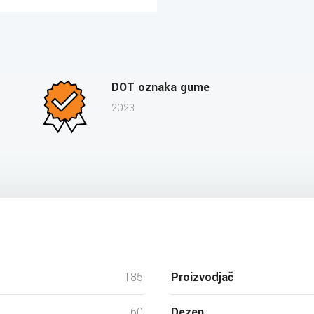
DOT oznaka gume
2023
185
Proizvodjač
60
Dezen