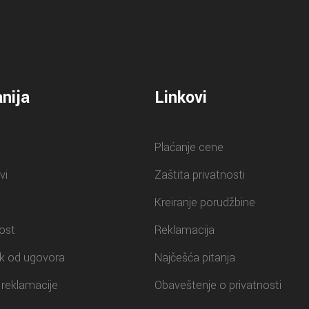
nija
Linkovi
Plaćanje cene
vi
Zaštita privatnosti
Kreiranje porudžbine
ost
Reklamacija
k od ugovora
Najčešća pitanja
reklamacije
Obaveštenje o privatnosti