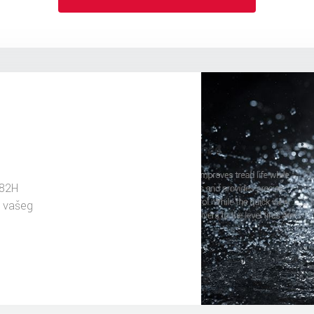
 82H
u vašeg