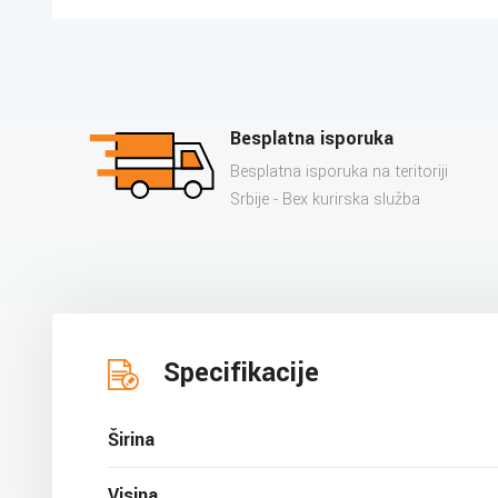
Besplatna isporuka
Besplatna isporuka na teritoriji
Srbije - Bex kurirska služba
Specifikacije
Širina
Visina