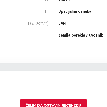
14
Specijalna oznaka
H (210km/h)
EAN
Zemlja porekla / uvoznik
82
ŽELIM DA OSTAVIM RECENZIJU