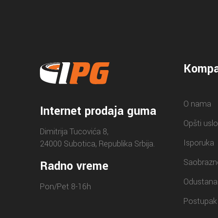
Kompa
O nama
Internet prodaja guma
Opšti uslo
Dimitrija Tucovića 8,
Isporuka
24000 Subotica, Republika Srbija.
Saobrazn
Radno vreme
Odustana
Pon/Pet 8-16h
Postupak 