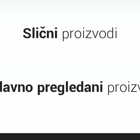
Slični
proizvodi
avno pregledani
proiz