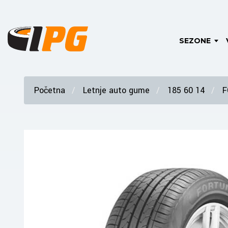
SEZONE
Početna
Letnje auto gume
185 60 14
F