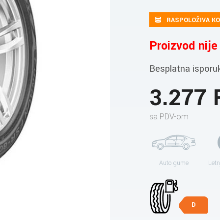
RASPOLOŽIVA KO
Proizvod nij
Besplatna isporu
3.277
sa PDV-om
Auto gume
Letn
D