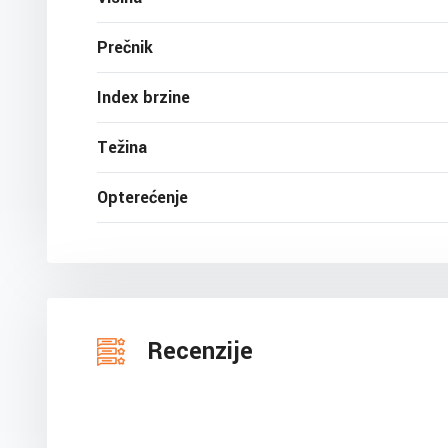
Prečnik
Index brzine
Težina
Opterećenje
Recenzije