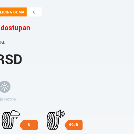
LIČINA GUMA
0
e dostupan
ka.
 RSD
ja sezona
B
69dB