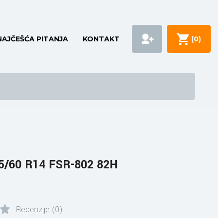
NAJČEŠĆA PITANJA
KONTAKT
(
0
)
/60 R14 FSR-802 82H
Recenzije (0)