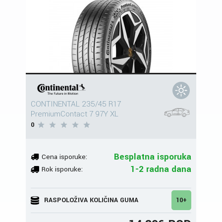
CONTINENTAL 235/45 R17
PremiumContact 7 97Y XL
0
Besplatna isporuka
Cena isporuke:
1-2 radna dana
Rok isporuke:
RASPOLOŽIVA KOLIČINA GUMA
10+