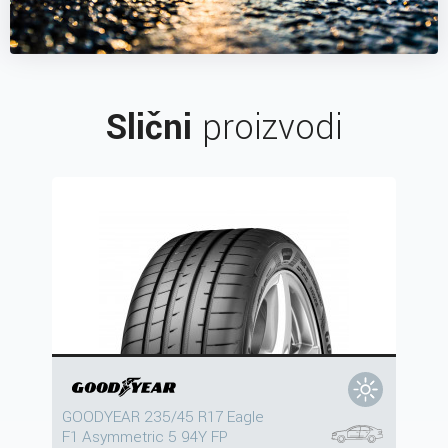
Slični
proizvodi
GOODYEAR 235/45 R17 Eagle
F1 Asymmetric 5 94Y FP