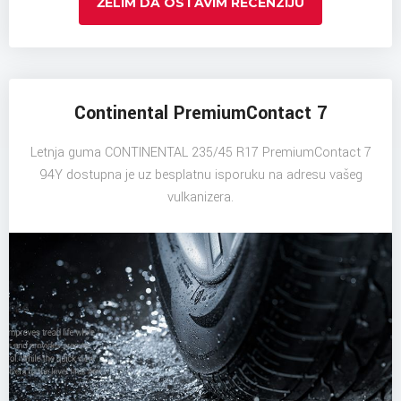
ŽELIM DA OSTAVIM RECENZIJU
Continental PremiumContact 7
Letnja guma CONTINENTAL 235/45 R17 PremiumContact 7
94Y dostupna je uz besplatnu isporuku na adresu vašeg
vulkanizera.