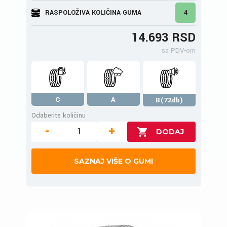
RASPOLOŽIVA KOLIČINA GUMA
4
14.693 RSD
sa PDV-om
C
A
B(72db)
Odaberite količinu
-
+
SAZNAJ VIŠE O GUMI