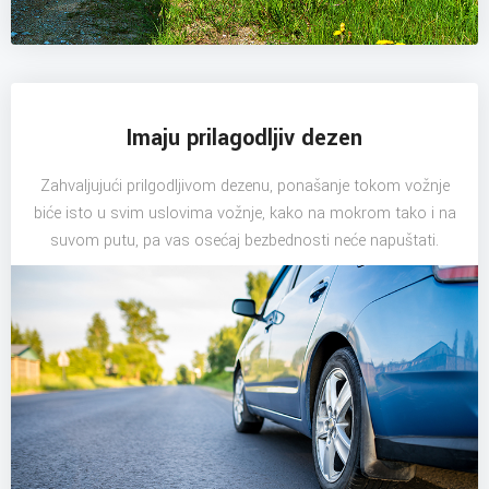
Imaju prilagodljiv dezen
Zahvaljujući prilgodljivom dezenu, ponašanje tokom vožnje
biće isto u svim uslovima vožnje, kako na mokrom tako i na
suvom putu, pa vas osećaj bezbednosti neće napuštati.