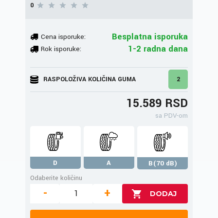
0
Besplatna isporuka
Cena isporuke:
1-2 radna dana
Rok isporuke:
RASPOLOŽIVA KOLIČINA GUMA
2
15.589 RSD
sa PDV-om
D
A
B(70 dB)
Odaberite količinu
-
+