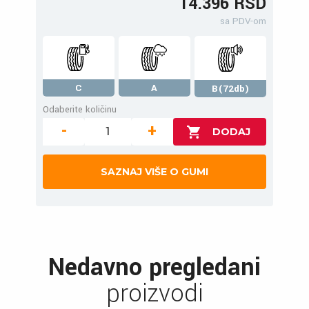
14.396 RSD
sa PDV-om
C
A
B(72db)
Odaberite količinu
-
+
SAZNAJ VIŠE O GUMI
Nedavno pregledani
proizvodi