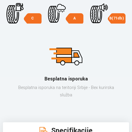
C
A
B(71db)
Besplatna isporuka
Besplatna isporuka na teritoriji Srbije - Bex kurirska
služba
Specifikacije