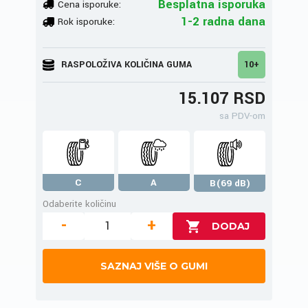
Besplatna isporuka
Cena isporuke:
1-2 radna dana
Rok isporuke:
RASPOLOŽIVA KOLIČINA GUMA
10+
15.107 RSD
sa PDV-om
C
A
B(69 dB)
Odaberite količinu
-
+
SAZNAJ VIŠE O GUMI