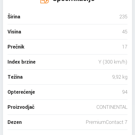
Širina
235
Visina
45
Prečnik
17
Index brzine
Y (300 km/h)
Težina
9,92 kg
Opterećenje
94
Proizvodjač
CONTINENTAL
Dezen
PremiumContact 7