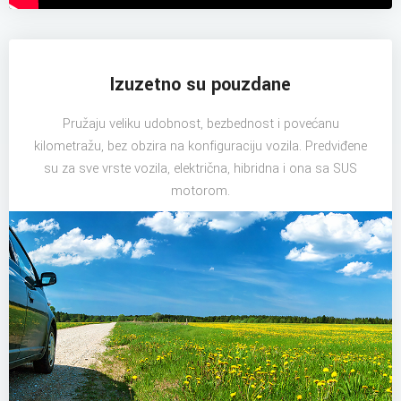
Izuzetno su pouzdane
Pružaju veliku udobnost, bezbednost i povećanu
kilometražu, bez obzira na konfiguraciju vozila. Predviđene
su za sve vrste vozila, električna, hibridna i ona sa SUS
motorom.