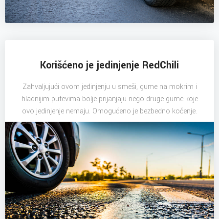
Korišćeno je jedinjenje RedChili
Zahvaljujući ovom jedinjenju u smeši, gume na mokrim i
hladnijim putevima bolje prijanjaju nego druge gume koje
ovo jedinjenje nemaju. Omogućeno je bezbedno kočenje.