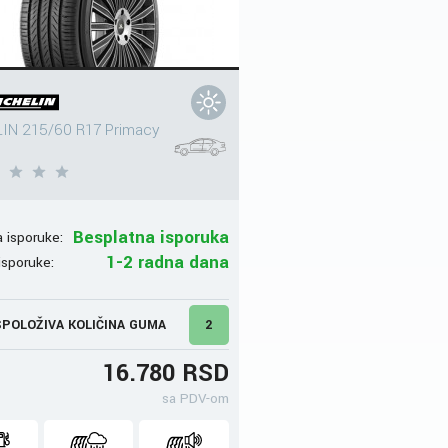
IN 215/60 R17 Primacy
Besplatna isporuka
 isporuke:
1-2 radna dana
isporuke:
POLOŽIVA KOLIČINA GUMA
2
16.780 RSD
sa PDV-om