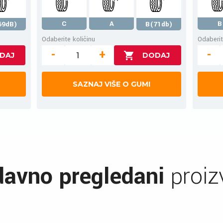
C
A
B
69dB)
B(71db)
Odaberite količinu
Odaberit
-
+
-
SAZNAJ VIŠE O GUMI
avno pregledani
proiz