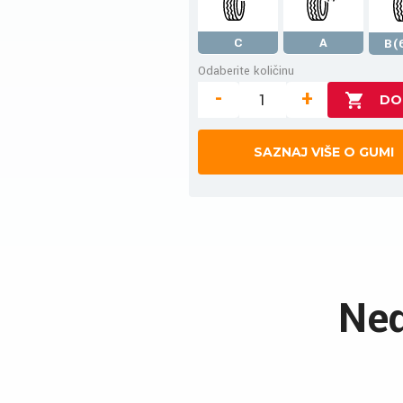
C
A
B(
Odaberite količinu
-
+
SAZNAJ VIŠE O GUMI
Ned