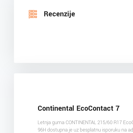
Recenzije
Continental EcoContact 7
Letnja guma CONTINENTAL 215/60 R17 Eco
96H dostupna je uz besplatnu isporuku na a