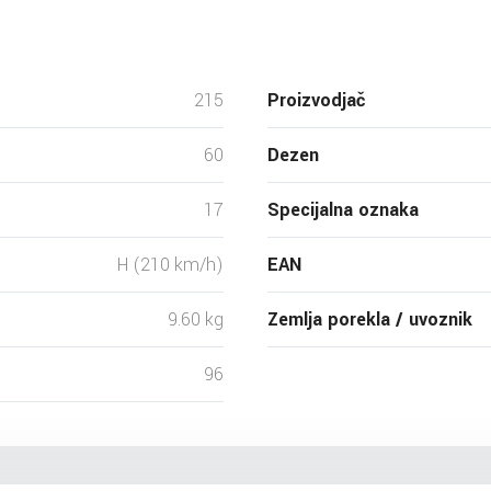
215
Proizvodjač
60
Dezen
17
Specijalna oznaka
H (210 km/h)
EAN
9.60 kg
Zemlja porekla / uvoznik
96