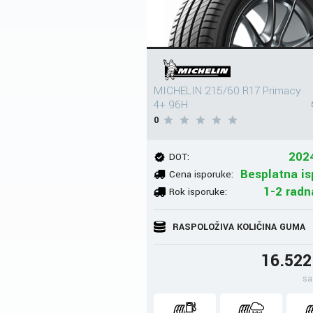
MICHELIN 215/60 R17 Primacy
4+ 96H
0
202
DOT:
Besplatna is
Cena isporuke:
1-2 radn
Rok isporuke:
RASPOLOŽIVA KOLIČINA GUMA
16.52
sa