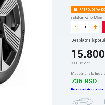
RASPOLOŽIVA KO
Odaberite količinu
-
+
Besplatna isporu
15.80
sa PDV-om
Mesečna rata kredit
736 RSD
Reprezentativni primer