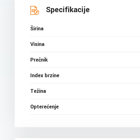
Specifikacije
Širina
Visina
Prečnik
Index brzine
Težina
Opterećenje