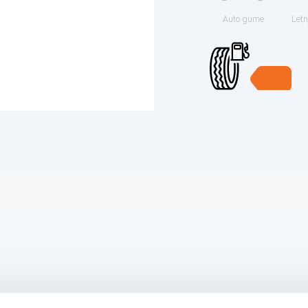
Auto gume
Letn