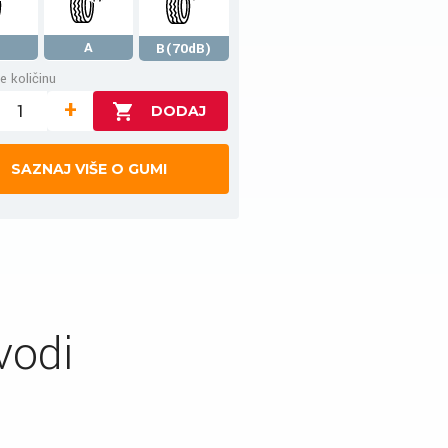
A
B(70dB)
e količinu
+
SAZNAJ VIŠE O GUMI
vodi