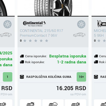
CONTINENTAL 215/60 R17
MICHEL
PremiumContact 7 96V
5 96H
0
0
4/2025
Besplatna isporuka
Cena isporuke:
Cena
poruka
1-2 radna dana
Rok isporuke:
Rok 
a dana
1
RASPOLOŽIVA KOLIČINA GUMA
10+
RAS
2 RSD
16.205 RSD
 PDV-om
sa PDV-om