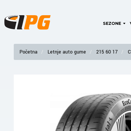
SEZONE
Početna
Letnje auto gume
215 60 17
C