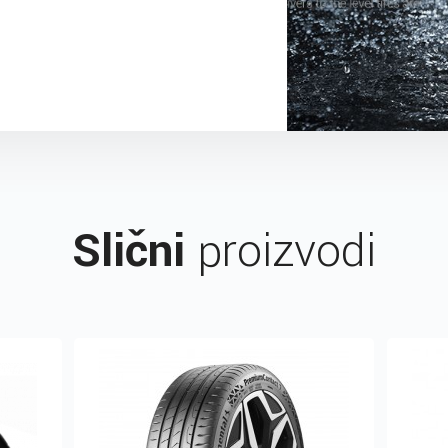
Slični
proizvodi