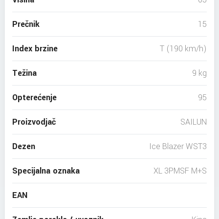
Prečnik
15
Index brzine
T (190 km/h)
Težina
9 kg
Opterećenje
95
Proizvodjač
SAILUN
Dezen
Ice Blazer WST3
Specijalna oznaka
XL 3PMSF M+S
EAN