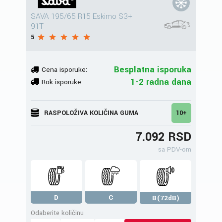
SAVA 195/65 R15 Eskimo S3+
91T
5
Besplatna isporuka
Cena isporuke:
1-2 radna dana
Rok isporuke:
RASPOLOŽIVA KOLIČINA GUMA
10+
7.092 RSD
sa PDV-om
D
C
B(72dB)
Odaberite količinu