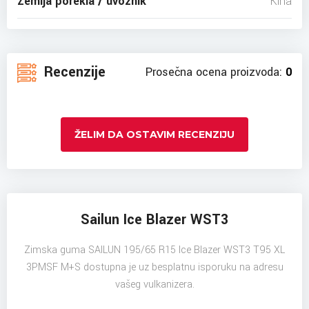
Zemlja porekla / uvoznik
Kina
Recenzije
Prosečna ocena proizvoda:
0
ŽELIM DA OSTAVIM RECENZIJU
Sailun Ice Blazer WST3
Zimska guma SAILUN 195/65 R15 Ice Blazer WST3 T95 XL
3PMSF M+S dostupna je uz besplatnu isporuku na adresu
vašeg vulkanizera.