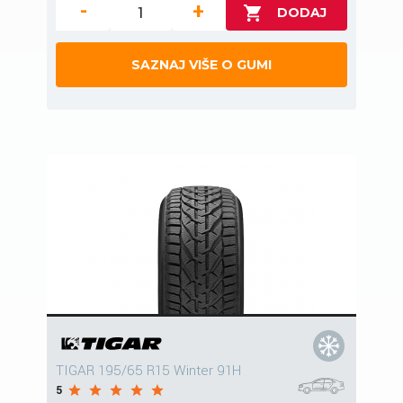
-
+
SAZNAJ VIŠE O GUMI
TIGAR 195/65 R15 Winter 91H
5