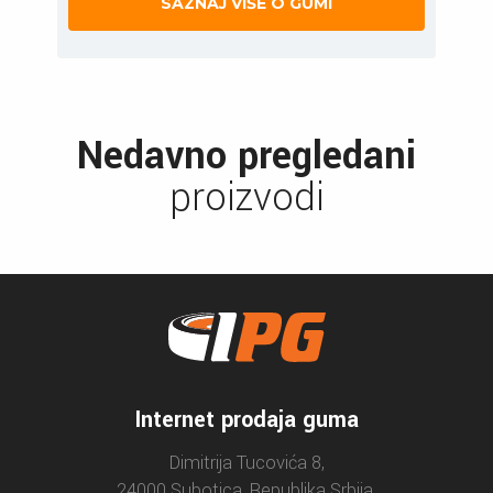
SAZNAJ VIŠE O GUMI
Nedavno pregledani
proizvodi
Internet prodaja guma
Dimitrija Tucovića 8,
24000 Subotica, Republika Srbija.