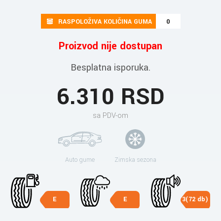
RASPOLOŽIVA KOLIČINA GUMA
0
Proizvod nije dostupan
Besplatna isporuka.
6.310 RSD
sa PDV-om
Auto gume
Zimska sezona
E
E
3(72 db)