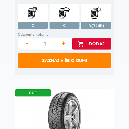
C
C
B(72dB)
Odaberite količinu
-
+
SAZNAJ VIŠE O GUMI
DOT