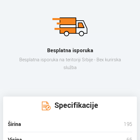
Besplatna isporuka
Besplatna isporuka na teritoriji Srbije - Bex kurirska
služba
Specifikacije
Širina
195
Visina
65