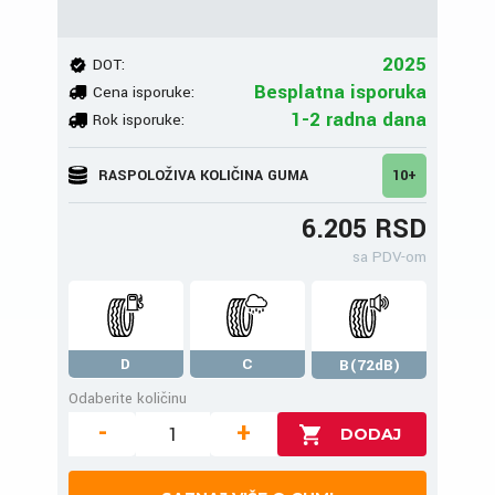
2025
DOT:
Besplatna isporuka
Cena isporuke:
1-2 radna dana
Rok isporuke:
RASPOLOŽIVA KOLIČINA GUMA
10+
6.205 RSD
sa PDV-om
D
C
B(72dB)
Odaberite količinu
-
+