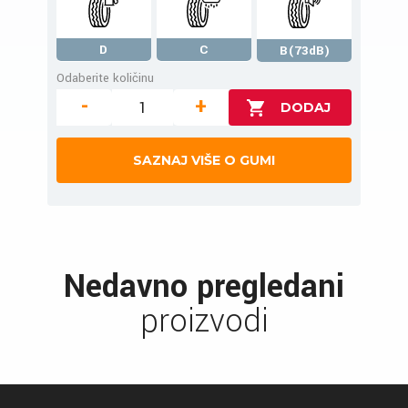
D
C
B(73dB)
Odaberite količinu
-
+
SAZNAJ VIŠE O GUMI
Nedavno pregledani
proizvodi