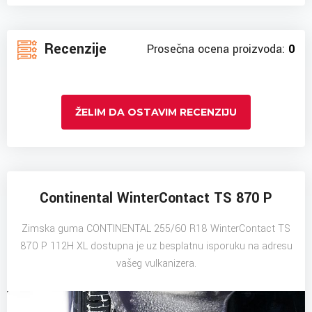
Recenzije
Prosečna ocena proizvoda:
0
ŽELIM DA OSTAVIM RECENZIJU
Continental WinterContact TS 870 P
Zimska guma CONTINENTAL 255/60 R18 WinterContact TS
870 P 112H XL dostupna je uz besplatnu isporuku na adresu
vašeg vulkanizera.