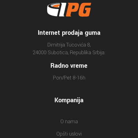
Internet prodaja guma
Dimitrija Tucovića 8,
24000 Subotica, Republika Srbija.
Radno vreme
Pon/Pet 8-16h
Kompanija
O nama
Opšti uslovi