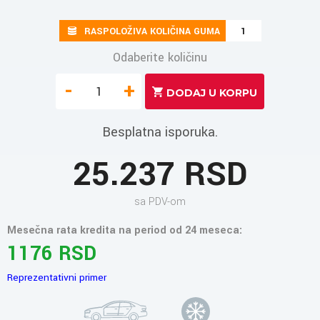
RASPOLOŽIVA KOLIČINA GUMA
1
Odaberite količinu
-
+
Besplatna isporuka.
25.237 RSD
sa PDV-om
Mesečna rata kredita na period od 24 meseca:
1176 RSD
Reprezentativni primer