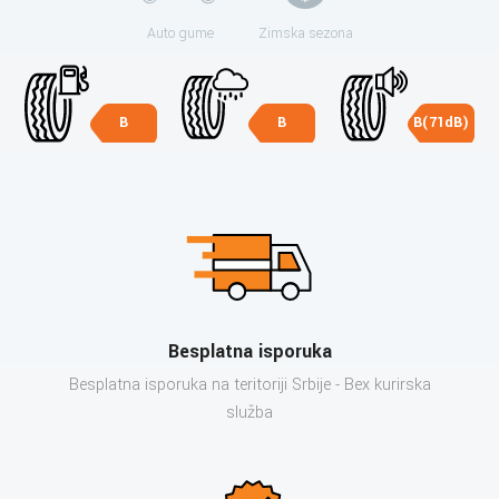
Auto gume
Zimska sezona
B
B
B(71dB)
Besplatna isporuka
Besplatna isporuka na teritoriji Srbije - Bex kurirska
služba