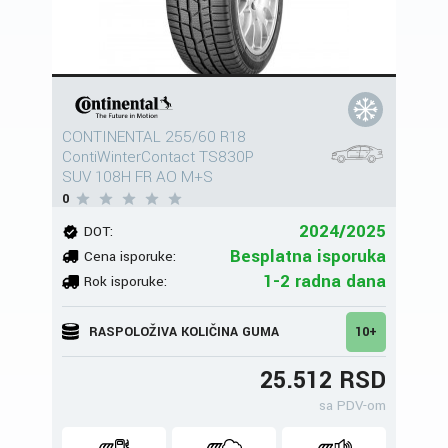
CONTINENTAL 255/60 R18
ContiWinterContact TS830P
SUV 108H FR AO M+S
0
2024/2025
DOT:
Besplatna isporuka
Cena isporuke:
1-2 radna dana
Rok isporuke:
RASPOLOŽIVA KOLIČINA GUMA
10+
25.512 RSD
sa PDV-om