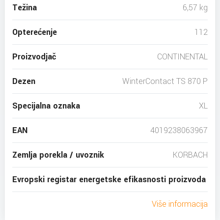
Težina
6,57 kg
Opterećenje
112
Proizvodjač
CONTINENTAL
Dezen
WinterContact TS 870 P
Specijalna oznaka
XL
EAN
4019238063967
Zemlja porekla / uvoznik
KORBACH
Evropski registar energetske efikasnosti proizvoda
Više informacija