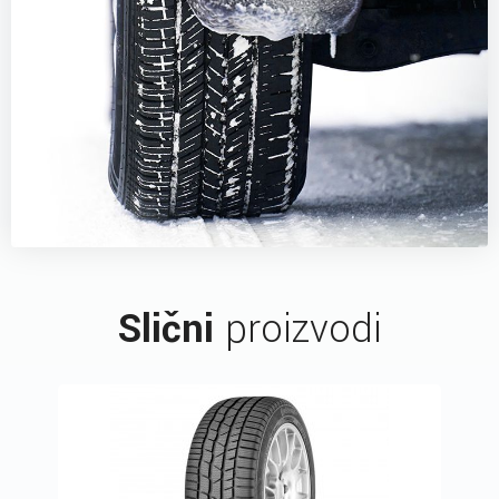
Slični
proizvodi