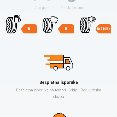
Auto gume
Zimska sezona
B
B
B(71dB)
Besplatna isporuka
Besplatna isporuka na teritoriji Srbije - Bex kurirska
služba