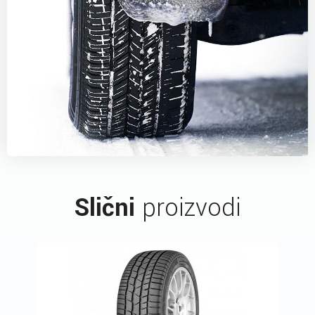
Slični
proizvodi