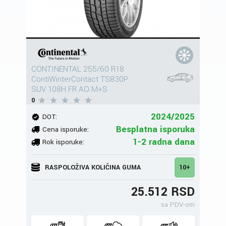
CONTINENTAL 255/60 R18
ContiWinterContact TS830P
SUV 108H FR AO M+S
0
2024/2025
DOT:
Besplatna isporuka
Cena isporuke:
1-2 radna dana
Rok isporuke:
RASPOLOŽIVA KOLIČINA GUMA
10+
25.512 RSD
sa PDV-om