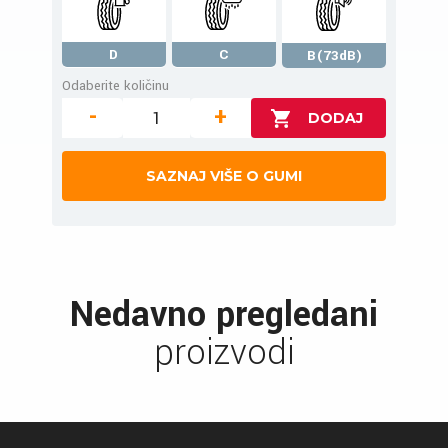
D
C
B(73dB)
Odaberite količinu
-
+
SAZNAJ VIŠE O GUMI
Nedavno pregledani
proizvodi