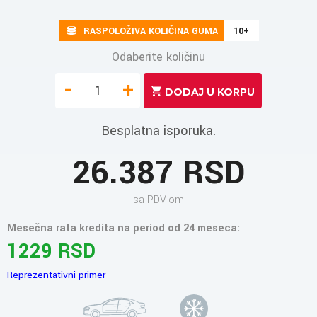
RASPOLOŽIVA KOLIČINA GUMA
10+
Odaberite količinu
-
+
Besplatna isporuka.
26.387 RSD
sa PDV-om
Mesečna rata kredita na period od 24 meseca:
1229 RSD
Reprezentativni primer