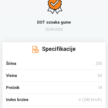
DOT oznaka gume
2024/2025
Specifikacije
Širina
255
Visina
60
Prečnik
18
Index brzine
V (240 km/h)