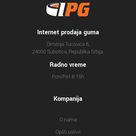
Internet prodaja guma
Dimitrija Tucovića 8,
24000 Subotica, Republika Srbija.
Radno vreme
Pon/Pet 8-16h
Kompanija
O nama
Opšti uslovi