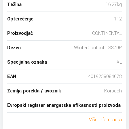
Težina
16.27kg
Opterećenje
112
Proizvodjač
CONTINENTAL
Dezen
WinterContact TS870P
Specijalna oznaka
XL
EAN
4019238084078
Zemlja porekla / uvoznik
Korbach
Evropski registar energetske efikasnosti proizvoda
Više informacija