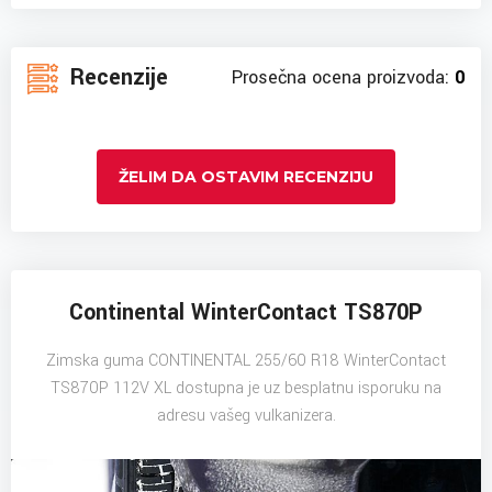
Recenzije
Prosečna ocena proizvoda:
0
ŽELIM DA OSTAVIM RECENZIJU
Continental WinterContact TS870P
Zimska guma CONTINENTAL 255/60 R18 WinterContact
TS870P 112V XL dostupna je uz besplatnu isporuku na
adresu vašeg vulkanizera.