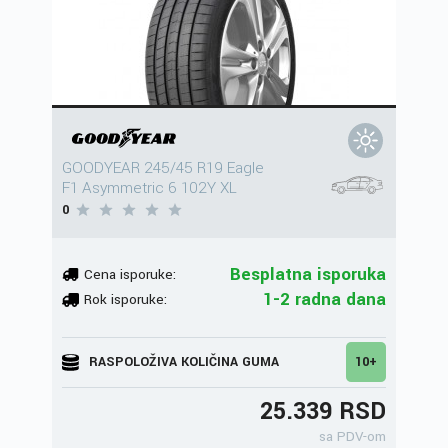
GOODYEAR 245/45 R19 Eagle
F1 Asymmetric 6 102Y XL
0
Besplatna isporuka
Cena isporuke:
1-2 radna dana
Rok isporuke:
RASPOLOŽIVA KOLIČINA GUMA
10+
25.339 RSD
sa PDV-om