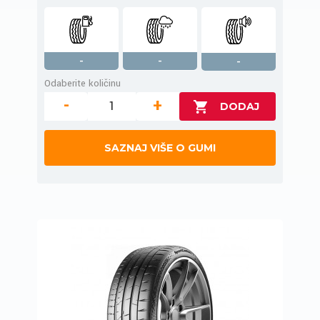
-
-
-
Odaberite količinu
-
+
SAZNAJ VIŠE O GUMI