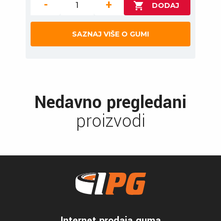
-
+
SAZNAJ VIŠE O GUMI
Nedavno pregledani
proizvodi
Internet prodaja guma