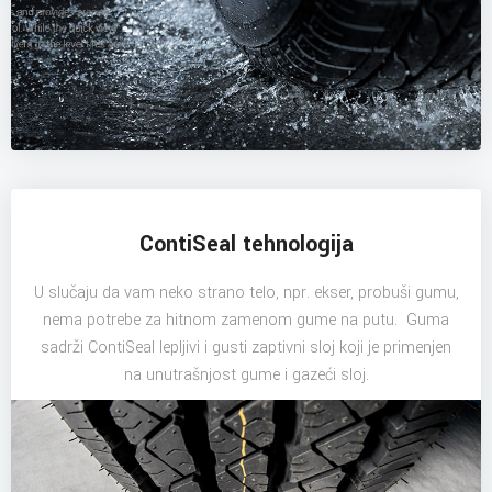
ContiSeal tehnologija
U slučaju da vam neko strano telo, npr. ekser, probuši gumu,
nema potrebe za hitnom zamenom gume na putu. Guma
sadrži ContiSeal lepljivi i gusti zaptivni sloj koji je primenjen
na unutrašnjost gume i gazeći sloj.