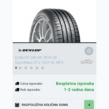
DUNLOP 245/45 ZR19 SP
SportMaxx RT2 102Y XL MFS
0
Besplatna isporuka
Cena isporuke:
1-2 radna dana
Rok isporuke:
RASPOLOŽIVA KOLIČINA GUMA
4