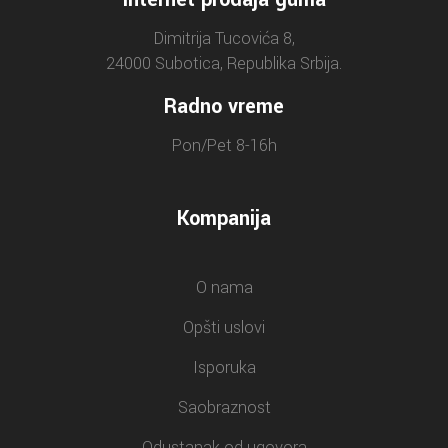
Dimitrija Tucovića 8,
24000 Subotica, Republika Srbija.
Radno vreme
Pon/Pet 8-16h
Kompanija
O nama
Opšti uslovi
Isporuka
Saobraznost
Odustanak od ugovora