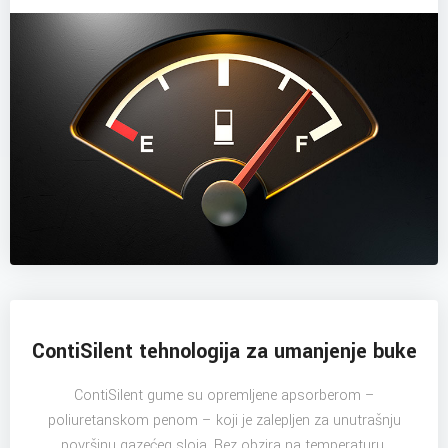
ContiSilent tehnologija za umanjenje buke
ContiSilent gume su opremljene apsorberom –
poliuretanskom penom – koji je zalepljen za unutrašnju
površinu gazećeg sloja. Bez obzira na temperaturu,