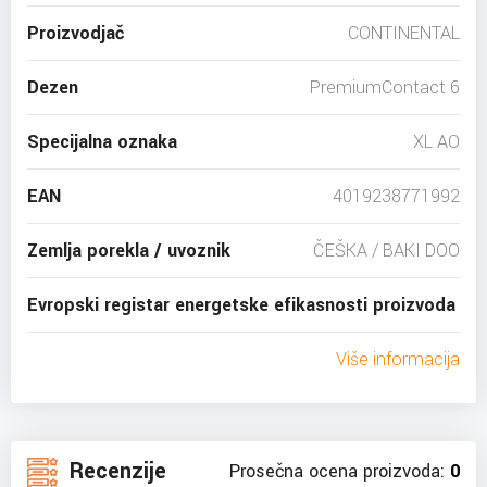
Proizvodjač
CONTINENTAL
Dezen
PremiumContact 6
Specijalna oznaka
XL AO
EAN
4019238771992
Zemlja porekla / uvoznik
ČEŠKA / BAKI DOO
Evropski registar energetske efikasnosti proizvoda
Više informacija
Recenzije
Prosečna ocena proizvoda:
0