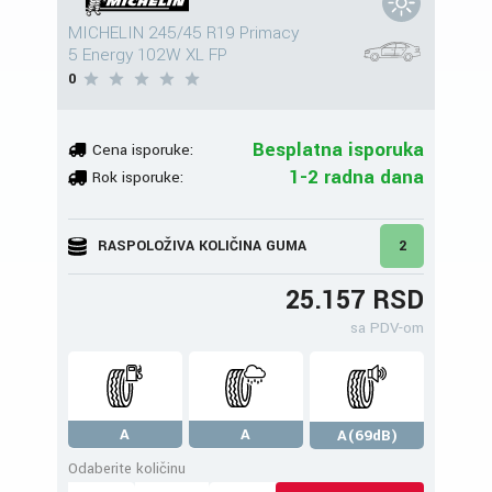
MICHELIN 245/45 R19 Primacy
5 Energy 102W XL FP
0
Besplatna isporuka
Cena isporuke:
1-2 radna dana
Rok isporuke:
RASPOLOŽIVA KOLIČINA GUMA
2
25.157 RSD
sa PDV-om
A
A
A(69dB)
Odaberite količinu