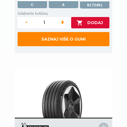
C
A
B(72db)
Odaberite količinu
-
+
SAZNAJ VIŠE O GUMI