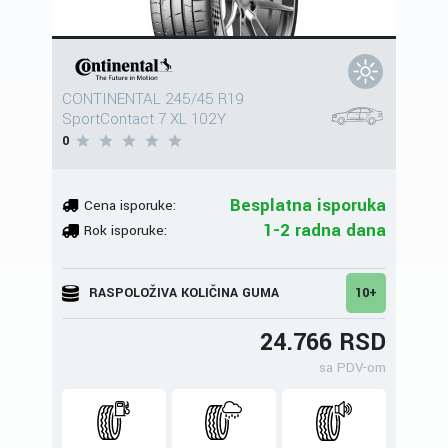
CONTINENTAL 245/45 R19
SportContact 7 XL 102Y
0
Besplatna isporuka
Cena isporuke:
1-2 radna dana
Rok isporuke:
RASPOLOŽIVA KOLIČINA GUMA
10+
24.766 RSD
sa PDV-om