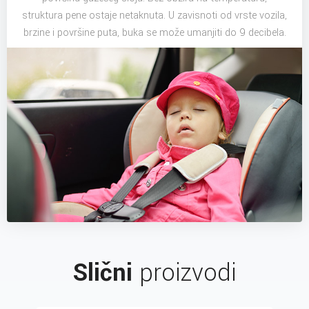
struktura pene ostaje netaknuta. U zavisnoti od vrste vozila,
brzine i površine puta, buka se može umanjiti do 9 decibela.
Slični
proizvodi