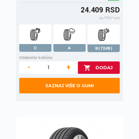
24.409 RSD
sa PDV-om
C
A
B(72dB)
Odaberite količinu
-
+
SAZNAJ VIŠE O GUMI