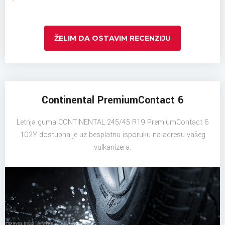
ŽELIM DA OSTAVIM RECENZIJU
Continental PremiumContact 6
Letnja guma CONTINENTAL 245/45 R19 PremiumContact 6
102Y dostupna je uz besplatnu isporuku na adresu vašeg
vulkanizera.