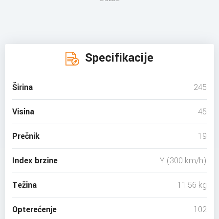
Specifikacije
Širina
245
Visina
45
Prečnik
19
Index brzine
Y (300 km/h)
Težina
11.56 kg
Opterećenje
102