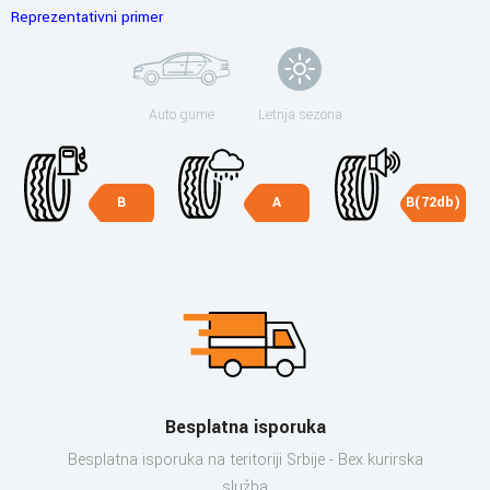
Reprezentativni primer
Auto gume
Letnja sezona
B
A
B(72db)
Besplatna isporuka
Besplatna isporuka na teritoriji Srbije - Bex kurirska
služba