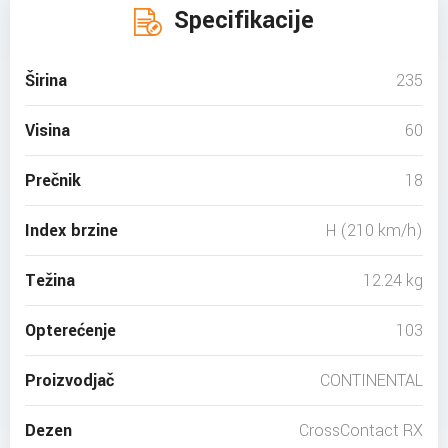
Specifikacije
Širina
235
Visina
60
Prečnik
18
Index brzine
H (210 km/h)
Težina
12.24 kg
Opterećenje
103
Proizvodjač
CONTINENTAL
Dezen
CrossContact RX