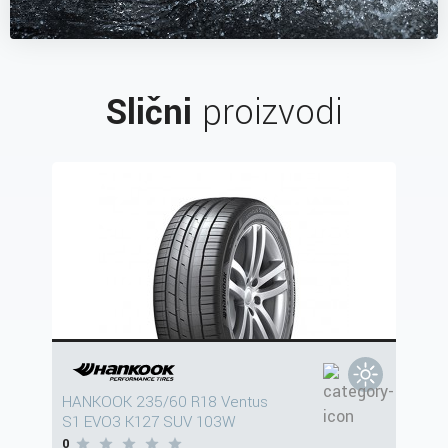
Slični
proizvodi
HANKOOK 235/60 R18 Ventus
S1 EVO3 K127 SUV 103W
0