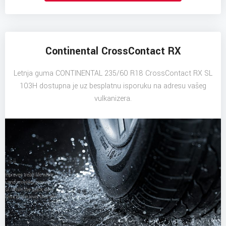
Continental CrossContact RX
Letnja guma CONTINENTAL 235/60 R18 CrossContact RX SL
103H dostupna je uz besplatnu isporuku na adresu vašeg
vulkanizera.