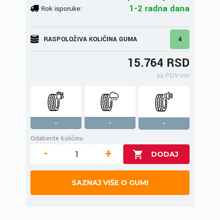
1-2 radna dana
Rok isporuke:
RASPOLOŽIVA KOLIČINA GUMA
4
15.764 RSD
sa PDV-om
-
-
-
Odaberite količinu
-
+
SAZNAJ VIŠE O GUMI