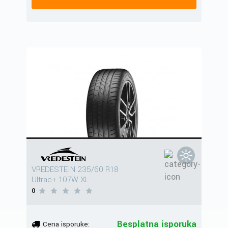
VREDESTEIN 235/60 R18
Ultrac+ 107W XL
0
Besplatna isporuka
Cena isporuke: