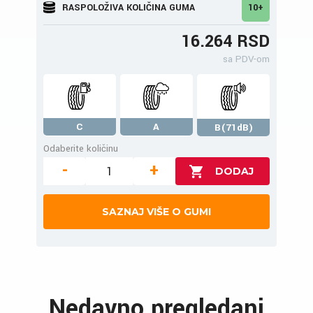
RASPOLOŽIVA KOLIČINA GUMA
10+
16.264 RSD
sa PDV-om
C
A
B(71dB)
Odaberite količinu
-
+
SAZNAJ VIŠE O GUMI
Nedavno pregledani