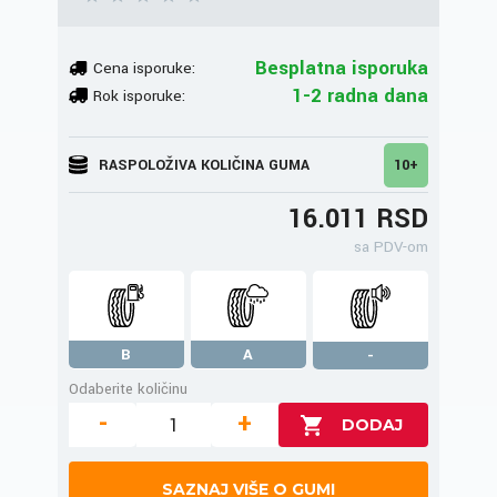
Besplatna isporuka
Cena isporuke:
1-2 radna dana
Rok isporuke:
RASPOLOŽIVA KOLIČINA GUMA
10+
16.011 RSD
sa PDV-om
B
A
-
Odaberite količinu
-
+
SAZNAJ VIŠE O GUMI