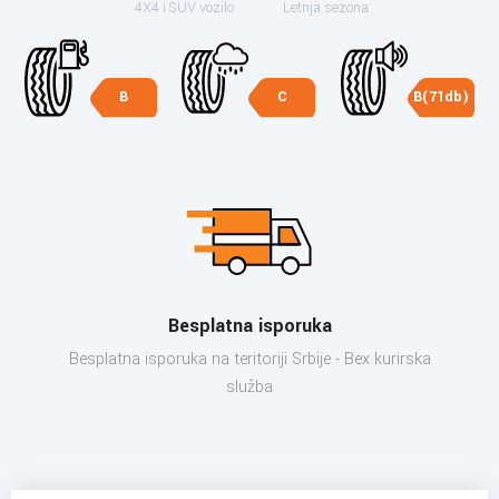
4X4 i SUV vozilo
Letnja sezona
B
C
B(71db)
Besplatna isporuka
Besplatna isporuka na teritoriji Srbije - Bex kurirska
služba