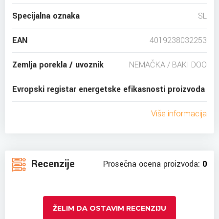
Specijalna oznaka
SL
EAN
4019238032253
Zemlja porekla / uvoznik
NEMAČKA / BAKI DOO
Evropski registar energetske efikasnosti proizvoda
Više informacija
Recenzije
Prosečna ocena proizvoda:
0
ŽELIM DA OSTAVIM RECENZIJU