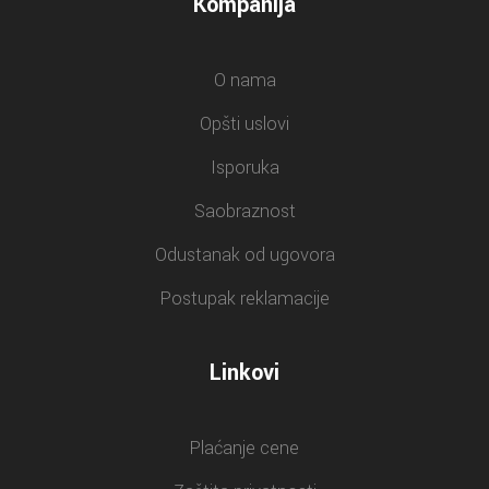
Kompanija
O nama
Opšti uslovi
Isporuka
Saobraznost
Odustanak od ugovora
Postupak reklamacije
Linkovi
Plaćanje cene