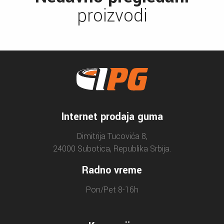
proizvodi
Internet prodaja guma
Dimitrija Tucovića 8,
24000 Subotica, Republika Srbija.
Radno vreme
Pon/Pet 8-16h