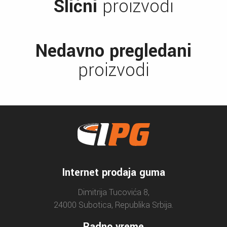
Slični
proizvodi
Nedavno pregledani
proizvodi
Internet prodaja guma
Dimitrija Tucovića 8,
24000 Subotica, Republika Srbija.
Radno vreme