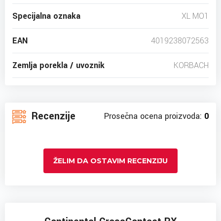
Specijalna oznaka
XL MO1
EAN
4019238072563
Zemlja porekla / uvoznik
KORBACH
Recenzije
Prosečna ocena proizvoda:
0
ŽELIM DA OSTAVIM RECENZIJU