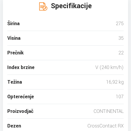
Specifikacije
Širina
275
Visina
35
Prečnik
22
Index brzine
V (240 km/h)
Težina
16,92 kg
Opterećenje
107
Proizvodjač
CONTINENTAL
Dezen
CrossContact RX