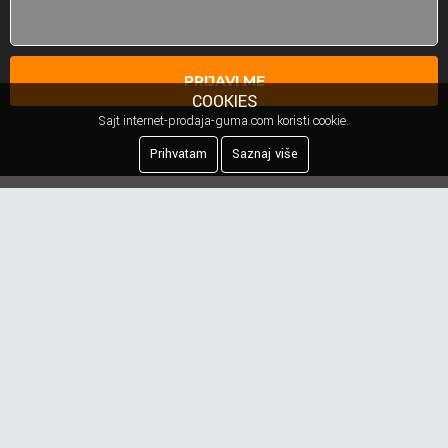
PRIJAVI ME
COOKIES
Sajt internet-prodaja-guma.com koristi cookie.
Prihvatam
Saznaj više