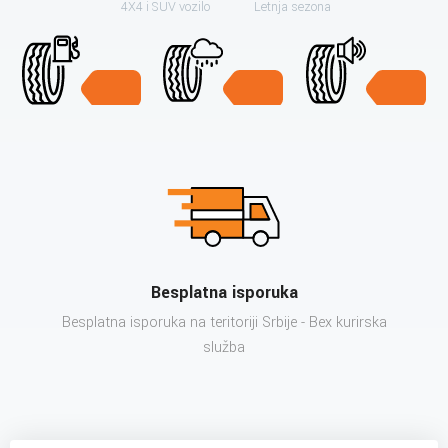
4X4 i SUV vozilo
Letnja sezona
Besplatna isporuka
Besplatna isporuka na teritoriji Srbije - Bex kurirska
služba