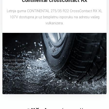
Continental CrossContact RX
Letnja guma CONTINENTAL 275/35 R22 CrossContact RX XL
107V dostupna je uz besplatnu isporuku na adresu vašeg
vulkanizera.