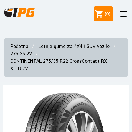
(
0
)
Početna
Letnje gume za 4X4 i SUV vozilo
275 35 22
CONTINENTAL 275/35 R22 CrossContact RX
XL 107V