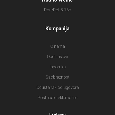
Pon/Pet 8-16h
Kompanija
O nama
Opšti uslovi
Isporuka
Saobraznost
Odustanak od ugovora
Postupak reklamacije