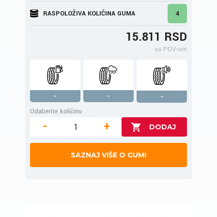
RASPOLOŽIVA KOLIČINA GUMA
4
15.811 RSD
sa PDV-om
-
-
-
Odaberite količinu
-
+
SAZNAJ VIŠE O GUMI