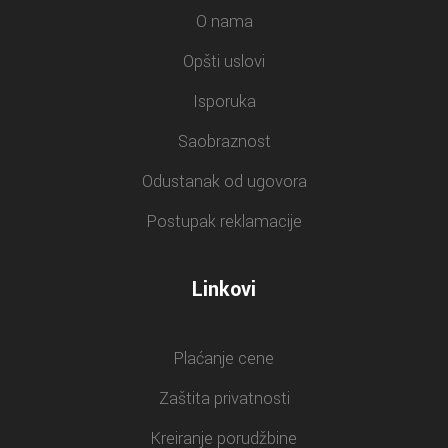
O nama
Opšti uslovi
Isporuka
Saobraznost
Odustanak od ugovora
Postupak reklamacije
Linkovi
Plaćanje cene
Zaštita privatnosti
Kreiranje porudžbine