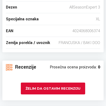
Dezen
AllSeasonExpert 3
Specijalna oznaka
XL
EAN
4024068006374
Zemlja porekla / uvoznik
FRANCUSKA / BAKI DOO
Recenzije
Prosečna ocena proizvoda:
0
ŽELIM DA OSTAVIM RECENZIJU