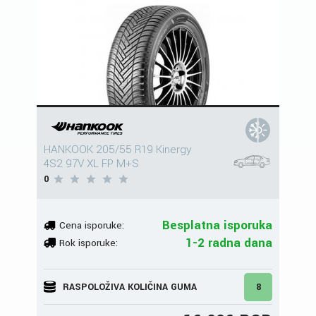
HANKOOK 205/55 R19 Kinergy
4S2 97V XL FP M+S
0
Besplatna isporuka
Cena isporuke:
1-2 radna dana
Rok isporuke:
RASPOLOŽIVA KOLIČINA GUMA
8