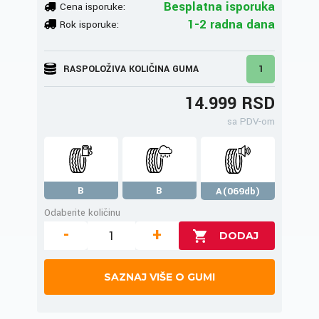
Besplatna isporuka
Cena isporuke:
1-2 radna dana
Rok isporuke:
RASPOLOŽIVA KOLIČINA GUMA
1
14.999 RSD
sa PDV-om
B
B
A(069db)
Odaberite količinu
-
+
SAZNAJ VIŠE O GUMI