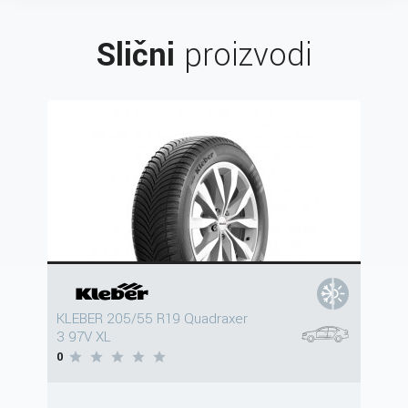
Slični
proizvodi
KLEBER 205/55 R19 Quadraxer
3 97V XL
0