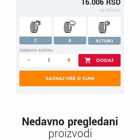
16.006 RSD
sa PDV-om
C
B
B(72dB)
Odaberite količinu
-
+
SAZNAJ VIŠE O GUMI
Nedavno pregledani
proizvodi