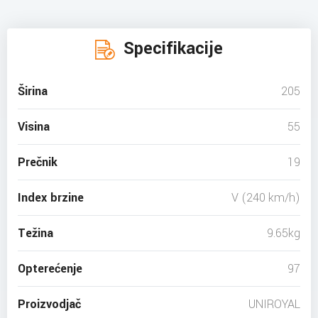
Specifikacije
Širina
205
Visina
55
Prečnik
19
Index brzine
V (240 km/h)
Težina
9.65kg
Opterećenje
97
Proizvodjač
UNIROYAL