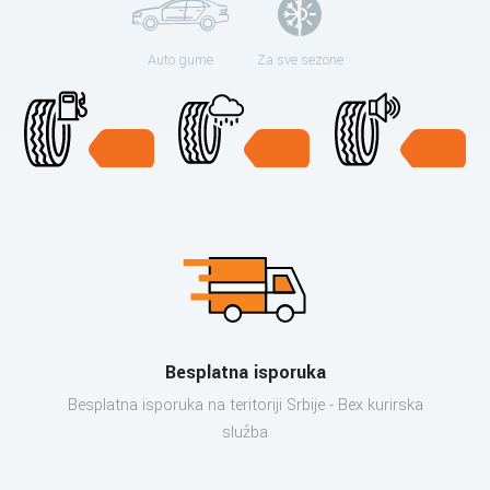
Auto gume
Za sve sezone
Besplatna isporuka
Besplatna isporuka na teritoriji Srbije - Bex kurirska
služba