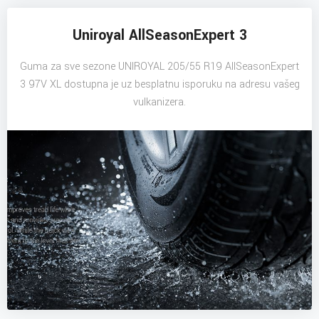
Uniroyal AllSeasonExpert 3
Guma za sve sezone UNIROYAL 205/55 R19 AllSeasonExpert
3 97V XL dostupna je uz besplatnu isporuku na adresu vašeg
vulkanizera.