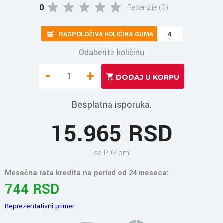
0
Recenzije (0)
RASPOLOŽIVA KOLIČINA GUMA
4
Odaberite količinu
-
+
Besplatna isporuka.
15.965 RSD
sa PDV-om
Mesečna rata kredita na period od 24 meseca:
744 RSD
Reprezentativni primer