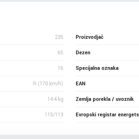
235
Proizvodjač
65
Dezen
16
Specijalna oznaka
R (170 km/h)
EAN
14.4 kg
Zemlja porekla / uvoznik
115/113
Evropski registar energet