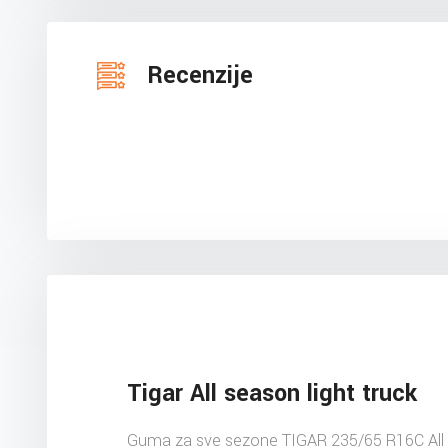
Recenzije
Tigar All season light truck
Guma za sve sezone TIGAR 235/65 R16C All