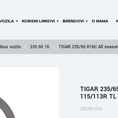
VOZILA
KORISNI LINKOVI
BRENDOVI
O NAMA
bus vozilo
235 65 16
TIGAR 235/65 R16C All season
TIGAR 235/65
115/113R TL
235/65 R16