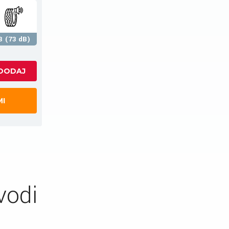
B (73 dB)
MI
vodi