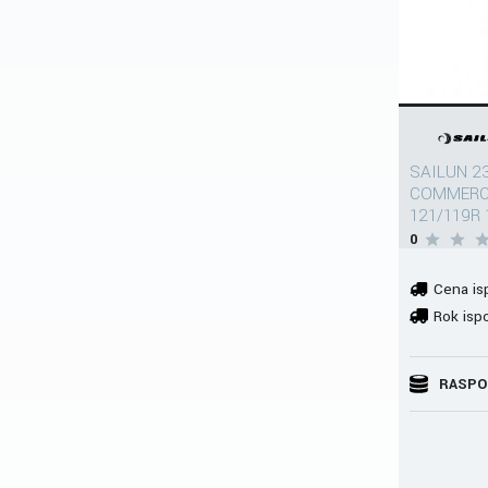
SAILUN 2
COMMERC
121/119R
0
Cena is
Rok isp
RASPO