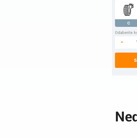
C
Odaberite ko
-
S
Ned