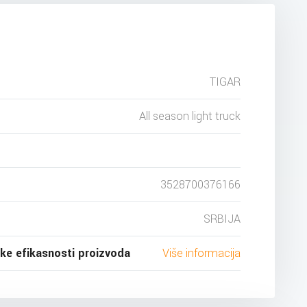
TIGAR
All season light truck
3528700376166
SRBIJA
ske efikasnosti proizvoda
Više informacija