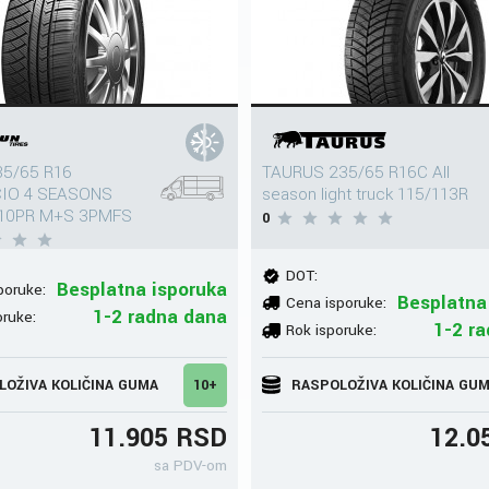
35/65 R16
TAURUS 235/65 R16C All
IO 4 SEASONS
season light truck 115/113R
 10PR M+S 3PMFS
0
DOT:
Besplatna isporuka
poruke:
Besplatna
Cena isporuke:
1-2 radna dana
oruke:
1-2 r
Rok isporuke:
LOŽIVA KOLIČINA GUMA
10+
RASPOLOŽIVA KOLIČINA GU
11.905 RSD
12.0
sa PDV-om