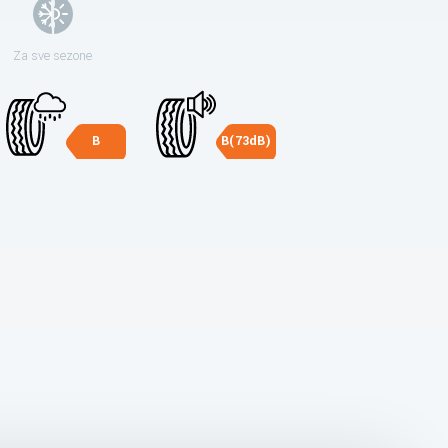
Za sve sezone
B
B(73dB)