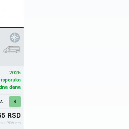
2025
 isporuka
adna dana
MA
6
55 RSD
sa PDV-om