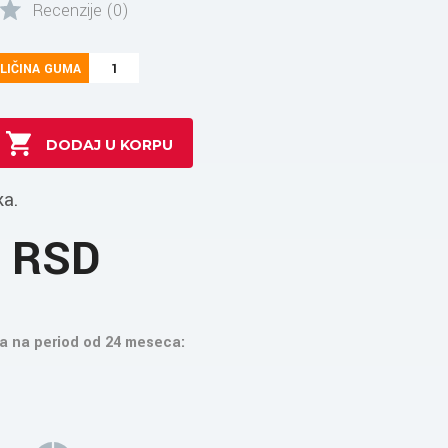
Recenzije (0)
LIČINA GUMA
1
ka.
7 RSD
a na period od 24 meseca: