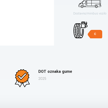
Dostavno/minibus vozilo
C
DOT oznaka gume
2025