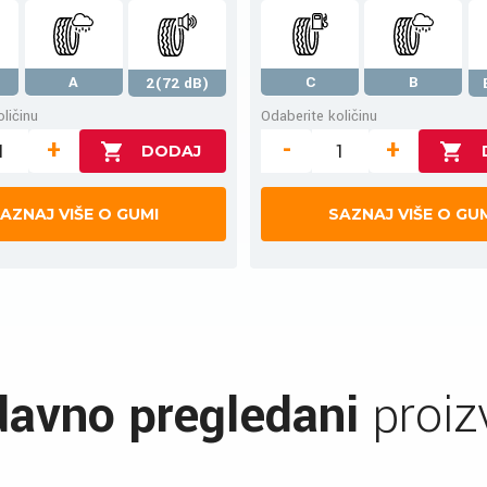
A
C
B
2(72 dB)
ličinu
Odaberite količinu
+
-
+
AZNAJ VIŠE O GUMI
SAZNAJ VIŠE O GU
avno pregledani
proiz