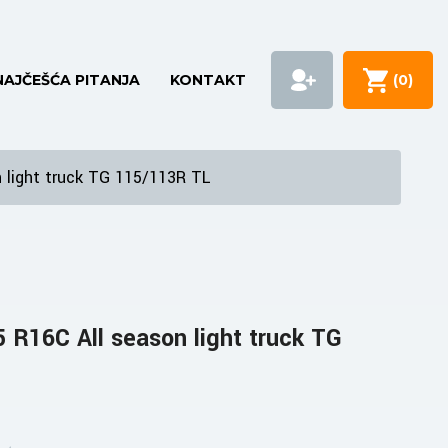
NAJČEŠĆA PITANJA
KONTAKT
(
0
)
 light truck TG 115/113R TL
 R16C All season light truck TG