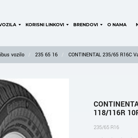
VOZILA
KORISNI LINKOVI
BRENDOVI
O NAMA
bus vozilo
235 65 16
CONTINENTAL 235/65 R16C Va
CONTINENTAL
118/116R 10
235/65 R16