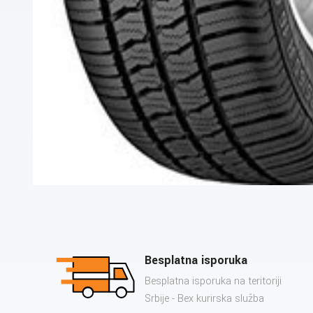
Besplatna isporuka
Besplatna isporuka na teritoriji
Srbije - Bex kurirska služba