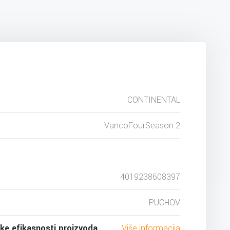
CONTINENTAL
VancoFourSeason 2
4019238608397
PUCHOV
ske efikasnosti proizvoda
Više informacija