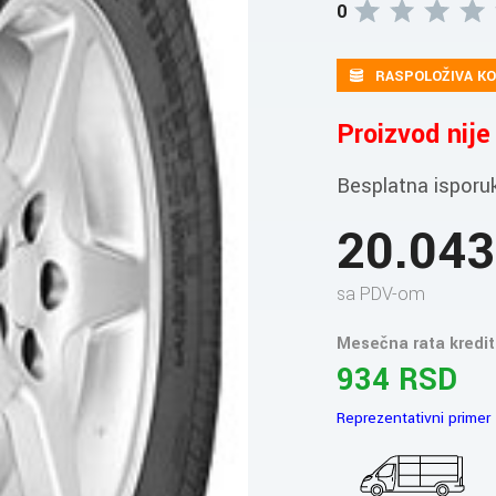
0
RASPOLOŽIVA KO
Proizvod nij
Besplatna isporu
20.04
sa PDV-om
Mesečna rata kredit
934 RSD
Reprezentativni primer