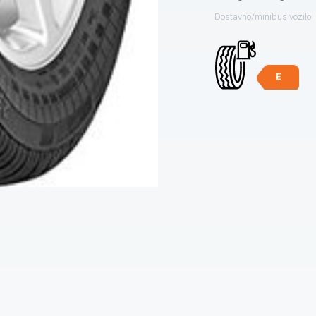
Dostavno/minibus vozilo
E