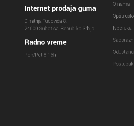
O nama
Internet prodaja guma
Opšti uslo
Dimitrija Tucovića 8,
Isporuka
24000 Subotica, Republika Srbija.
Saobrazn
Radno vreme
Odustana
Pon/Pet 8-16h
Postupak 