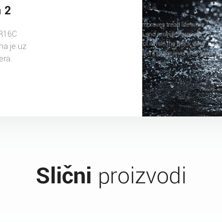
 2
 R16C
a je uz
era.
Slični
proizvodi