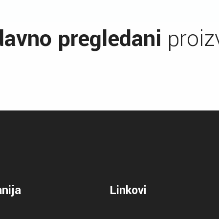
avno pregledani
proiz
nija
Linkovi