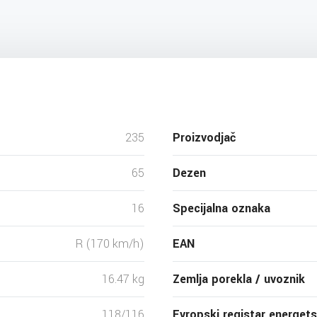
235
Proizvodjač
65
Dezen
16
Specijalna oznaka
R (170 km/h)
EAN
16.47 kg
Zemlja porekla / uvoznik
118/116
Evropski registar energet