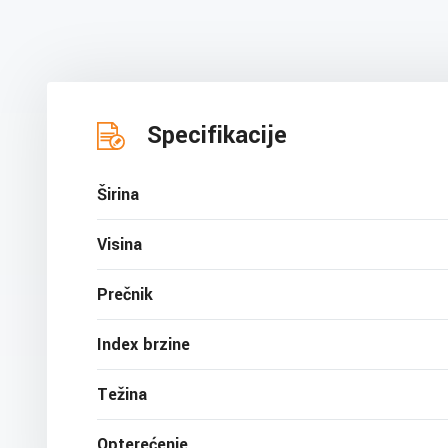
Specifikacije
Širina
Visina
Prečnik
Index brzine
Težina
Opterećenje