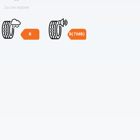
Za sve sezone
B
B(73dB)