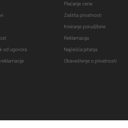
Plaćanje cene
vi
Zaštita privatnosti
Kreiranje porudžbine
ost
Reklamacija
k od ugovora
Najčešća pitanja
reklamacije
Obaveštenje o privatnosti