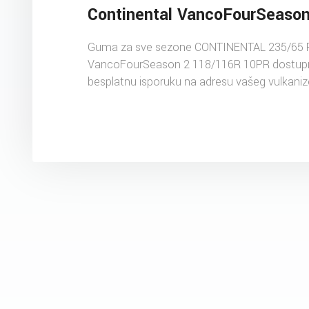
Continental VancoFourSeason
Guma za sve sezone CONTINENTAL 235/65
VancoFourSeason 2 118/116R 10PR dostupn
besplatnu isporuku na adresu vašeg vulkaniz