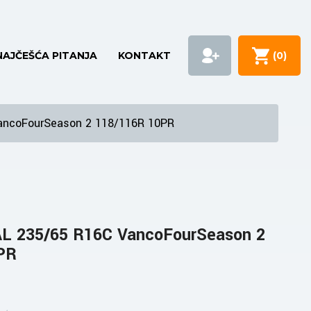
NAJČEŠĆA PITANJA
KONTAKT
(
0
)
ncoFourSeason 2 118/116R 10PR
 235/65 R16C VancoFourSeason 2
PR