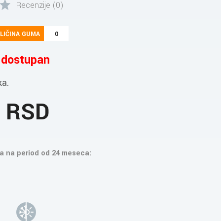
Recenzije (0)
LIČINA GUMA
0
e dostupan
ka.
3 RSD
a na period od 24 meseca: