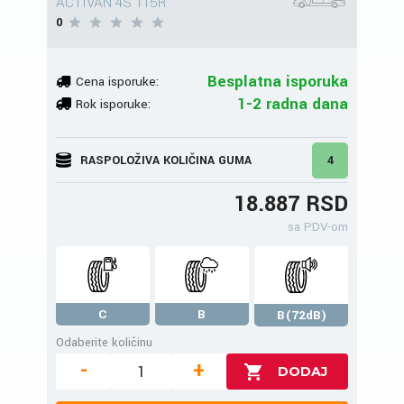
ACTIVAN 4S 115R
0
Besplatna isporuka
Cena isporuke:
1-2 radna dana
Rok isporuke:
RASPOLOŽIVA KOLIČINA GUMA
4
18.887 RSD
sa PDV-om
C
B
B(72dB)
Odaberite količinu
-
+