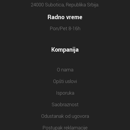
24000 Subotica, Republika Srbija.
Radno vreme
Pon/Pet 8-16h
Kompanija
O nama
Opšti uslovi
Isporuka
Saobraznost
Odustanak od ugovora
Postupak reklamacije