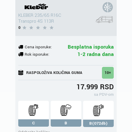
KLEBER 235/65 R16C
Transpro 4S 113R
0
Besplatna isporuka
Cena isporuke:
1-2 radna dana
Rok isporuke:
RASPOLOŽIVA KOLIČINA GUMA
10+
17.999 RSD
sa PDV-om
C
B
B(072db)