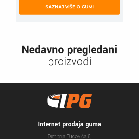
SAZNAJ VIŠE O GUMI
Nedavno pregledani
proizvodi
Internet prodaja guma
Dimitrija Tucovića 8,