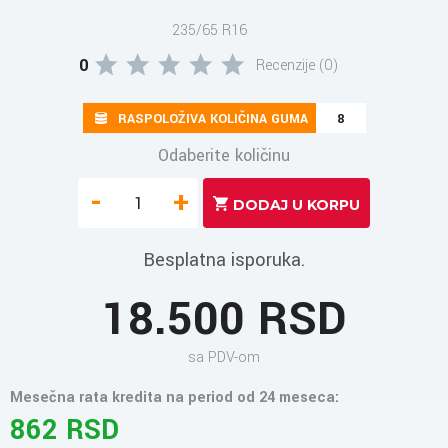
235/65 R16
0
Recenzije (0)
RASPOLOŽIVA KOLIČINA GUMA
8
Odaberite količinu
-
+
Besplatna isporuka.
18.500 RSD
sa PDV-om
Mesečna rata kredita na period od 24 meseca:
862 RSD