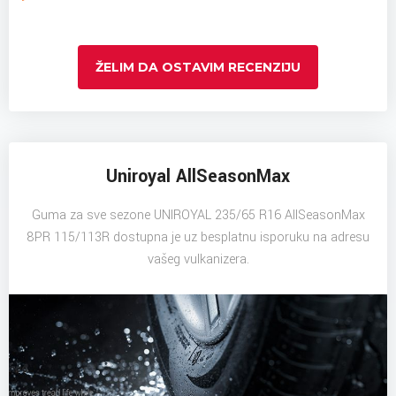
ŽELIM DA OSTAVIM RECENZIJU
Uniroyal AllSeasonMax
Guma za sve sezone UNIROYAL 235/65 R16 AllSeasonMax
8PR 115/113R dostupna je uz besplatnu isporuku na adresu
vašeg vulkanizera.