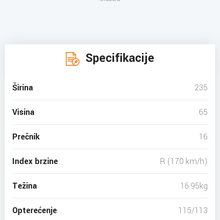
Specifikacije
Širina
235
Visina
65
Prečnik
16
Index brzine
R (170 km/h)
Težina
16.95kg
Opterećenje
115/113