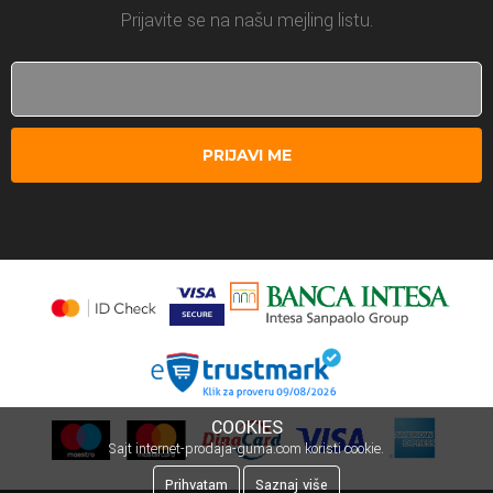
Prijavite se na našu mejling listu.
PRIJAVI ME
COOKIES
Sajt internet-prodaja-guma.com koristi cookie.
Prihvatam
Saznaj više