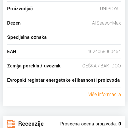
Proizvodjač
UNIROYAL
Dezen
AllSeasonMax
Specijalna oznaka
EAN
4024068000464
Zemlja porekla / uvoznik
ČEŠKA / BAKI DOO
Evropski registar energetske efikasnosti proizvoda
Više informacija
Recenzije
Prosečna ocena proizvoda:
0