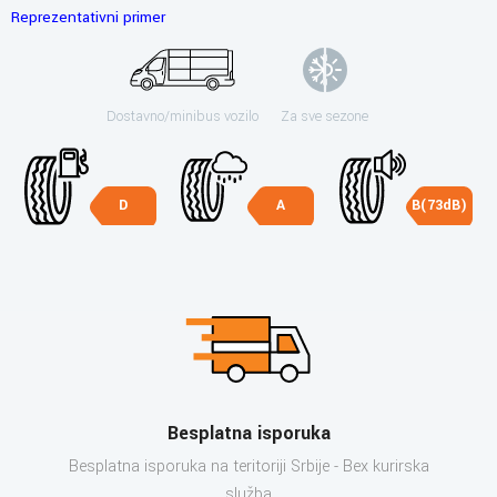
Reprezentativni primer
Dostavno/minibus vozilo
Za sve sezone
D
A
B(73dB)
Besplatna isporuka
Besplatna isporuka na teritoriji Srbije - Bex kurirska
služba