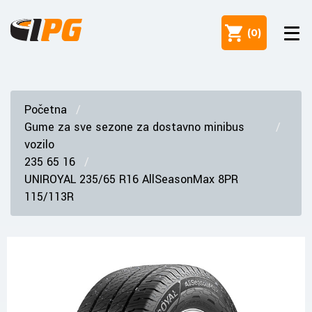
(
0
)
Početna
Gume za sve sezone za dostavno minibus
vozilo
235 65 16
UNIROYAL 235/65 R16 AllSeasonMax 8PR
115/113R