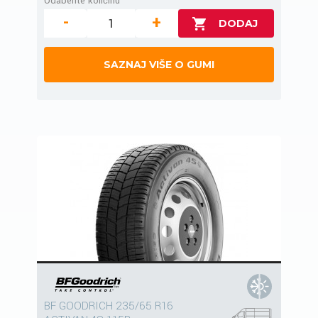
Odaberite količinu
-
+
SAZNAJ VIŠE O GUMI
BF GOODRICH 235/65 R16